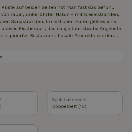
n. (Außerdem steht ein Luftbett zur Verfügung, das
 Küste auf beiden Seiten hat man fast das Gefühl,
ichen Sandstränden. Im örtlichen Hafen gibt es eine
 aktives Fischerdorf, das einige touristische Angebote
ch inspiriertes Restaurant. Lokale Produkte werden
von „Kiosken“ geliefert – einem lokalen Projekt und
kratische Lebensmittelprozesse und -produkte
n.
leibt es den anderen Lebewesen überlassen, die hier
in Kunstfestival statt – „Lost Farm“ – daher könnt
eckt auf dem Gelände verteilt sind – geht auf
2
Schlafzimmer 3
)
Doppelbett (1x)