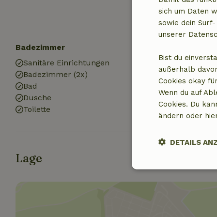
sich um Daten w
sowie dein Surf-
unserer Datensc
Badezimmer
Bist du einverst
Sanitäre Einrichtungen
außerhalb davon
Badezimmer (2x)
Cookies okay für
Bad
Wenn du auf Abl
Dusche
Cookies. Du kan
Toilette
ändern oder hie
DETAILS AN
Lage
Unbedingt
erforderlich