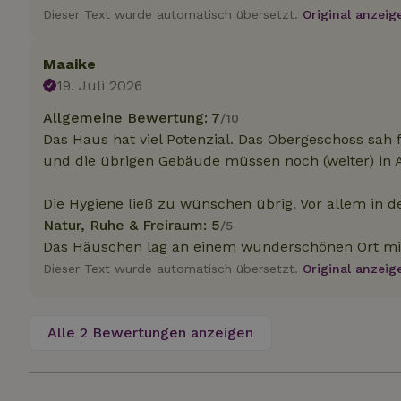
.na
Dieser Text wurde automatisch übersetzt.
Original anzeig
_nhftconstraint_
_ga_JRK1QL37RY
calendar
test_cookie
Go
Maaike
.do
_nhft_safety-depo
19. Juli 2026
Allgemeine Bewertung: 7
/10
Das Haus hat viel Potenzial. Das Obergeschoss sah 
_nhft_search-geo
und die übrigen Gebäude müssen noch (weiter) in
Die Hygiene ließ zu wünschen übrig. Vor allem in d
_nhft_privacy-pol
Natur, Ruhe & Freiraum: 5
/5
Das Häuschen lag an einem wunderschönen Ort mit 
_nhft_user-creat
Dieser Text wurde automatisch übersetzt.
Original anzeig
_nhft_term-searc
Alle 2 Bewertungen anzeigen
_nhftconstraint_p
policy