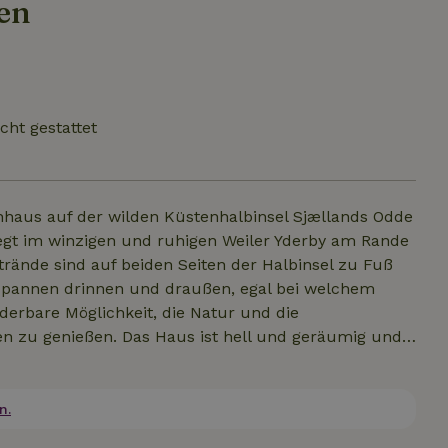
en
cht gestattet
haus auf der wilden Küstenhalbinsel Sjællands Odde
tspannen drinnen und draußen, egal bei welchem
t hell und geräumig und
t jede Menge einzigartige
groß, hell und
 lässt sich problemlos mit 10 Personen bewohnen. Es
n.
-Etagenbett) und ein großes Wohnzimmer mit einem