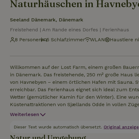
Naturhäuschen in Havneby
Seeland Dänemark, Dänemark
Freistehend | Am Rande eines Dorfes | Ferienhaus
8 Personen
5 Schlafzimmer
WLAN
Haustiere ni
Willkommen auf der Lost Farm, einem großen Bauern
in Dänemark. Das freistehende, 250 m² große Haus liegt im winzigen und ruhigen Weiler Yderby am Rande
von Havnebyen – einem örtlichen Hafen mit Sauna. Strände sind auf beiden Seiten der Halbinsel zu Fuß
erreichbar. Das Ferienhaus eignet sich ideal zum En
Wetter (gemütlicher Kamin für den Winter). Eine wunderbare Möglichkeit, die Natur und die
Küstenattraktionen von Sjællands Odde in vollen Zügen zu genießen. Das Haus is
ideal für Familien mit Kindern und Babys. Perfekt für Familientreffen. Es gib
Weiterlesen
Aktivitäten rund ums Haus und in Odden – frag einfach nach! Hinweis: Das Haus ist 
geräumig. Es bietet bequem Platz für 8 Personen und
Dieser Text wurde automatisch übersetzt.
Original anzeige
gibt 4 Doppelzimmer (eines davon mit einem Doppel
Natur und Umgebung