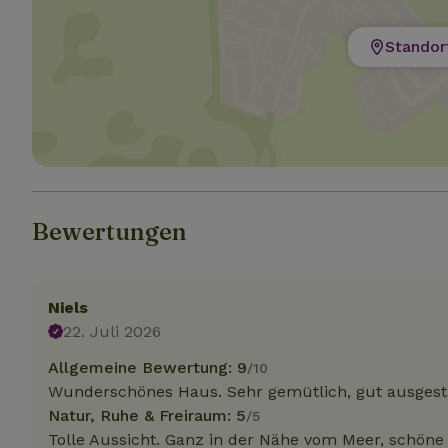
Standor
Unbedin
Unbedingt erforder
und die Kontoverwa
verwendet werden.
Name
CookieScriptCons
Bewertungen
Niels
Name
Name
Name
22. Juli 2026
Name
Anb
_ga
_nhftconstraint_t
recently_viewed
search
Allgemeine Bewertung: 9
/10
IDE
Go
.do
Wunderschönes Haus. Sehr gemütlich, gut ausgesta
_nhft_new-calend
Natur, Ruhe & Freiraum: 5
/5
Tolle Aussicht. Ganz in der Nähe vom Meer, schön
_gcl_au
Go