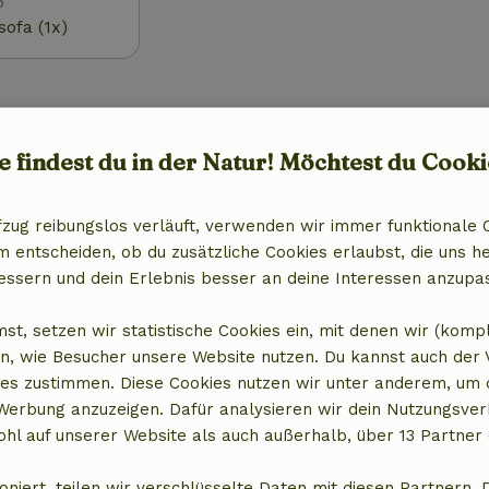
5
ofa (1x)
Außenbereich
g (WLAN)
Garten
e findest du in der Natur! Möchtest du Cooki
Garten (eingezäunt)
Gartenmöbel
fzug reibungslos verläuft, verwenden wir immer funktionale 
Terrasse
entscheiden, ob du zusätzliche Cookies erlaubst, die uns he
al)
Gartentüren
essern und dein Erlebnis besser an deine Interessen anzupa
r
st, setzen wir statistische Cookies ein, mit denen wir (komp
n, wie Besucher unsere Website nutzen. Du kannst auch der
es zustimmen. Diese Cookies nutzen wir unter anderem, um 
Küche
 Werbung anzuzeigen. Dafür analysieren wir dein Nutzungsver
Küche
hl auf unserer Website als auch außerhalb, über 13 Partner 
)
Geschirrspülmaschine
Kühlschrank mit Gefrierfach
oniert, teilen wir verschlüsselte Daten mit diesen Partnern. 