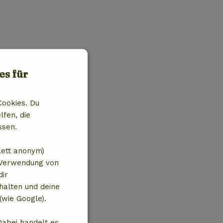
es für
Cookies. Du
lfen, die
ssen.
lett anonym)
 Verwendung von
dir
halten und deine
(wie Google).
Dabei handelt es