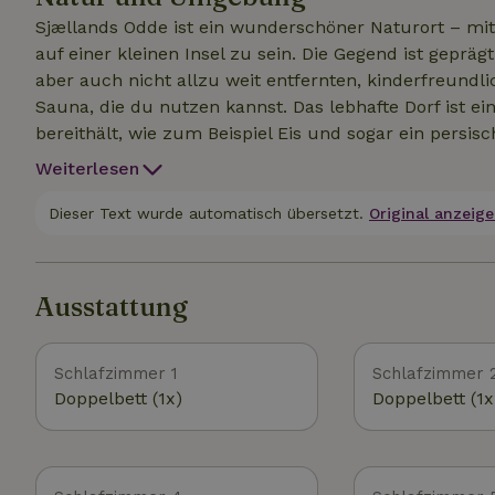
Doppel-Schlafsofa, das ebenfalls genutzt werden kan
Sjællands Odde ist ein wunderschöner Naturort – mit
du in jedes beliebige Zimmer stellen kannst.)
auf einer kleinen Insel zu sein. Die Gegend ist geprägt von rauer, unberührter Natur – mit Kieselstränden,
aber auch nicht allzu weit entfernten, kinderfreundl
Sauna, die du nutzen kannst. Das lebhafte Dorf ist ein
bereithält, wie zum Beispiel Eis und sogar ein persis
vom Bauernhof und Restaurant Birkamosegaard sowie 
Weiterlesen
Feinkostladen, der sich für anarchistische und demo
einsetzt. Das Gelände auf dem Grundstück ist wild und weitläufig; manchmal führt ein junger Landwirt
Dieser Text wurde automatisch übersetzt.
Original anzeige
aus der Gegend dort Experimente durch. Ansonsten b
leben. Im Sommer findet auf dem Gelände manchmal e
ihr vielleicht einige Kunstwerke entdecken, die verst
Ausstattung
Entdeckungstour :)
Schlafzimmer 1
Schlafzimmer 
Doppelbett (1x)
Doppelbett (1x