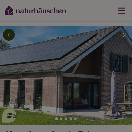
Dies ist ein
umweltschonendes
Naturhäuschen
Mehr erfahren