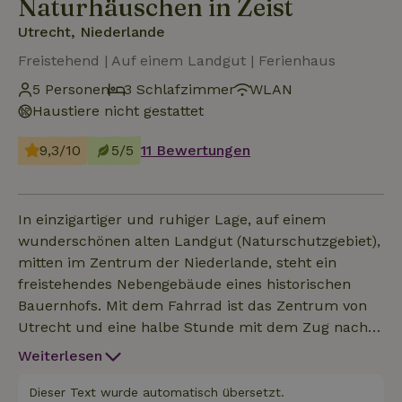
Naturhäuschen in Zeist
Utrecht, Niederlande
Freistehend | Auf einem Landgut | Ferienhaus
5 Personen
3 Schlafzimmer
WLAN
Haustiere nicht gestattet
9,3/10
5/5
11 Bewertungen
In einzigartiger und ruhiger Lage, auf einem
wunderschönen alten Landgut (Naturschutzgebiet),
mitten im Zentrum der Niederlande, steht ein
freistehendes Nebengebäude eines historischen
Bauernhofs. Mit dem Fahrrad ist das Zentrum von
Utrecht und eine halbe Stunde mit dem Zug nach
Amsterdam zu erreichen, aber dennoch sehr ruhig
Weiterlesen
gelegen. Das Haus ist so gut wie neu und komplett
ausgestattet für einen Aufenthalt von bis zu 5
Dieser Text wurde automatisch übersetzt.