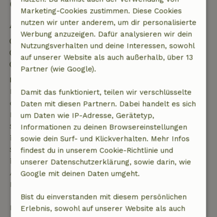
Gut zu wissen
Marketing-Cookies zustimmen. Diese Cookies
nutzen wir unter anderem, um dir personalisierte
Aufenthaltsdetails
Werbung anzuzeigen. Dafür analysieren wir dein
Anreise: 15:00- 22:00
Nutzungsverhalten und deine Interessen, sowohl
Abreise: 07:00- 12:00
auf unserer Website als auch außerhalb, über 13
Kontaktloser Aufenthalt möglich
Partner (wie Google).
Kostenlose Stornierung innerhalb von 7 Tagen
Kostenlose Stornierung innerhalb von 7 Tagen nach
Damit das funktioniert, teilen wir verschlüsselte
deiner Buchungsbestätigung, sofern die
Daten mit diesen Partnern. Dabei handelt es sich
Buchungsanfrage mehr als 28 Tage vor dem
um Daten wie IP-Adresse, Gerätetyp,
Startdatum gestellt wurde. Bei Buchungen, die
Informationen zu deinen Browsereinstellungen
innerhalb von 28 Tagen beginnen, gilt die kostenlose
sowie dein Surf- und Klickverhalten. Mehr Infos
Stornierung innerhalb von 24 Stunden. Wenn du
findest du in unserem Cookie-Richtlinie und
innerhalb der angegebenen Frist stornierst, hast du
unserer Datenschutzerklärung, sowie darin, wie
Anspruch auf eine vollständige Rückerstattung des
Google mit deinen Daten umgeht.
Buchungsbetrags.
Bist du einverstanden mit diesem persönlichen
Danach erhältst du eine teilweise Rückerstattung
Erlebnis, sowohl auf unserer Website als auch