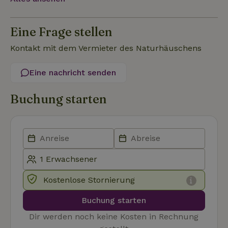
Eine Frage stellen
Kontakt mit dem Vermieter des Naturhäuschens
Unbedingt erforderlich
Performance
Targeting
Eine nachricht senden
Funktionalität
Unklassifizierte
Buchung starten
Unbedingt erforderliche Cookies ermöglichen wesentliche
Kernfunktionen der Website wie die Benutzeranmeldung und
die Kontoverwaltung. Ohne die unbedingt erforderlichen
Cookies kann die Website nicht ordnungsgemäß verwendet
werden.
Name
Anbieter
/
Domäne
Ablaufdatum
Besch
CookieScriptConsent
CookieScript
4 Wochen 2
Diese
.naturhaeuschen.de
Tage
Cooki
Diens
Kostenlose Stornierung
Einwil
für B
speic
Buchung starten
Banne
Scrip
Dir werden noch keine Kosten in Rechnung
ordnu
funkti