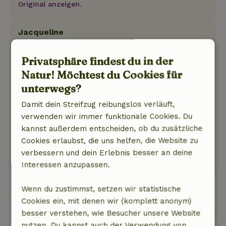
Original anzeigen.
Jacqueline
15. Mai 2026
Privatsphäre findest du in der
Allgemeine Bewertung: 9
/10
Natur! Möchtest du Cookies für
Siehe oben.
unterwegs?
Natur, Ruhe & Freiraum: 5
/5
Ein sehr schönes, schönes und großes Haus an
Damit dein Streifzug reibungslos verläuft,
einem schönen Ort mit herrlichem Weitblick.
verwenden wir immer funktionale Cookies. Du
Auch die Ausstattung ist sehr komplett, sogar
kannst außerdem entscheiden, ob du zusätzliche
die Weingläser sind sehr gut.
Cookies erlaubst, die uns helfen, die Website zu
Dieser Text wurde automatisch übersetzt.
verbessern und dein Erlebnis besser an deine
Original anzeigen.
Interessen anzupassen.
Wenn du zustimmst, setzen wir statistische
Alle 11 Bewertungen anzeigen
Cookies ein, mit denen wir (komplett anonym)
besser verstehen, wie Besucher unsere Website
nutzen. Du kannst auch der Verwendung von