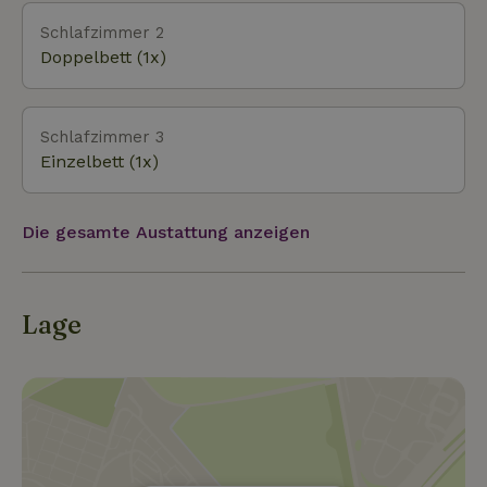
Sackgasse, die größtenteils durch einen Wald führt.
Die Umgebung ist, vor allem für seine Lage; so nah
Schlafzimmer 2
an Utrecht, wunderschön. Vom Haus aus kannst du
Doppelbett (1x)
vor allem Vögel und regelmäßig Rehe beobachten.
Aufgrund des geschützten Charakters des
Grundstücks sind Haustiere nicht erlaubt.
Schlafzimmer 3
Einzelbett (1x)
Die gesamte Austattung anzeigen
Lage