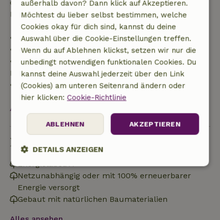
der Reisekosten und eine 100-prozentige
außerhalb davon? Dann klick auf Akzeptieren.
Rückerstattung der Anzahlung:
Möchtest du lieber selbst bestimmen, welche
Cookies okay für dich sind, kannst du deine
• Bis zu 42 Tage vor Anreise: 70 % Rückerstattung
Auswahl über die Cookie-Einstellungen treffen.
• 42–28 Tage vor Anreise: 40 % Rückerstattung
Wenn du auf Ablehnen klickst, setzen wir nur die
• 28 Tage bis einschließlich des Anreisetags: 10 %
unbedingt notwendigen funktionalen Cookies. Du
Rückerstattung
kannst deine Auswahl jederzeit über den Link
• Am Anreisetag oder später: keine Rückerstattung
(Cookies) am unteren Seitenrand ändern oder
hier klicken:
Cookie-Richtlinie
Alles ansehen
ABLEHNEN
AKZEPTIEREN
Nachhaltigkeit
DETAILS ANZEIGEN
Energielabel: A
Unbedingt
Performance
Targeting
Netzunabhängig oder mit 100% erneuerbarer
erforderlich
Energie versorgt
Gebaut mit natürlichen Baumaterialien
Funktionalität
Unklassifizierte
Alles ansehen