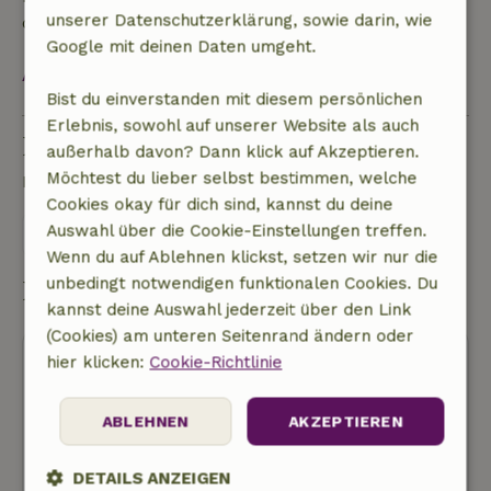
unserer Datenschutzerklärung, sowie darin, wie
dem Check-out zurückerstattet.
Google mit deinen Daten umgeht.
Alles ansehen
Bist du einverstanden mit diesem persönlichen
Erlebnis, sowohl auf unserer Website als auch
Eine Frage stellen
außerhalb davon? Dann klick auf Akzeptieren.
Möchtest du lieber selbst bestimmen, welche
Kontakt mit dem Vermieter des Naturhäuschens
Cookies okay für dich sind, kannst du deine
Auswahl über die Cookie-Einstellungen treffen.
Eine nachricht senden
Wenn du auf Ablehnen klickst, setzen wir nur die
unbedingt notwendigen funktionalen Cookies. Du
Buchung starten
kannst deine Auswahl jederzeit über den Link
(Cookies) am unteren Seitenrand ändern oder
hier klicken:
Cookie-Richtlinie
ABLEHNEN
AKZEPTIEREN
Kostenlose Stornierung
DETAILS ANZEIGEN