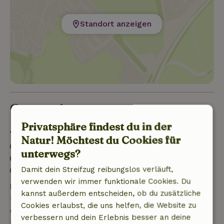
Standort anzeigen
Gut zu wissen
Privatsphäre findest du in der
Aufenthaltsdetails
Natur! Möchtest du Cookies für
Anreise: 16:00- 23:00
unterwegs?
Abreise: 07:00- 12:00
Damit dein Streifzug reibungslos verläuft,
Kontaktloser Aufenthalt möglich
verwenden wir immer funktionale Cookies. Du
Kostenlose Stornierung innerhalb von 7 Tagen
kannst außerdem entscheiden, ob du zusätzliche
Kostenlose Stornierung innerhalb von 7 Tagen nach
Cookies erlaubst, die uns helfen, die Website zu
deiner Buchungsbestätigung, sofern die
verbessern und dein Erlebnis besser an deine
Buchungsanfrage mehr als 28 Tage vor dem