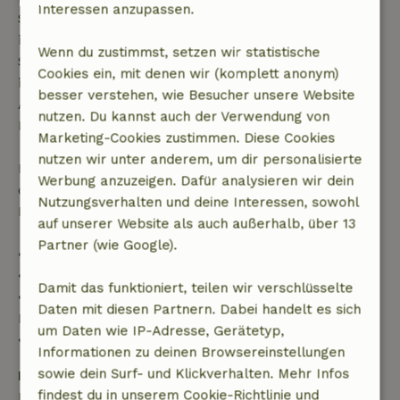
Interessen anzupassen.
Startdatum gestellt wurde. Bei Buchungen, die
innerhalb von 28 Tagen beginnen, gilt die kostenlose
Wenn du zustimmst, setzen wir statistische
Stornierung innerhalb von 24 Stunden. Wenn du
Cookies ein, mit denen wir (komplett anonym)
innerhalb der angegebenen Frist stornierst, hast du
besser verstehen, wie Besucher unsere Website
Anspruch auf eine vollständige Rückerstattung des
nutzen. Du kannst auch der Verwendung von
Buchungsbetrags.
Marketing-Cookies zustimmen. Diese Cookies
nutzen wir unter anderem, um dir personalisierte
Danach erhältst du eine teilweise Rückerstattung
Werbung anzuzeigen. Dafür analysieren wir dein
der Reisekosten und eine 100-prozentige
Nutzungsverhalten und deine Interessen, sowohl
Rückerstattung der Anzahlung:
auf unserer Website als auch außerhalb, über 13
Partner (wie Google).
• Bis zu 42 Tage vor Anreise: 70 % Rückerstattung
• 42–28 Tage vor Anreise: 40 % Rückerstattung
Damit das funktioniert, teilen wir verschlüsselte
• 28 Tage bis einschließlich des Anreisetags: 10 %
Daten mit diesen Partnern. Dabei handelt es sich
Rückerstattung
um Daten wie IP-Adresse, Gerätetyp,
• Am Anreisetag oder später: keine Rückerstattung
Informationen zu deinen Browsereinstellungen
sowie dein Surf- und Klickverhalten. Mehr Infos
Kaution
findest du in unserem Cookie-Richtlinie und
Es gilt eine Kaution von 400,00 €. Sie wird dir nach