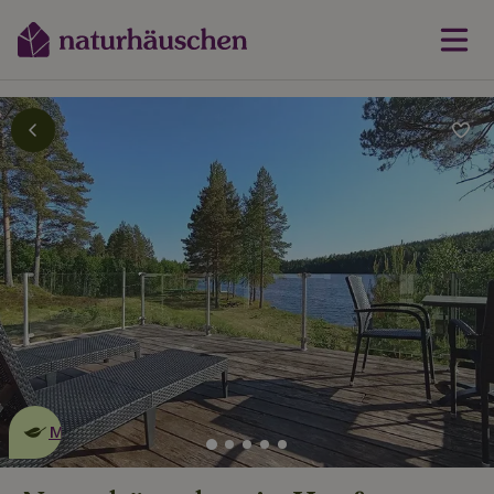
Dies ist ein
umweltschonendes
Naturhäuschen
Mehr erfahren