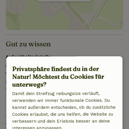
Gut zu wissen
Aufenthaltsdetails
Anreise: 15:00- 20:00
Privatsphäre findest du in der
Abreise: 07:00- 10:00
Natur! Möchtest du Cookies für
Kostenlose Stornierung innerhalb von 24
unterwegs?
Stunden
Damit dein Streifzug reibungslos verläuft,
Kostenlose Stornierung innerhalb von 24 Stunden
verwenden wir immer funktionale Cookies. Du
nach deiner Buchungsbestätigung.
kannst außerdem entscheiden, ob du zusätzliche
Cookies erlaubst, die uns helfen, die Website zu
Wenn du innerhalb der angegebenen Frist
verbessern und dein Erlebnis besser an deine
stornierst, hast du Anspruch auf eine vollständige
Interessen anzupassen.