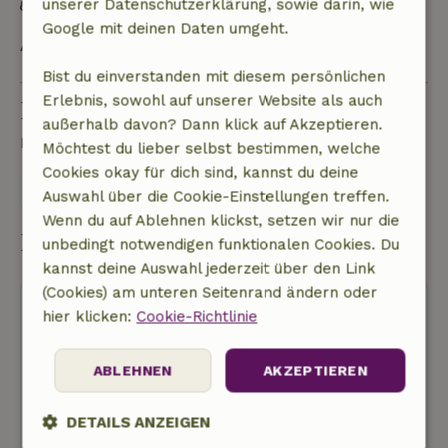
unserer Datenschutzerklärung, sowie darin, wie
Gebaut mit natürlichen Baumaterialien
Google mit deinen Daten umgeht.
Alles ansehen
Bist du einverstanden mit diesem persönlichen
Erlebnis, sowohl auf unserer Website als auch
Eine Frage stellen
außerhalb davon? Dann klick auf Akzeptieren.
Kontakt mit dem Vermieter des Naturhäuschens
Möchtest du lieber selbst bestimmen, welche
Cookies okay für dich sind, kannst du deine
Eine nachricht senden
Auswahl über die Cookie-Einstellungen treffen.
Wenn du auf Ablehnen klickst, setzen wir nur die
Buchung starten
unbedingt notwendigen funktionalen Cookies. Du
kannst deine Auswahl jederzeit über den Link
(Cookies) am unteren Seitenrand ändern oder
hier klicken:
Cookie-Richtlinie
ABLEHNEN
AKZEPTIEREN
Kostenlose Stornierung
DETAILS ANZEIGEN
Buchung starten