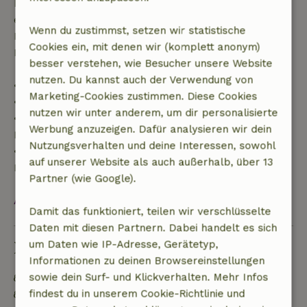
Rückerstattung des Buchungsbetrags. Danach
erhältst du eine teilweise Rückerstattung der
Wenn du zustimmst, setzen wir statistische
Reisekosten und eine 100-prozentige
Cookies ein, mit denen wir (komplett anonym)
Rückerstattung der Anzahlung:
besser verstehen, wie Besucher unsere Website
nutzen. Du kannst auch der Verwendung von
• bis zu 42 Tage vor Anreise: 70 % Rückerstattung
Marketing-Cookies zustimmen. Diese Cookies
• 42–28 Tage vor Anreise: 40 % Rückerstattung
nutzen wir unter anderem, um dir personalisierte
• ab 28 Tage bis zum Tag der Anreise: 10 %
Werbung anzuzeigen. Dafür analysieren wir dein
Rückerstattung
Nutzungsverhalten und deine Interessen, sowohl
• am Tag der Anreise oder später: keine
auf unserer Website als auch außerhalb, über 13
Rückerstattung
Partner (wie Google).
Alles ansehen
Damit das funktioniert, teilen wir verschlüsselte
Daten mit diesen Partnern. Dabei handelt es sich
Nachhaltigkeit
um Daten wie IP-Adresse, Gerätetyp,
Informationen zu deinen Browsereinstellungen
sowie dein Surf- und Klickverhalten. Mehr Infos
Energielabel: B
findest du in unserem Cookie-Richtlinie und
Natürliche Isolationsmaterialien