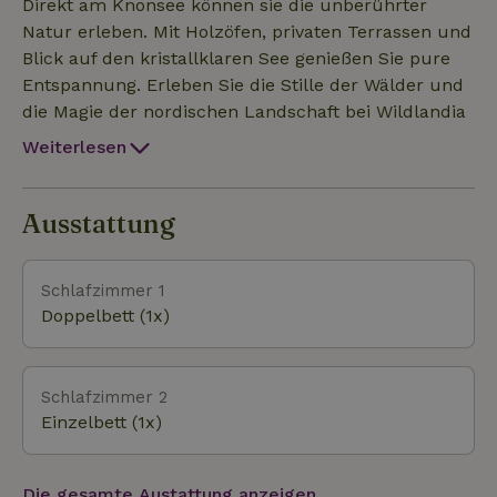
Badezimmer vorhanden. Das Haus ist mit einer
Direkt am Knonsee können sie die unberührter
guten Wifi-Verbindung ausgestattet (kostenlos).
Natur erleben. Mit Holzöfen, privaten Terrassen und
Blick auf den kristallklaren See genießen Sie pure
Entspannung. Erleben Sie die Stille der Wälder und
die Magie der nordischen Landschaft bei Wildlandia
Weiterlesen
Ausstattung
Schlafzimmer 1
Doppelbett (1x)
Schlafzimmer 2
Einzelbett (1x)
Die gesamte Austattung anzeigen