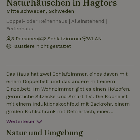
Naturhäuschen in Hagfors
Mittelschweden, Schweden
Doppel- oder Reihenhaus | Alleinstehend |
Ferienhaus
3 Personen
2 Schlafzimmer
WLAN
Haustiere nicht gestattet
Das Haus hat zwei Schlafzimmer, eines davon mit
einem Doppelbett und das andere mit einem
Einzelbett. Im Wohnzimmer gibt es einen Holzofen,
gemütliche Sitzecke und Smart TV . Die Küche ist
mit einem Induktionskochfeld mit Backrohr, einem
großen Kühlschrank mit Gefrierfach, einer
Kaffeemaschine, einem Toaster, einem
Weiterlesen
Wasserkocher, Geschirr sowie Töpfen und Pfannen
Natur und Umgebung
ausgestattet. Duschgel und Shampoo sind im