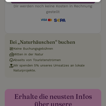
Unbedingt
Performance
Targeting
Dir werden noch keine Kosten in Rechnung
erforderlich
gestellt
Funktionalität
Unklassifizierte
Bei „Naturhäuschen“ buchen
Keine Buchungsgebühren
Mitten in der Natur
Unbedingt erforderlich
Performance
Targeting
Abseits von Touristenströmen
Wir spenden 5% unseres Umsatzes an lokale
Funktionalität
Unklassifizierte
Naturprojekte.
Unbedingt erforderliche Cookies ermöglichen wesentliche
Kernfunktionen der Website wie die Benutzeranmeldung und
die Kontoverwaltung. Ohne die unbedingt erforderlichen
Cookies kann die Website nicht ordnungsgemäß verwendet
werden.
Erhalte die neusten Infos
Name
Anbieter
/
Domäne
Ablaufdatum
Besch
über unsere
CookieScriptConsent
CookieScript
4 Wochen 2
Diese