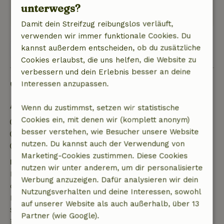
Dieser Text wurde automatisch übersetzt.
unterwegs?
Original anzeigen.
Damit dein Streifzug reibungslos verläuft,
verwenden wir immer funktionale Cookies. Du
kannst außerdem entscheiden, ob du zusätzliche
Alle 2 Bewertungen anzeigen
Cookies erlaubst, die uns helfen, die Website zu
verbessern und dein Erlebnis besser an deine
Gut zu wissen
Interessen anzupassen.
Aufenthaltsdetails
Wenn du zustimmst, setzen wir statistische
Cookies ein, mit denen wir (komplett anonym)
Anreise: 15:00- 22:00
besser verstehen, wie Besucher unsere Website
Abreise: 07:00- 11:00
nutzen. Du kannst auch der Verwendung von
Kontaktloser Aufenthalt möglich
Marketing-Cookies zustimmen. Diese Cookies
Kostenlose Stornierung innerhalb von 7 Tagen
nutzen wir unter anderem, um dir personalisierte
Kostenlose Stornierung innerhalb von 7 Tagen nach
Werbung anzuzeigen. Dafür analysieren wir dein
deiner Buchungsbestätigung, sofern die
Nutzungsverhalten und deine Interessen, sowohl
Buchungsanfrage mehr als 28 Tage vor dem
auf unserer Website als auch außerhalb, über 13
Startdatum gestellt wurde. Bei Buchungen, die
Partner (wie Google).
innerhalb von 28 Tagen beginnen, gilt die kostenlose