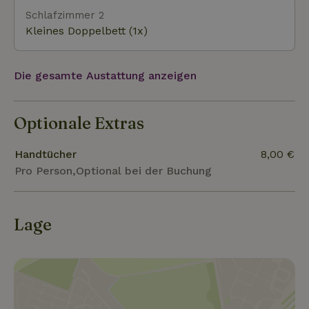
an Geschäften, Restaurants und kulturellen
Schlafzimmer 2
Aktivitäten. Egal, ob du die Ruhe der Natur und
Kleines Doppelbett (1x)
historische Schlösser liebst oder das pulsierende
Stadtleben – diese Gegend hat alles zu bieten. Ein
Die gesamte Austattung anzeigen
perfekter Ort, um das Beste zu genießen, was
Twente zu bieten hat!
Optionale Extras
Handtücher
8,00 €
Pro Person,Optional bei der Buchung
Lage