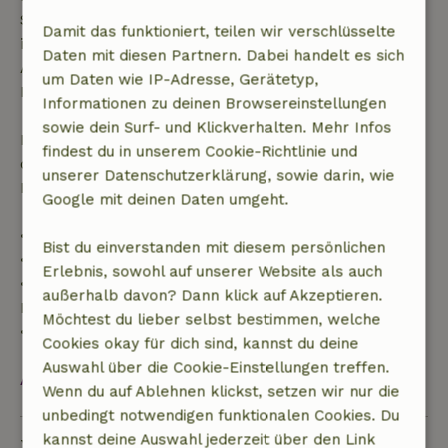
Stornierung innerhalb von 24 Stunden. Wenn du
Damit das funktioniert, teilen wir verschlüsselte
innerhalb der angegebenen Frist stornierst, hast du
Daten mit diesen Partnern. Dabei handelt es sich
Anspruch auf eine vollständige Rückerstattung des
um Daten wie IP-Adresse, Gerätetyp,
Buchungsbetrags.
Informationen zu deinen Browsereinstellungen
sowie dein Surf- und Klickverhalten. Mehr Infos
Danach erhältst du eine teilweise Rückerstattung
findest du in unserem Cookie-Richtlinie und
der Reisekosten und eine 100-prozentige
unserer Datenschutzerklärung, sowie darin, wie
Rückerstattung der Anzahlung:
Google mit deinen Daten umgeht.
• Bis zu 42 Tage vor Anreise: 70 % Rückerstattung
Bist du einverstanden mit diesem persönlichen
• 42–28 Tage vor Anreise: 40 % Rückerstattung
Erlebnis, sowohl auf unserer Website als auch
• 28 Tage bis einschließlich des Anreisetags: 10 %
außerhalb davon? Dann klick auf Akzeptieren.
Rückerstattung
Möchtest du lieber selbst bestimmen, welche
• Am Anreisetag oder später: keine Rückerstattung
Cookies okay für dich sind, kannst du deine
Auswahl über die Cookie-Einstellungen treffen.
Alles ansehen
Wenn du auf Ablehnen klickst, setzen wir nur die
unbedingt notwendigen funktionalen Cookies. Du
kannst deine Auswahl jederzeit über den Link