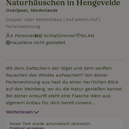
Naturhäuschen in Hengevelde
Overijssel, Niederlande
Doppel- oder Reihenhaus | Auf einem Hof |
Ferienwohnung
4 Personen
2 Schlafzimmer
WLAN
Haustiere nicht gestattet
Mit dem Zwitschern der Vögel und dem sanften
Rauschen des Windes aufwachen? Von deiner
Ferienwohnung aus hast du einen herrlichen Blick
auf den Weinberg, wo du die Natur genießen kannst.
Bei deiner Ankunft steht eine Flasche Wein aus
eigenem Anbau für dich bereit.Unsere
Ferienwohnungen sind modern eingerichtet und
Weiterlesen
bieten eine vollständige Ausstattung für einen
unbeschwerten Aufenthalt: ein Wohnzimmer (mit
Dieser Text wurde automatisch übersetzt.
Original anzeigen.