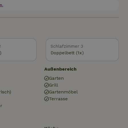
n.
2
Schlafzimmer 3
)
Doppelbett (1x)
Außenbereich
Garten
Grill
risch)
Gartenmöbel
Terrasse
r