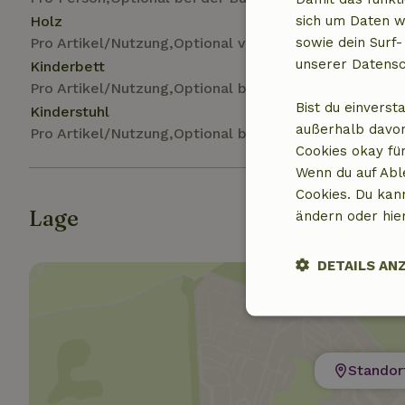
sich um Daten w
Holz
sowie dein Surf-
Pro Artikel/Nutzung,Optional vor Ort
unserer Datensc
Kinderbett
Pro Artikel/Nutzung,Optional bei der Buchung
Bist du einverst
Kinderstuhl
außerhalb davon
Pro Artikel/Nutzung,Optional bei der Buchung
Cookies okay für
Wenn du auf Abl
Cookies. Du kan
Lage
ändern oder hie
DETAILS AN
Unbedingt
erforderlich
Standor