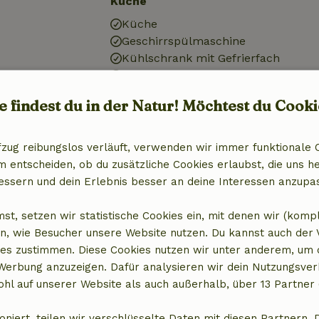
Küche
Küche
Geschirrspülmaschine
Kühlschrank mit Gefrierfach
Ofen
e findest du in der Natur! Möchtest du Cooki
fzug reibungslos verläuft, verwenden wir immer funktionale 
entscheiden, ob du zusätzliche Cookies erlaubst, die uns he
essern und dein Erlebnis besser an deine Interessen anzupa
st, setzen wir statistische Cookies ein, mit denen wir (komp
n, wie Besucher unsere Website nutzen. Du kannst auch der
es zustimmen. Diese Cookies nutzen wir unter anderem, um 
8,50 €
 Werbung anzuzeigen. Dafür analysieren wir dein Nutzungsver
hl auf unserer Website als auch außerhalb, über 13 Partner 
6,25 €
oniert, teilen wir verschlüsselte Daten mit diesen Partnern. 