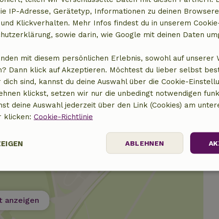
ie IP-Adresse, Gerätetyp, Informationen zu deinen Browsere
11,00 €
 und Klickverhalten. Mehr Infos findest du in unserem Cookie-
hutzerklärung, sowie darin, wie Google mit deinen Daten um
6,00 €
anden mit diesem persönlichen Erlebnis, sowohl auf unserer 
6,00 €
? Dann klick auf Akzeptieren. Möchtest du lieber selbst be
 dich sind, kannst du deine Auswahl über die Cookie-Einstell
ehnen klickst, setzen wir nur die unbedingt notwendigen funk
nst deine Auswahl jederzeit über den Link (Cookies) am unter
r klicken:
Cookie-Richtlinie
ZEIGEN
ABLEHNEN
AK
Performance
Targeting
Funktionalität
t anzeigen