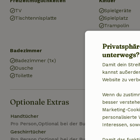
Freizeitmöglichkeiten
Kinder
TV
Spielgeräte
Tischtennisplatte
Spielplatz
Trampolin
Privatsphär
Badezimmer
unterwegs?
Badezimmer (1x)
Damit dein Strei
Dusche
kannst außerdem 
Toilette
Website zu verb
Wenn du zustimm
Optionale Extras
besser verstehe
Marketing-Cooki
Handtücher
personalisierte
Pro Person,Optional bei der Buchung
Interessen, sowo
Geschirrtücher
Pro Person,Optional bei der Buchung
Damit das funkti