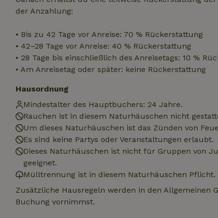
.na
der Anzahlung:
_nhftconstraint_
_ga_JRK1QL37RY
calendar
test_cookie
Go
• Bis zu 42 Tage vor Anreise: 70 % Rückerstattung
.do
_nhft_safety-depo
• 42–28 Tage vor Anreise: 40 % Rückerstattung
• 28 Tage bis einschließlich des Anreisetags: 10 % Rü
• Am Anreisetag oder später: keine Rückerstattung
_nhft_search-geo
Hausordnung
Mindestalter des Hauptbuchers: 24 Jahre.
_nhft_privacy-pol
Rauchen ist in diesem Naturhäuschen nicht gestatt
Um dieses Naturhäuschen ist das Zünden von Feuer
Es sind keine Partys oder Veranstaltungen erlaubt.
_nhft_user-creat
Dieses Naturhäuschen ist nicht für Gruppen von 
geeignet.
_nhft_term-searc
Mülltrennung ist in diesem Naturhäuschen Pflicht.
Zusätzliche Hausregeln werden in den Allgemeinen 
_nhftconstraint_p
Buchung vornimmst.
policy