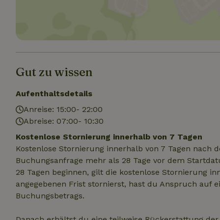
Unbedin
Unbedingt erforder
und die Kontoverwa
verwendet werden.
Gut zu wissen
Name
Aufenthaltsdetails
CookieScriptCons
Anreise: 15:00- 22:00
Abreise: 07:00- 10:30
Kostenlose Stornierung innerhalb von 7 Tagen
Kostenlose Stornierung innerhalb von 7 Tagen nach d
Name
Name
Name
Buchungsanfrage mehr als 28 Tage vor dem Startdatu
Name
Anb
28 Tagen beginnen, gilt die kostenlose Stornierung i
_ga
_nhftconstraint_t
recently_viewed
search
IDE
Go
angegebenen Frist stornierst, hast du Anspruch auf e
.do
Buchungsbetrags.
_nhft_new-calend
_gcl_au
Go
Danach erhältst du eine teilweise Rückerstattung de