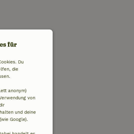
es für
Cookies. Du
lfen, die
ssen.
lett anonym)
 Verwendung von
dir
halten und deine
(wie Google).
Dabei handelt es