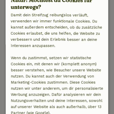
Natur! Möchtest du Cookies für
genossen, was für ein großartiges Paar. Sehr
unterwegs?
schöne Lage im Campo, trotzdem in der Nähe
Damit dein Streifzug reibungslos verläuft,
von allem, wie den Bergen oder den Stränden.
verwenden wir immer funktionale Cookies. Du
Schöne Dörfer und Cartagena sind auch ganz in
kannst außerdem entscheiden, ob du zusätzliche
der Nähe. Kurz gesagt, wir haben unseren
Cookies erlaubst, die uns helfen, die Website zu
Aufenthalt sehr genossen und würden auf
verbessern und dein Erlebnis besser an deine
jeden Fall gerne wiederkommen! Mit
Interessen anzupassen.
freundlichen Grüßen von Marleen und Dennis
Natur, Ruhe & Freiraum: 5
/5
Wenn du zustimmst, setzen wir statistische
Das Ferienhaus lag in einer sehr schönen,
Cookies ein, mit denen wir (komplett anonym)
ruhigen Gegend, auch der nächtliche Blick von
besser verstehen, wie Besucher unsere Website
der Terrasse auf Cartagena ist sehr schön. Die
nutzen. Du kannst auch der Verwendung von
Anlage selbst ist geräumig, ruhig und schön
Marketing-Cookies zustimmen. Diese Cookies
grün bewachsen. Außerdem gibt es einen
nutzen wir unter anderem, um dir personalisierte
schönen (kleinen) Swimmingpool, in dem man
Werbung anzuzeigen. Dafür analysieren wir dein
sich abkühlen kann. Die Häuser sind
Nutzungsverhalten und deine Interessen, sowohl
voneinander getrennt, so dass man wirklich
auf unserer Website als auch außerhalb, über 13
seine eigene Privatsphäre hat. Das Haus war
Partner (wie Google).