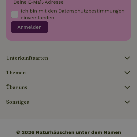
Deine E-Mail-Adresse
policy
Ich bin mit den
Datenschutzbestimmungen
einverstanden.
Anmelden
_nhft_translations
www.naturhaeuschen.de
Sess
Unterkunftsarten
Themen
_nhftconstraint_user-
www.naturhaeuschen.de
Sess
create-account
Über uns
Sonstiges
nature_house_session
www.naturhaeuschen.de
1 Wo
_nhft_open-gds-onboarding
www.naturhaeuschen.de
Sess
© 2026 Naturhäuschen unter dem Namen