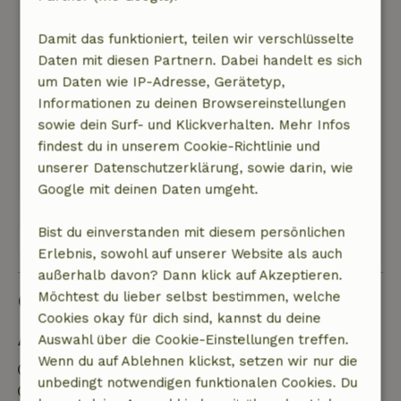
sehr schön und gemütlich eingerichtet und
sehr sauber und ordentlich. Es gibt sowohl
Damit das funktioniert, teilen wir verschlüsselte
vorne als auch hinten Sitzplätze, also 2
Daten mit diesen Partnern. Dabei handelt es sich
Terrassen. Wir waren sehr zufrieden! Auch in
um Daten wie IP-Adresse, Gerätetyp,
der Hütte ist alles vorhanden: in der Küche/Bad,
Informationen zu deinen Browsereinstellungen
mit allem Drum und Dran. Sogar eine schöne
sowie dein Surf- und Klickverhalten. Mehr Infos
Badewanne.
findest du in unserem Cookie-Richtlinie und
Dieser Text wurde automatisch übersetzt.
unserer Datenschutzerklärung, sowie darin, wie
Original anzeigen.
Google mit deinen Daten umgeht.
Bist du einverstanden mit diesem persönlichen
Alle 4 Bewertungen anzeigen
Erlebnis, sowohl auf unserer Website als auch
außerhalb davon? Dann klick auf Akzeptieren.
Gut zu wissen
Möchtest du lieber selbst bestimmen, welche
Cookies okay für dich sind, kannst du deine
Auswahl über die Cookie-Einstellungen treffen.
Aufenthaltsdetails
Wenn du auf Ablehnen klickst, setzen wir nur die
Anreise: 16:00- 20:00
unbedingt notwendigen funktionalen Cookies. Du
Abreise: 09:00- 12:00