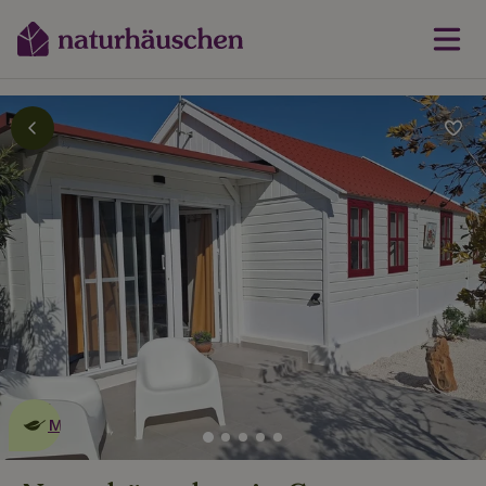
Dies ist ein
umweltschonendes
Naturhäuschen
Mehr erfahren