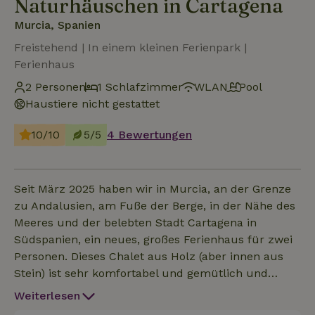
Naturhäuschen in Cartagena
Murcia, Spanien
Freistehend | In einem kleinen Ferienpark |
Ferienhaus
2 Personen
1 Schlafzimmer
WLAN
Pool
Haustiere nicht gestattet
10/10
5/5
4 Bewertungen
Seit März 2025 haben wir in Murcia, an der Grenze
zu Andalusien, am Fuße der Berge, in der Nähe des
Meeres und der belebten Stadt Cartagena in
Südspanien, ein neues, großes Ferienhaus für zwei
Personen. Dieses Chalet aus Holz (aber innen aus
Stein) ist sehr komfortabel und gemütlich und
bietet einen herrlichen Blick auf die Landschaft von
Weiterlesen
Cartagena! Es hat ein sonniges Wohnzimmer, eine