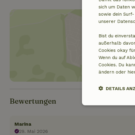
sich um Daten w
sowie dein Surf-
unserer Datensc
Bist du einverst
außerhalb davon
Standor
Cookies okay für
Wenn du auf Abl
Cookies. Du kan
ändern oder hie
DETAILS AN
Bewertungen
Unbedingt
erforderlich
Marina
29. Mai 2026