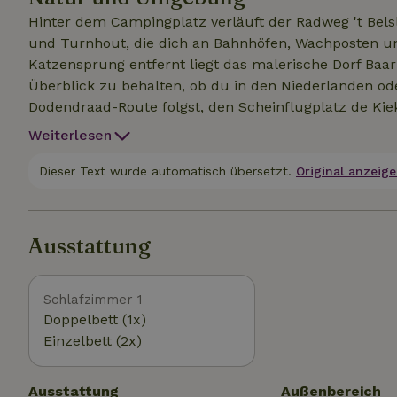
Hinter dem Campingplatz verläuft der Radweg 't Belsl
und Turnhout, die dich an Bahnhöfen, Wachposten un
Katzensprung entfernt liegt das malerische Dorf Baar
Überblick zu behalten, ob du in den Niederlanden oder in Belgien bist! Erlebe
Dodendraad-Route folgst, den Scheinflugplatz de Kiek
erkundest.Entspanne dich, erkunde die Region und g
Weiterlesen
Dieser Text wurde automatisch übersetzt.
Original anzeige
Ausstattung
Schlafzimmer 1
Doppelbett (1x)
Einzelbett (2x)
Ausstattung
Außenbereich