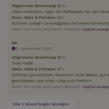
Allgemeine Bewertung: 9
/10
Alles vorhanden, sogar die Kaffeepads für den Sens
Unbedin
Natur, Ruhe & Freiraum: 4
/5
Schöner ruhiger Campingplatz mit einem komfort
Unbedingt erforder
und die Kontoverwa
Dieser Text wurde automatisch übersetzt.
Original anzeig
verwendet werden.
Name
Co
CookieScriptCons
21. November 2025
Allgemeine Bewertung: 9
/10
Tolle Hütte!
Natur, Ruhe & Freiraum: 5
/5
Schönes, gemütliches Häuschen. Gute Betten, gut e
Name
Name
Name
geschlossen, also alles ruhig und friedlich.
Name
Anb
_ga
_nhftconstraint_t
recently_viewed
Dieser Text wurde automatisch übersetzt.
Original anzeig
search
IDE
Go
.do
_nhft_new-calend
Alle 2 Bewertungen anzeigen
_gcl_au
Go