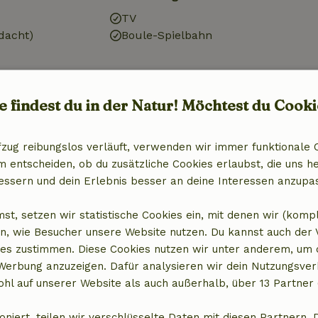
TV
dacht)
Boule-Spielbahn
e findest du in der Natur! Möchtest du Cooki
Wäsche
fzug reibungslos verläuft, verwenden wir immer funktionale 
entscheiden, ob du zusätzliche Cookies erlaubst, die uns he
x)
Waschmaschine (geteilt)
essern und dein Erlebnis besser an deine Interessen anzupa
st, setzen wir statistische Cookies ein, mit denen wir (komp
n, wie Besucher unsere Website nutzen. Du kannst auch der
es zustimmen. Diese Cookies nutzen wir unter anderem, um 
 Werbung anzuzeigen. Dafür analysieren wir dein Nutzungsver
hl auf unserer Website als auch außerhalb, über 13 Partner 
oniert, teilen wir verschlüsselte Daten mit diesen Partnern. 