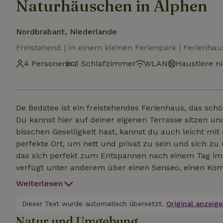
Naturhäuschen in Alphen
Nordbrabant, Niederlande
Freistehend | In einem kleinen Ferienpark | Ferienhau
4 Personen
1 Schlafzimmer
WLAN
Haustiere ni
De Bedstee ist ein freistehendes Ferienhaus, das sch
Du kannst hier auf deiner eigenen Terrasse sitzen u
bisschen Geselligkeit hast, kannst du auch leicht mi
perfekte Ort, um nett und privat zu sein und sich z
das sich perfekt zum Entspannen nach einem Tag im Fr
verfügt unter anderem über einen Senseo, einen Ko
und Genießen ein Kinderspiel sind. Das Familienschla
Weiterlesen
verfügt über ein Doppelbett (160x210) und zwei Einzel
wohnen oder mit deinen Freunden oder deiner Famil
Dieser Text wurde automatisch übersetzt.
Original anzeige
Natur und Umgebung