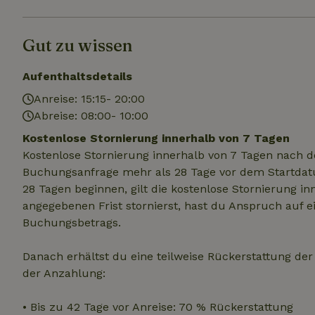
.na
_nhftconstraint_
_ga_JRK1QL37RY
calendar
Gut zu wissen
test_cookie
Go
.do
_nhft_safety-depo
Aufenthaltsdetails
Anreise: 15:15- 20:00
_nhft_search-geo
Abreise: 08:00- 10:00
Kostenlose Stornierung innerhalb von 7 Tagen
Kostenlose Stornierung innerhalb von 7 Tagen nach d
_nhft_privacy-pol
Buchungsanfrage mehr als 28 Tage vor dem Startdatu
28 Tagen beginnen, gilt die kostenlose Stornierung i
_nhft_user-creat
angegebenen Frist stornierst, hast du Anspruch auf e
Buchungsbetrags.
_nhft_term-searc
Danach erhältst du eine teilweise Rückerstattung de
der Anzahlung:
_nhftconstraint_p
policy
• Bis zu 42 Tage vor Anreise: 70 % Rückerstattung