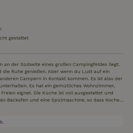
s
cht gestattet
ön an der Südseite eines großen Campingfeldes liegt.
nd die Ruhe genießen. Aber wenn du Lust auf ein
t anderen Campern in Kontakt kommen. Es ist also der
u unterhalten. Es hat ein gemütliches Wohnzimmer,
eien eignet. Die Küche ist voll ausgestattet und
mbi-Backofen und eine Spülmaschine, so dass Kochen
fzimmer mit Sanitäranlagen ist offen gestaltet und
betten (80X210). Du kannst hier alleine oder als Paar
ie übernachten.
n.