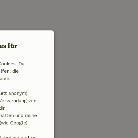
es für
Cookies. Du
lfen, die
ssen.
lett anonym)
 Verwendung von
dir
halten und deine
(wie Google).
Dabei handelt es