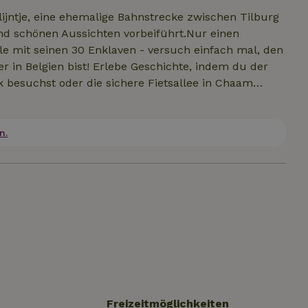
ijntje, eine ehemalige Bahnstrecke zwischen Tilburg
d schönen Aussichten vorbeiführt.Nur einen
le mit seinen 30 Enklaven - versuch einfach mal, den
 Geschichte, indem du der
 besuchst oder die sichere Fietsallee in Chaam
enieße die persönliche Atmosphäre auf unserem Campingp
n.
Freizeitmöglichkeiten