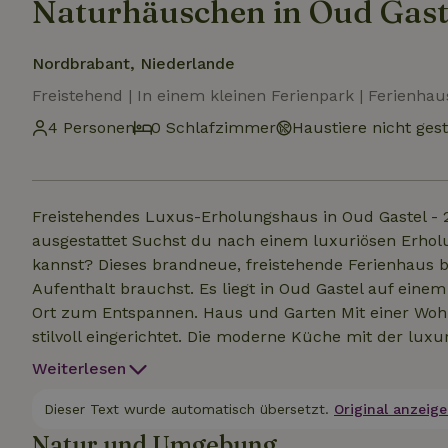
Naturhäuschen in Oud Gast
Nordbrabant, Niederlande
Freistehend | In einem kleinen Ferienpark | Ferienhau
4 Personen
0 Schlafzimmer
Haustiere nicht gest
Freistehendes Luxus-Erholungshaus in Oud Gastel - 
ausgestattet Suchst du nach einem luxuriösen Erholu
kannst? Dieses brandneue, freistehende Ferienhaus bi
Aufenthalt brauchst. Es liegt in Oud Gastel auf eine
Ort zum Entspannen. Haus und Garten Mit einer Wohn
stilvoll eingerichtet. Die moderne Küche mit der luxu
zuzubereiten. Der Fischgrätenboden im Ferienhaus sor
Weiterlesen
Lieferung ist möglich, so dass du dieses einzigartig
großen Garten kannst du dich im Whirlpool oder in de
Dieser Text wurde automatisch übersetzt.
Original anzeige
Sonnenbad nehmen oder unter der Veranda ein Buch 
Natur und Umgebung