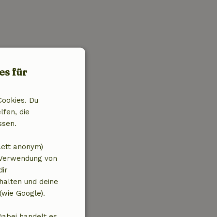
es für
Cookies. Du
lfen, die
ssen.
lett anonym)
 Verwendung von
dir
halten und deine
(wie Google).
Dabei handelt es