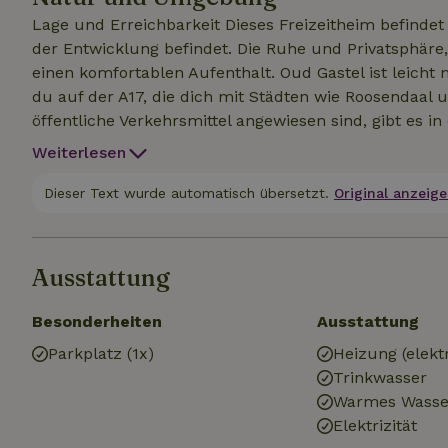
Lage und Erreichbarkeit Dieses Freizeitheim befindet 
der Entwicklung befindet. Die Ruhe und Privatsphäre,
einen komfortablen Aufenthalt. Oud Gastel ist leicht
du auf der A17, die dich mit Städten wie Roosendaal u
öffentliche Verkehrsmittel angewiesen sind, gibt es 
zu den nahegelegenen Städten und Dörfern bieten. A
Weiterlesen
du verschiedene Annehmlichkeiten wie Supermärkte,
Naturliebhaber gibt es viel zu entdecken; die grüne 
Dieser Text wurde automatisch übersetzt.
Original anzeige
Wanderungen und Radtouren. Die Arbeiten sind gerad
grüner Umgebung? Dann kontaktiere uns bald für we
Besichtigungstermin zu vereinbaren.
Ausstattung
Besonderheiten
Ausstattung
Parkplatz (1x)
Heizung (elektr
Trinkwasser
Warmes Wasse
Elektrizität