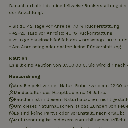
Danach erhältst du eine teilweise Rückerstattung de
der Anzahlung:
Unbedin
• Bis zu 42 Tage vor Anreise: 70 % Rückerstattung
Unbedingt erforder
• 42–28 Tage vor Anreise: 40 % Rückerstattung
und die Kontoverwa
verwendet werden.
• 28 Tage bis einschließlich des Anreisetags: 10 % Rü
Name
• Am Anreisetag oder später: keine Rückerstattung
CookieScriptCons
Kaution
Es gilt eine Kaution von 3.500,00 €. Sie wird dir nac
Hausordnung
Aus Respekt vor der Natur: Ruhe zwischen 22:00 u
Mindestalter des Hauptbuchers: 18 Jahre.
Name
Name
Name
Name
Anb
Rauchen ist in diesem Naturhäuschen nicht gestatt
_ga
_nhftconstraint_t
recently_viewed
search
IDE
Go
Um dieses Naturhäuschen ist das Zünden von Feuer
.do
Es sind keine Partys oder Veranstaltungen erlaubt.
_nhft_new-calend
Mülltrennung ist in diesem Naturhäuschen Pflicht.
_gcl_au
Go