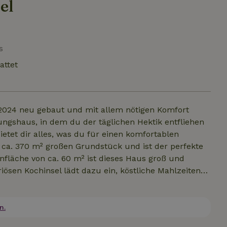
el
s
attet
2024 neu gebaut und mit allem nötigen Komfort
ngshaus, in dem du der täglichen Hektik entfliehen
etet dir alles, was du für einen komfortablen
m ca. 370 m² großen Grundstück und ist der perfekte
fläche von ca. 60 m² ist dieses Haus groß und
riösen Kochinsel lädt dazu ein, köstliche Mahlzeiten
gt für einen stilvollen Look. Eine möblierte
e Haus sofort genießen kannst. Im sehr großen 310 m²
r Sitzgrube entspannen, auf der Terrasse ein
n.
lesen.