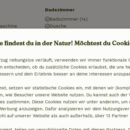
Badezimmer
Badezimmer (1x)
aschine
Dusche
it Gefrierfach
Toilette
e findest du in der Natur! Möchtest du Cooki
fzug reibungslos verläuft, verwenden wir immer funktionale 
entscheiden, ob du zusätzliche Cookies erlaubst, die uns he
essern und dein Erlebnis besser an deine Interessen anzupa
st, setzen wir statistische Cookies ein, mit denen wir (komp
n, wie Besucher unsere Website nutzen. Du kannst auch der
es zustimmen. Diese Cookies nutzen wir unter anderem, um 
 Werbung anzuzeigen. Dafür analysieren wir dein Nutzungsver
hl auf unserer Website als auch außerhalb, über 13 Partner 
t anzeigen
oniert, teilen wir verschlüsselte Daten mit diesen Partnern. 