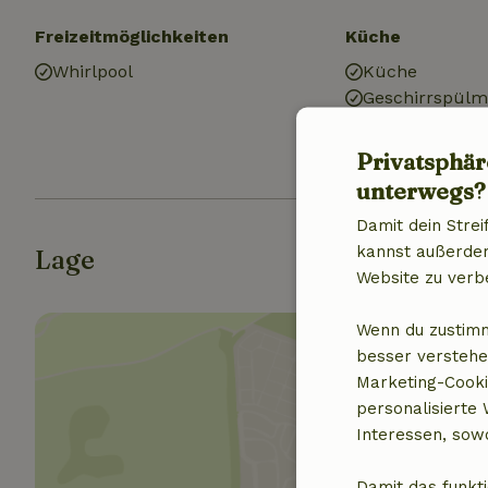
Freizeitmöglichkeiten
Küche
Whirlpool
Küche
Geschirrspülm
Kühlschrank m
Ofen
Privatsphär
unterwegs?
Damit dein Strei
kannst außerdem 
Lage
Website zu verb
Wenn du zustimm
besser verstehe
Marketing-Cooki
personalisierte
Interessen, sowo
Standor
Damit das funkti