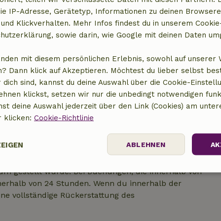
ie IP-Adresse, Gerätetyp, Informationen zu deinen Browsere
 und Klickverhalten. Mehr Infos findest du in unserem Cookie-
hutzerklärung, sowie darin, wie Google mit deinen Daten um
anden mit diesem persönlichen Erlebnis, sowohl auf unserer 
? Dann klick auf Akzeptieren. Möchtest du lieber selbst be
 dich sind, kannst du deine Auswahl über die Cookie-Einstell
ehnen klickst, setzen wir nur die unbedingt notwendigen funk
nst deine Auswahl jederzeit über den Link (Cookies) am unter
r klicken:
Cookie-Richtlinie
ZEIGEN
ABLEHNEN
AK
einer Buchungsbestätigung, sofern die
m gestellt wurde. Bei Buchungen, die innerhalb von
Performance
Targeting
Funktionalität
nnerhalb von 24 Stunden. Wenn du innerhalb der
ine vollständige Rückerstattung des