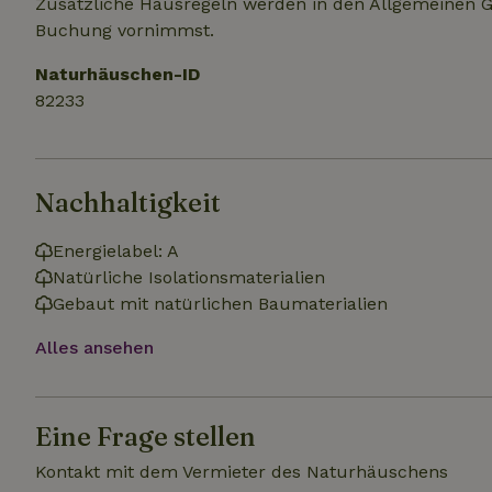
Zusätzliche Hausregeln werden in den Allgemeinen 
.na
Buchung vornimmst.
_nhftconstraint_
_ga_JRK1QL37RY
calendar
test_cookie
Go
Naturhäuschen-ID
.do
_nhft_safety-depo
82233
_nhft_search-geo
Nachhaltigkeit
Energielabel: A
_nhft_privacy-pol
Natürliche Isolationsmaterialien
Gebaut mit natürlichen Baumaterialien
_nhft_user-creat
Alles ansehen
_nhft_term-searc
Eine Frage stellen
_nhftconstraint_p
policy
Kontakt mit dem Vermieter des Naturhäuschens