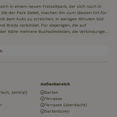
sich in einem neuen Freizeitpark, der sich noch in
 die der Park bietet, machen ihn zum idealen Ort für
 mit dem Auto zu erreichen; in wenigen Minuten bist
nd Breda verbindet. Für diejenigen, die auf
in der Nähe mehrere Bushaltestellen, die Verbindungen
usstattung In der unmittelbaren Umgebung findest
 Geschäfte und gemütliche Lokale. Auch für
Landschaft rund um Oud Gastel eignet sich perfekt für
n.
e im Gange. Suchst du ein Ferienhaus in ruhiger und
itere Informationen oder um einen
Außenbereich
isch, zentral)
Garten
Terrasse
r
Terrasse (überdacht)
Gartentüren