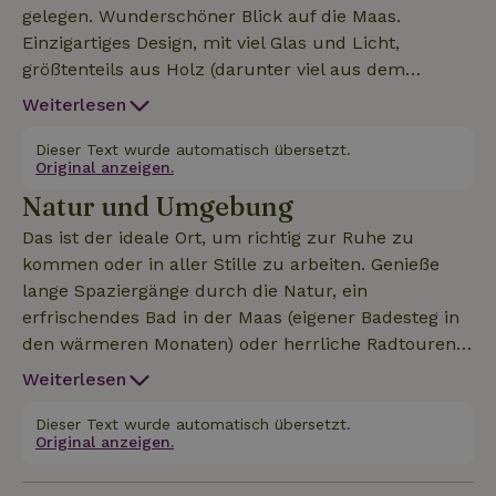
gelegen. Wunderschöner Blick auf die Maas.
Einzigartiges Design, mit viel Glas und Licht,
größtenteils aus Holz (darunter viel aus dem
eigenen Wald) und unter Verwendung von (teilweise
Weiterlesen
jahrhundertealten) Steinen. Energieneutral, unter
anderem dank Wärmepumpe und
Dieser Text wurde automatisch übersetzt.
Original anzeigen.
Sonnenkollektoren. Dieses ebenerdige Haus mit 142
Natur und Umgebung
m² bietet Platz für bis zu 6 Personen. Mit
Fußbodenheizung und einer großen, voll
Das ist der ideale Ort, um richtig zur Ruhe zu
ausgestatteten Küche, komplett mit großem
kommen oder in aller Stille zu arbeiten. Genieße
Esstisch. Außerdem 3 komfortable Schlafzimmer
lange Spaziergänge durch die Natur, ein
und zwei luxuriöse Badezimmer. Die gemütliche
erfrischendes Bad in der Maas (eigener Badesteg in
Sitzecke mit großen Fensterbänken ist der ideale
den wärmeren Monaten) oder herrliche Radtouren
Ort, um zu entspannen und ein gutes Buch oder die
durch die Umgebung. In der Nähe eines
Weiterlesen
herrliche Aussicht zu genießen, während der große
wunderschönen 18-Loch-Golfplatzes, des Pieterpad
Kamin für eine warme und gemütliche Atmosphäre
(Etappe 07) und vier Restaurants. Besucher können
Dieser Text wurde automatisch übersetzt.
sorgt. Draußen gibt es eine herrlich große Terrasse
Original anzeigen.
verschiedene Sehenswürdigkeiten erkunden, wie die
mit einer Feuerstelle, an der du abends ein
Willibrorduskapelle aus dem Jahr 1680 und die
gemütliches Feuer entzünden kannst.