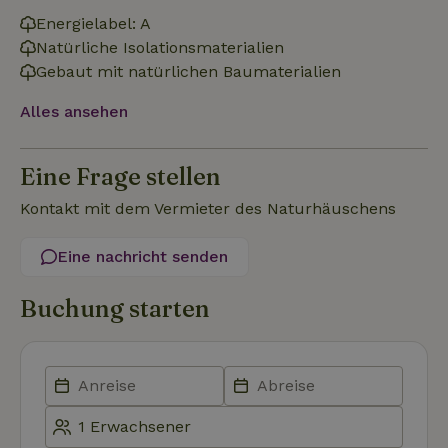
Energielabel: A
Natürliche Isolationsmaterialien
Funktionalität
Unklassifizierte
Gebaut mit natürlichen Baumaterialien
Alles ansehen
Eine Frage stellen
Unbedingt erforderlich
Performance
Targeting
Kontakt mit dem Vermieter des Naturhäuschens
Funktionalität
Unklassifizierte
Eine nachricht senden
Unbedingt erforderliche Cookies ermöglichen wesentliche
Kernfunktionen der Website wie die Benutzeranmeldung und
die Kontoverwaltung. Ohne die unbedingt erforderlichen
Buchung starten
Cookies kann die Website nicht ordnungsgemäß verwendet
werden.
Name
Anbieter
/
Domäne
Ablaufdatum
Besch
CookieScriptConsent
CookieScript
4 Wochen 2
Diese
.naturhaeuschen.de
Tage
Cooki
Diens
Einwil
für B