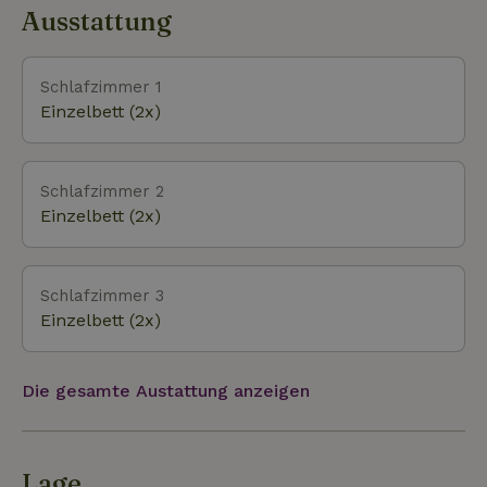
Rosmolen, einen alten Wassermühlenhof. Nicht weit
Ausstattung
entfernt befindet sich die Ruine einer Burg. Im Dorf
Geijsteren (zu Fuß erreichbar) findest du
gemütliche Terrassen und Restaurants, in denen du
Schlafzimmer 1
regionale Gerichte und limburgische Spezialitäten
Einzelbett (2x)
genießen kannst. Es ist auch ein idealer
Ausgangspunkt, um die umliegenden Städte wie
Venray, Venlo und Roermond zu erkunden. Wir
Schlafzimmer 2
haben für unsere Gäste jede Menge tolle Tipps für
Einzelbett (2x)
sportliche, kulturelle und historische Aktivitäten in
der Umgebung!
Schlafzimmer 3
Einzelbett (2x)
Die gesamte Austattung anzeigen
Lage