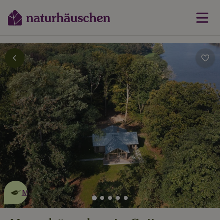
Dies ist ein
umweltschonendes
Naturhäuschen
Mehr erfahren