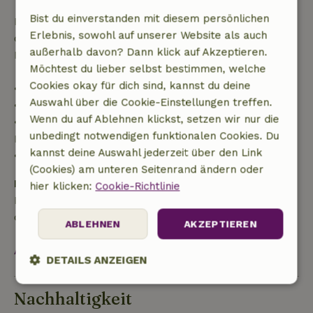
Bist du einverstanden mit diesem persönlichen
Danach erhältst du eine teilweise Rückerstattung
Erlebnis, sowohl auf unserer Website als auch
der Reisekosten und eine 100-prozentige
außerhalb davon? Dann klick auf Akzeptieren.
Rückerstattung der Anzahlung:
Möchtest du lieber selbst bestimmen, welche
Cookies okay für dich sind, kannst du deine
• Bis zu 42 Tage vor Anreise: 70 % Rückerstattung
Auswahl über die Cookie-Einstellungen treffen.
• 42–28 Tage vor Anreise: 40 % Rückerstattung
Wenn du auf Ablehnen klickst, setzen wir nur die
• 28 Tage bis einschließlich des Anreisetags: 10 %
unbedingt notwendigen funktionalen Cookies. Du
Rückerstattung
kannst deine Auswahl jederzeit über den Link
• Am Anreisetag oder später: keine Rückerstattung
(Cookies) am unteren Seitenrand ändern oder
Kaution
hier klicken:
Cookie-Richtlinie
Es gilt eine Kaution von 250,00 €. Sie wird dir nach
dem Check-out zurückerstattet.
ABLEHNEN
AKZEPTIEREN
Alles ansehen
DETAILS ANZEIGEN
Unbedingt
Performance
Targeting
Nachhaltigkeit
erforderlich