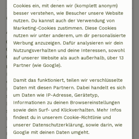
Cookies ein, mit denen wir (komplett anonym)
besser verstehen, wie Besucher unsere Website
Gut zu wissen
nutzen. Du kannst auch der Verwendung von
Marketing-Cookies zustimmen. Diese Cookies
Aufenthaltsdetails
nutzen wir unter anderem, um dir personalisierte
Anreise: 15:00- 22:00
Werbung anzuzeigen. Dafür analysieren wir dein
Abreise: 07:00- 11:00
Nutzungsverhalten und deine Interessen, sowohl
Kontaktloser Aufenthalt möglich
auf unserer Website als auch außerhalb, über 13
Partner (wie Google).
Kostenlose Stornierung innerhalb von 7 Tagen
Kostenlose Stornierung innerhalb von 7 Tagen nach
Damit das funktioniert, teilen wir verschlüsselte
deiner Buchungsbestätigung, sofern die
Daten mit diesen Partnern. Dabei handelt es sich
Buchungsanfrage mehr als 28 Tage vor dem
um Daten wie IP-Adresse, Gerätetyp,
Startdatum gestellt wurde. Bei Buchungen, die
Informationen zu deinen Browsereinstellungen
innerhalb von 28 Tagen beginnen, gilt die kostenlose
sowie dein Surf- und Klickverhalten. Mehr Infos
Stornierung innerhalb von 24 Stunden. Wenn du
findest du in unserem Cookie-Richtlinie und
innerhalb der angegebenen Frist stornierst, hast du
unserer Datenschutzerklärung, sowie darin, wie
Anspruch auf eine vollständige Rückerstattung des
Google mit deinen Daten umgeht.
Buchungsbetrags.