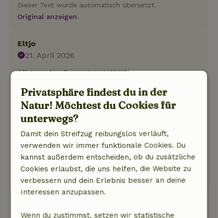
Dieser Text wurde automatisch übersetzt.
Original anzeigen.
Eltjo
21. April 2026
Allgemeine Bewertung: 10
/10
Ich habe wirklich nichts zu kommentieren.
Privatsphäre findest du in der
Natur, Ruhe & Freiraum: 5
/5
Natur! Möchtest du Cookies für
Ein fantastischer Ort zum Entspannen und was
unterwegs?
für ein Blick auf die Maas mit dem
Kastanienbaum! Die Hütte ist komplett
Damit dein Streifzug reibungslos verläuft,
ausgestattet und die Betten sind auch sehr
verwenden wir immer funktionale Cookies. Du
schön.
kannst außerdem entscheiden, ob du zusätzliche
Dieser Text wurde automatisch übersetzt.
Cookies erlaubst, die uns helfen, die Website zu
Original anzeigen.
verbessern und dein Erlebnis besser an deine
Interessen anzupassen.
Alle 24 Bewertungen anzeigen
Wenn du zustimmst, setzen wir statistische