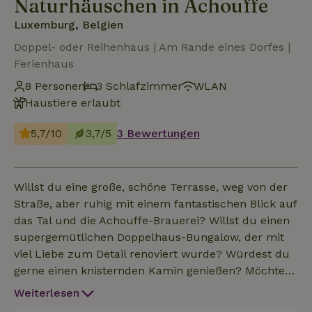
Naturhäuschen in Achouffe
Luxemburg, Belgien
Doppel- oder Reihenhaus | Am Rande eines Dorfes |
Ferienhaus
8 Personen
3 Schlafzimmer
WLAN
Haustiere erlaubt
5,7/10
3,7/5
3 Bewertungen
Willst du eine große, schöne Terrasse, weg von der
Straße, aber ruhig mit einem fantastischen Blick auf
das Tal und die Achouffe-Brauerei? Willst du einen
supergemütlichen Doppelhaus-Bungalow, der mit
viel Liebe zum Detail renoviert wurde? Würdest du
gerne einen knisternden Kamin genießen? Möchtest
du in Gehweite (150 m) zu den gemütlichen
Weiterlesen
Terrassen und Tavernen wohnen und auch in der