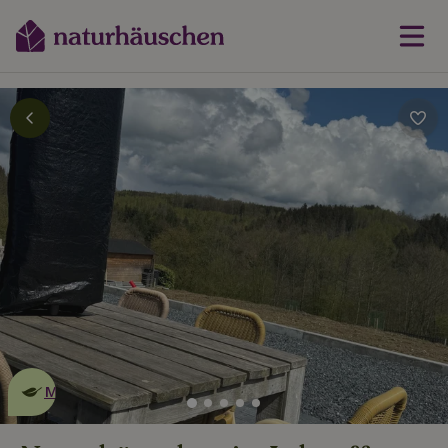
Dies ist ein
umweltschonendes
Naturhäuschen
Mehr erfahren