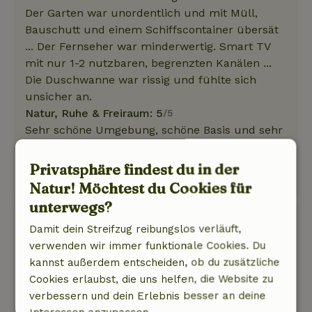
Der Garten war unordentlich und mit Müll,
Bauschutt und einem Schiffscontainer übersät
... Der Fernseher war minderwertig. Smart TV
mit nur 1-2 nutzbaren, begrenzten Kanälen ...
Die Duschwanne war rissig und fühlte sich
unsicher an.
Natur, Ruhe & Freiraum: 5
/5
Sehr schöne Umgebung, schöne Basis und sehr
ruhig.
Dieser Text wurde automatisch übersetzt.
Privatsphäre findest du in der
Original anzeigen.
Natur! Möchtest du Cookies für
unterwegs?
veerle
Damit dein Streifzug reibungslos verläuft,
8. August 2025
verwenden wir immer funktionale Cookies. Du
Allgemeine Bewertung: 9
/10
kannst außerdem entscheiden, ob du zusätzliche
Kein Verschluss für den Hund
Cookies erlaubst, die uns helfen, die Website zu
Natur, Ruhe & Freiraum: 5
/5
verbessern und dein Erlebnis besser an deine
Schönes Ferienhaus, alles vorhanden,