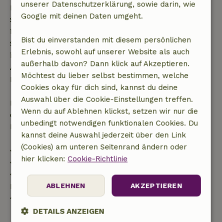
unserer Datenschutzerklärung, sowie darin, wie
Buchungsanfrage mehr als 28 Tage vor dem
Google mit deinen Daten umgeht.
Startdatum gestellt wurde. Bei Buchungen, die
innerhalb von 28 Tagen beginnen, gilt die kostenlose
Bist du einverstanden mit diesem persönlichen
Stornierung innerhalb von 24 Stunden. Wenn du
Erlebnis, sowohl auf unserer Website als auch
innerhalb der angegebenen Frist stornierst, hast du
außerhalb davon? Dann klick auf Akzeptieren.
Anspruch auf eine vollständige Rückerstattung des
Möchtest du lieber selbst bestimmen, welche
Buchungsbetrags.
Cookies okay für dich sind, kannst du deine
Auswahl über die Cookie-Einstellungen treffen.
Danach erhältst du eine teilweise Rückerstattung
Wenn du auf Ablehnen klickst, setzen wir nur die
der Reisekosten und eine 100-prozentige
unbedingt notwendigen funktionalen Cookies. Du
Rückerstattung der Anzahlung:
kannst deine Auswahl jederzeit über den Link
(Cookies) am unteren Seitenrand ändern oder
• Bis zu 42 Tage vor Anreise: 70 % Rückerstattung
hier klicken:
Cookie-Richtlinie
• 42–28 Tage vor Anreise: 40 % Rückerstattung
• 28 Tage bis einschließlich des Anreisetags: 10 %
Rückerstattung
ABLEHNEN
AKZEPTIEREN
• Am Anreisetag oder später: keine Rückerstattung
DETAILS ANZEIGEN
Alles ansehen