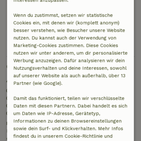
Interessen anzupassen.
Bett-/Badewäsche, sehr freundliche Besitzer.....
Dieser Text wurde automatisch übersetzt.
Wenn du zustimmst, setzen wir statistische
Original anzeigen.
Cookies ein, mit denen wir (komplett anonym)
besser verstehen, wie Besucher unsere Website
nutzen. Du kannst auch der Verwendung von
Alle 3 Bewertungen anzeigen
Marketing-Cookies zustimmen. Diese Cookies
nutzen wir unter anderem, um dir personalisierte
Werbung anzuzeigen. Dafür analysieren wir dein
Gut zu wissen
Nutzungsverhalten und deine Interessen, sowohl
auf unserer Website als auch außerhalb, über 13
Aufenthaltsdetails
Partner (wie Google).
Anreise: 15:00- 22:00
Abreise: 08:00- 12:00
Damit das funktioniert, teilen wir verschlüsselte
Kontaktloser Aufenthalt möglich
Daten mit diesen Partnern. Dabei handelt es sich
Feuerwerksfreies Umfeld
um Daten wie IP-Adresse, Gerätetyp,
Informationen zu deinen Browsereinstellungen
Kostenlose Stornierung innerhalb von 7 Tagen
sowie dein Surf- und Klickverhalten. Mehr Infos
Kostenlose Stornierung innerhalb von 7 Tagen nach
findest du in unserem Cookie-Richtlinie und
deiner Buchungsbestätigung, sofern die