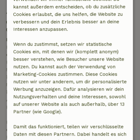
kannst außerdem entscheiden, ob du zusätzliche
Aufenthaltsdetails
Cookies erlaubst, die uns helfen, die Website zu
verbessern und dein Erlebnis besser an deine
Anreise: 15:00- 22:00
Interessen anzupassen.
Abreise: 07:00- 11:00
Kostenlose Stornierung innerhalb von 7 Tagen
Wenn du zustimmst, setzen wir statistische
Kostenlose Stornierung innerhalb von 7 Tagen nach
Cookies ein, mit denen wir (komplett anonym)
deiner Buchungsbestätigung, sofern die
besser verstehen, wie Besucher unsere Website
Buchungsanfrage mehr als 28 Tage vor dem
nutzen. Du kannst auch der Verwendung von
Startdatum gestellt wurde. Bei Buchungen, die
Marketing-Cookies zustimmen. Diese Cookies
innerhalb von 28 Tagen beginnen, gilt die kostenlose
nutzen wir unter anderem, um dir personalisierte
Stornierung innerhalb von 24 Stunden. Wenn du
Werbung anzuzeigen. Dafür analysieren wir dein
innerhalb der angegebenen Frist stornierst, hast du
Nutzungsverhalten und deine Interessen, sowohl
Anspruch auf eine vollständige Rückerstattung des
auf unserer Website als auch außerhalb, über 13
Buchungsbetrags.
Partner (wie Google).
Danach erhältst du eine teilweise Rückerstattung
Damit das funktioniert, teilen wir verschlüsselte
der Reisekosten und eine 100-prozentige
Daten mit diesen Partnern. Dabei handelt es sich
Rückerstattung der Anzahlung: