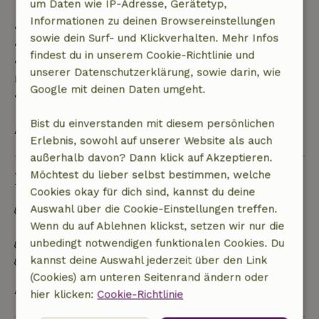
um Daten wie IP-Adresse, Gerätetyp,
Informationen zu deinen Browsereinstellungen
• Bis zu 42 Tage vor Anreise: 70 % Rückerstattung
sowie dein Surf- und Klickverhalten. Mehr Infos
• 42–28 Tage vor Anreise: 40 % Rückerstattung
findest du in unserem Cookie-Richtlinie und
• 28 Tage bis einschließlich des Anreisetags: 10 %
unserer Datenschutzerklärung, sowie darin, wie
Rückerstattung
Google mit deinen Daten umgeht.
• Am Anreisetag oder später: keine Rückerstattung
Bist du einverstanden mit diesem persönlichen
Alles ansehen
Erlebnis, sowohl auf unserer Website als auch
außerhalb davon? Dann klick auf Akzeptieren.
Möchtest du lieber selbst bestimmen, welche
Nachhaltigkeit
Cookies okay für dich sind, kannst du deine
Auswahl über die Cookie-Einstellungen treffen.
Netzunabhängig oder mit 100% erneuerbarer
Wenn du auf Ablehnen klickst, setzen wir nur die
Energie versorgt
unbedingt notwendigen funktionalen Cookies. Du
Natürliche Isolationsmaterialien
kannst deine Auswahl jederzeit über den Link
Gebaut mit natürlichen Baumaterialien
(Cookies) am unteren Seitenrand ändern oder
Alles ansehen
hier klicken:
Cookie-Richtlinie