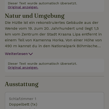
Wohnzimmer mit Küchenzeile sitzen und deine
Dieser Text wurde automatisch übersetzt.
Original anzeigen.
Kleidung in einem geräumigen Kleiderschrank
Natur und Umgebung
verstauen. Außerdem gibt es ein separates Bad mit
Dusche und WC.
Die Hütte ist ein rekonstruiertes Gebäude aus der
Wende vom 19. zum 20. Jahrhundert und liegt 1,5
km vom Zentrum der Stadt Krasna Lipa entfernt in
einem Teil von Kamenna Horka. Von einer Höhe von
490 m kannst du in den Nationalpark Böhmische
Schweiz schauen und das Lausitzer Gebirge
Weiterlesen
beobachten. Der Garten ist 3000 m2 groß und bietet
Entspannung im Gras, in Hängematten zwischen
Dieser Text wurde automatisch übersetzt.
Original anzeigen.
den Bäumen oder ein Erfrischungsbad im
natürlichen Badesee. Privater Wellnessbereich
(Sauna, Whirplool und Hottube im Sommer begrenzt)
Ausstattung
Schlafzimmer 1
Doppelbett (1x)