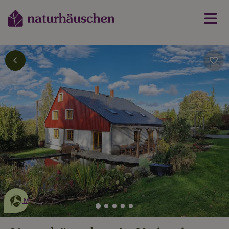
Dies ist ein
umweltschonendes
Naturhäuschen
Mehr erfahren