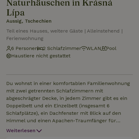
Naturhäuschen in Krásná
Lípa
Aussig, Tschechien
Teil eines Hauses, weitere Gäste | Alleinstehend |
Ferienwohnung
6 Personen
2 Schlafzimmer
WLAN
Pool
Haustiere nicht gestattet
Du wohnst in einer komfortablen Familienwohnung
mit zwei getrennten Schlafzimmern mit
abgeschrägter Decke, in jedem Zimmer gibt es ein
Doppelbett und ein Einzelbett (insgesamt 6
Schlafplätze), ein Dachfenster mit Blick auf den
Himmel und einen Apachen-Traumfänger für
angenehme Träume... Du kannst an einem großen
Weiterlesen
Tisch oder auf einem Sofa im geräumigen