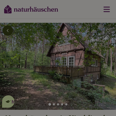
Dies ist ein
umweltschonendes
Naturhäuschen
Mehr erfahren