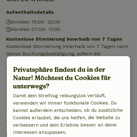
Aufenthaltsdetails
Anreise: 15:00- 22:00
Abreise: 07:00- 11:00
Kostenlose Stornierung innerhalb von 7 Tagen
Kostenlose Stornierung innerhalb von 7 Tagen nach
deiner Buchungsbestätigung, sofern die
Buchungsanfrage mehr als 28 Tage vor dem
Privatsphäre findest du in der
Startdatum gestellt wurde. Bei Buchungen, die
innerhalb von 28 Tagen beginnen, gilt die kostenlose
Natur! Möchtest du Cookies für
Stornierung innerhalb von 24 Stunden. Wenn du
unterwegs?
innerhalb der angegebenen Frist stornierst, hast du
Damit dein Streifzug reibungslos verläuft,
Anspruch auf eine vollständige Rückerstattung des
verwenden wir immer funktionale Cookies. Du
Buchungsbetrags.
kannst außerdem entscheiden, ob du zusätzliche
Cookies erlaubst, die uns helfen, die Website zu
Danach erhältst du eine teilweise Rückerstattung
verbessern und dein Erlebnis besser an deine
der Reisekosten und eine 100-prozentige
Interessen anzupassen.
Rückerstattung der Anzahlung: