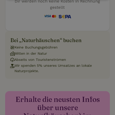
Dir werden noch keine Kosten in Rechnung
Unbedingt
Performance
Targeting
erforderlich
gestellt
Funktionalität
Unklassifizierte
Bei „Naturhäuschen“ buchen
Keine Buchungsgebühren
Mitten in der Natur
Abseits von Touristenströmen
Unbedingt erforderlich
Performance
Targeting
Wir spenden 5% unseres Umsatzes an lokale
Funktionalität
Unklassifizierte
Naturprojekte.
Unbedingt erforderliche Cookies ermöglichen wesentliche
Kernfunktionen der Website wie die Benutzeranmeldung und
die Kontoverwaltung. Ohne die unbedingt erforderlichen
Cookies kann die Website nicht ordnungsgemäß verwendet
werden.
Erhalte die neusten Infos
Name
Anbieter
/
Domäne
Ablaufdatum
Besch
über unsere
CookieScriptConsent
CookieScript
4 Wochen 2
Diese
.naturhaeuschen.de
Tage
Cooki