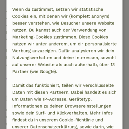
Wenn du zustimmst, setzen wir statistische
• Bis zu 42 Tage vor Anreise: 70 % Rückerstattung
Cookies ein, mit denen wir (komplett anonym)
• 42–28 Tage vor Anreise: 40 % Rückerstattung
besser verstehen, wie Besucher unsere Website
• 28 Tage bis einschließlich des Anreisetags: 10 %
nutzen. Du kannst auch der Verwendung von
Rückerstattung
Marketing-Cookies zustimmen. Diese Cookies
• Am Anreisetag oder später: keine Rückerstattung
nutzen wir unter anderem, um dir personalisierte
Kaution
Werbung anzuzeigen. Dafür analysieren wir dein
Es gilt eine Kaution von 133,00 €. Sie wird dir nach
Nutzungsverhalten und deine Interessen, sowohl
dem Check-out zurückerstattet.
auf unserer Website als auch außerhalb, über 13
Partner (wie Google).
Alles ansehen
Damit das funktioniert, teilen wir verschlüsselte
Daten mit diesen Partnern. Dabei handelt es sich
Nachhaltigkeit
um Daten wie IP-Adresse, Gerätetyp,
Informationen zu deinen Browsereinstellungen
Energielabel: A
sowie dein Surf- und Klickverhalten. Mehr Infos
Natürliche Isolationsmaterialien
findest du in unserem Cookie-Richtlinie und
Gebaut mit natürlichen Baumaterialien
unserer Datenschutzerklärung, sowie darin, wie