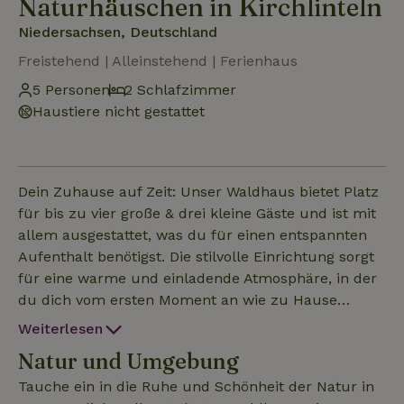
Naturhäuschen in Kirchlinteln
Niedersachsen, Deutschland
Freistehend | Alleinstehend | Ferienhaus
5 Personen
2 Schlafzimmer
Haustiere nicht gestattet
Dein Zuhause auf Zeit: Unser Waldhaus bietet Platz
für bis zu vier große & drei kleine Gäste und ist mit
allem ausgestattet, was du für einen entspannten
Aufenthalt benötigst. Die stilvolle Einrichtung sorgt
für eine warme und einladende Atmosphäre, in der
du dich vom ersten Moment an wie zu Hause
fühlen wirst. Der offene Wohnbereich mit
Weiterlesen
Holzkamin lädt zum gemütlichen Verweilen ein,
Natur und Umgebung
während die voll ausgestattete Küche dir die
Möglichkeit bietet, köstliche Mahlzeiten
Tauche ein in die Ruhe und Schönheit der Natur in