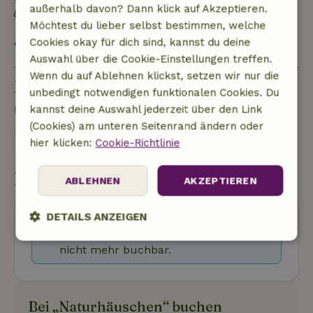
außerhalb davon? Dann klick auf Akzeptieren.
Gebaut mit natürlichen Baumaterialien
Möchtest du lieber selbst bestimmen, welche
Alles ansehen
Cookies okay für dich sind, kannst du deine
Auswahl über die Cookie-Einstellungen treffen.
Wenn du auf Ablehnen klickst, setzen wir nur die
Eine Frage stellen
unbedingt notwendigen funktionalen Cookies. Du
Kontakt mit dem Vermieter des Naturhäuschens
kannst deine Auswahl jederzeit über den Link
(Cookies) am unteren Seitenrand ändern oder
Eine nachricht senden
hier klicken:
Cookie-Richtlinie
Buchung starten
ABLEHNEN
AKZEPTIEREN
DETAILS ANZEIGEN
Ups! Dieses Naturhäuschen ist leider
Unbedingt
Performance
Targeting
nicht mehr buchbar.
erforderlich
Bei „Naturhäuschen“ buchen
Funktionalität
Unklassifizierte