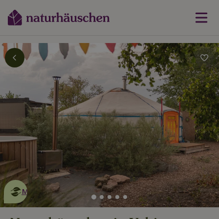
Dies ist ein
umweltschonendes
Naturhäuschen
Mehr erfahren