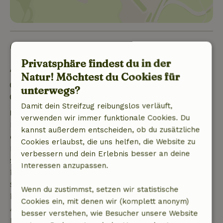
Gut zu wissen
Privatsphäre findest du in der
Aufenthaltsdetails
Natur! Möchtest du Cookies für
Anreise: 15:00- 20:00
unterwegs?
Abreise: 07:00- 11:00
Damit dein Streifzug reibungslos verläuft,
Kostenlose Stornierung innerhalb von 7 Tagen
verwenden wir immer funktionale Cookies. Du
Kostenlose Stornierung innerhalb von 7 Tagen nach
kannst außerdem entscheiden, ob du zusätzliche
deiner Buchungsbestätigung, sofern die
Cookies erlaubst, die uns helfen, die Website zu
Buchungsanfrage mehr als 28 Tage vor dem
verbessern und dein Erlebnis besser an deine
Startdatum gestellt wurde. Bei Buchungen, die
Interessen anzupassen.
innerhalb von 28 Tagen beginnen, gilt die kostenlose
Stornierung innerhalb von 24 Stunden. Wenn du
Wenn du zustimmst, setzen wir statistische
innerhalb der angegebenen Frist stornierst, hast du
Cookies ein, mit denen wir (komplett anonym)
Anspruch auf eine vollständige Rückerstattung des
besser verstehen, wie Besucher unsere Website
Buchungsbetrags.