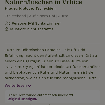
Naturhäuschen in Vrbice
Hradec Králové, Tschechien
Freistehend | Auf einem Hof | Jurte
2 Personen
1 Schlafzimmer
Haustiere nicht gestattet
Jurte im Böhmischen Paradies - die Off-Grid-
Erfahrung macht den Aufenthalt an diesem Ort zu
einem einzigartigen Erlebnis!!! Diese Jurte von
'Never Hurry Again' ist der ideale Ort für Romantiker
und Liebhaber von Ruhe und Natur. Innen ist sie
farbenfroh, wie es sich für eine mongolische Jurte
gehört, und mit einem Durchmesser von 7,3 Metern
Weiterlesen
ist sie schön groß. Die Jurte wird ganzjährig
vermietet und kann bis zu zwei Personen
Dieser Text wurde automatisch übersetzt.
Original anzeigen.
beherbergen. Der Standort ist komplett