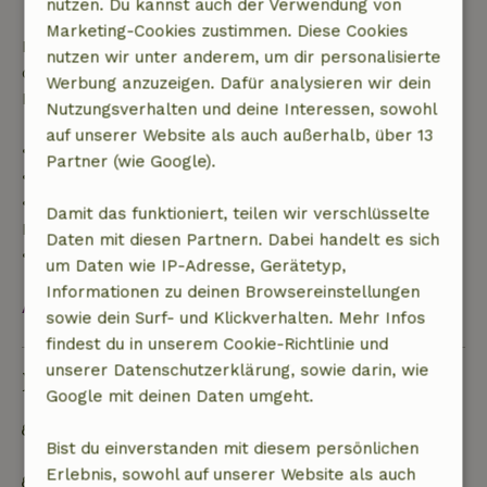
nutzen. Du kannst auch der Verwendung von
Marketing-Cookies zustimmen. Diese Cookies
Danach erhältst du eine teilweise Rückerstattung
nutzen wir unter anderem, um dir personalisierte
der Reisekosten und eine 100-prozentige
Werbung anzuzeigen. Dafür analysieren wir dein
Rückerstattung der Anzahlung:
Nutzungsverhalten und deine Interessen, sowohl
auf unserer Website als auch außerhalb, über 13
• Bis zu 42 Tage vor Anreise: 70 % Rückerstattung
Partner (wie Google).
• 42–28 Tage vor Anreise: 40 % Rückerstattung
• 28 Tage bis einschließlich des Anreisetags: 10 %
Damit das funktioniert, teilen wir verschlüsselte
Rückerstattung
Daten mit diesen Partnern. Dabei handelt es sich
• Am Anreisetag oder später: keine Rückerstattung
um Daten wie IP-Adresse, Gerätetyp,
Informationen zu deinen Browsereinstellungen
Alles ansehen
sowie dein Surf- und Klickverhalten. Mehr Infos
findest du in unserem Cookie-Richtlinie und
unserer Datenschutzerklärung, sowie darin, wie
Nachhaltigkeit
Google mit deinen Daten umgeht.
Netzunabhängig oder mit 100% erneuerbarer
Bist du einverstanden mit diesem persönlichen
Energie versorgt
Erlebnis, sowohl auf unserer Website als auch
Natürliche Isolationsmaterialien