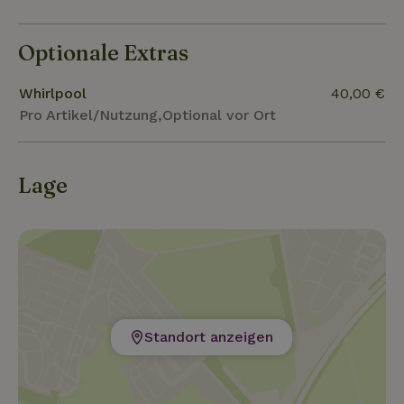
Winter ein beliebtes Skigebiet. Es gibt mehrere
Wasserfälle und ein Spaziergang zwischen den
Optionale Extras
Baumkronen und dem Aussichtsturm in Janské
Lázně ist ebenfalls ein einzigartiges Erlebnis.
Whirlpool
40,00 €
Pro Artikel/Nutzung,Optional vor Ort
Lage
Standort anzeigen