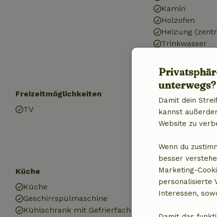
Kamin
Holzofen
Heizung (zentr
Trinkwasser
Warmes Wasse
Elektrizität
Privatsphär
unterwegs?
Freizeitmöglichkeiten
Kinder
Damit dein Strei
TV
Kinderbett (1x)
kannst außerdem 
Kinderstuhl (1x
Website zu verb
Sandkasten
Spielplatz
Wenn du zustimm
besser verstehe
Marketing-Cooki
Küche
Badezimmer
personalisierte
Küche
Sanitäre Einri
Interessen, sowo
Geschirrspülmaschine
Badezimmer (1
Kühlschrank mit Gefrierfach
Bad
Damit das funkti