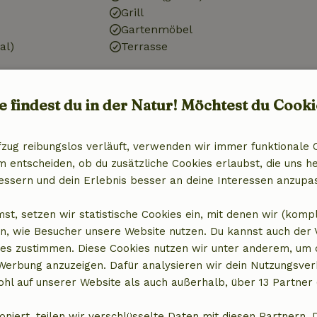
Grill
Gartenmöbel
al)
Terrasse
r
e findest du in der Natur! Möchtest du Cooki
Haustiere
fzug reibungslos verläuft, verwenden wir immer funktionale 
Hundenapf
entscheiden, ob du zusätzliche Cookies erlaubst, die uns he
)
essern und dein Erlebnis besser an deine Interessen anzupa
st, setzen wir statistische Cookies ein, mit denen wir (komp
n, wie Besucher unsere Website nutzen. Du kannst auch der
es zustimmen. Diese Cookies nutzen wir unter anderem, um 
 Werbung anzuzeigen. Dafür analysieren wir dein Nutzungsver
chtungen
hl auf unserer Website als auch außerhalb, über 13 Partner 
x)
oniert, teilen wir verschlüsselte Daten mit diesen Partnern. 