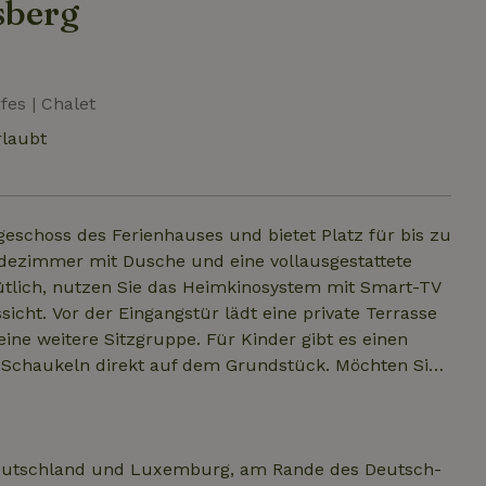
sberg
fes | Chalet
rlaubt
schoss des Ferienhauses und bietet Platz für bis zu
Badezimmer mit Dusche und eine vollausgestattete
lich, nutzen Sie das Heimkinosystem mit Smart-TV
te Terrasse
ne weitere Sitzgruppe. Für Kinder gibt es einen
keln direkt auf dem Grundstück. Möchten Sie
n? Dann buchen Sie auch unsere zweite
 Deutschland und Luxemburg, am Rande des Deutsch-