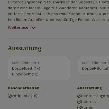
Luxemburgischen Naturparks in der Südeifel. Es befi
damit eine ideale Lage für Wanderer, Radfahrer, Mo
entfernt erstreckt sich das malerische Prümtal. Aus
herrlichen Ausblick über weitläufige Felder, Wiesen und die Wälder de
Ausflugszielen: Stausee Bitburg (ca. 14 km) Burg Neu
Weiterlesen
Vianden (ca. 30 km) Land Luxemburg (ca. 30 km) Vulk
(ca. 40 km) Land Belgien (ca. 40 km)
Ausstattung
Schlafzimmer 1
Schlafzimmer 
Doppelbett (1x)
Doppel-Schlafs
Einzelbett (1x)
Besonderheiten
Ausstattung
Parkplatz (1x)
Internetzugan
Internet
Kamin