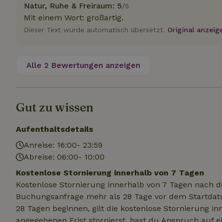
.na
Natur, Ruhe & Freiraum: 5
/5
_nhftconstraint_
Mit einem Wort: großartig.
_ga_JRK1QL37RY
calendar
Dieser Text wurde automatisch übersetzt.
Original anzeig
test_cookie
Go
.do
_nhft_safety-depo
Alle 2 Bewertungen anzeigen
_nhft_search-geo
Gut zu wissen
_nhft_privacy-pol
Aufenthaltsdetails
_nhft_user-creat
Anreise: 16:00- 23:59
Abreise: 06:00- 10:00
_nhft_term-searc
Kostenlose Stornierung innerhalb von 7 Tagen
Kostenlose Stornierung innerhalb von 7 Tagen nach d
Buchungsanfrage mehr als 28 Tage vor dem Startdatu
_nhftconstraint_p
policy
28 Tagen beginnen, gilt die kostenlose Stornierung i
angegebenen Frist stornierst, hast du Anspruch auf e