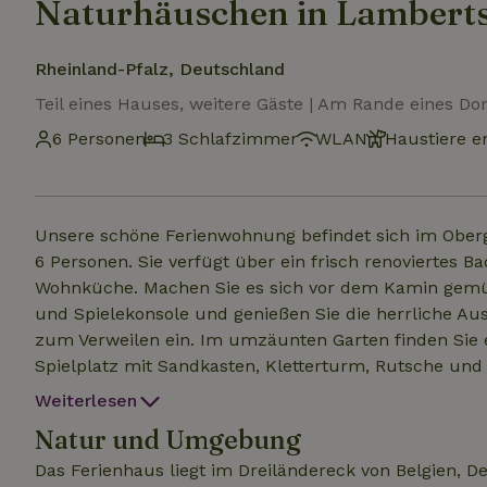
Naturhäuschen in Lambert
Rheinland-Pfalz, Deutschland
Teil eines Hauses, weitere Gäste | Am Rande eines Dor
6 Personen
3 Schlafzimmer
WLAN
Haustiere e
Unsere schöne Ferienwohnung befindet sich im Oberge
6 Personen. Sie verfügt über ein frisch renoviertes 
Wohnküche. Machen Sie es sich vor dem Kamin gemüt
und Spielekonsole und genießen Sie die herrliche Aussicht. Vor der Eingangstür lädt eine priva
zum Verweilen ein. Im umzäunten Garten finden Sie ei
Spielplatz mit Sandkasten, Kletterturm, Rutsche und Schau
das ganze Haus für sich und Ihre Familie reserviere
Weiterlesen
Ferienwohnung dazu! (Naturhäuschen-ID: 79193)
Natur und Umgebung
Das Ferienhaus liegt im Dreiländereck von Belgien,