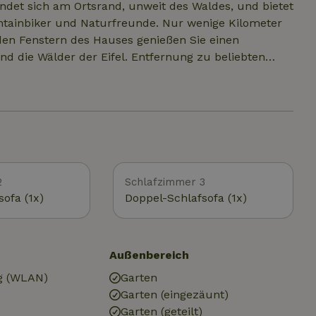
ndet sich am Ortsrand, unweit des Waldes, und bietet
untainbiker und Naturfreunde. Nur wenige Kilometer
 den Fenstern des Hauses genießen Sie einen
r Eifel. Entfernung zu beliebten
erburg (ca. 18 km) Eifelpark Gondorf (ca. 25 km) Burg
aneifel (ca. 30 km) Dinosaurierpark Teufelsschlucht
2
Schlafzimmer 3
ofa (1x)
Doppel-Schlafsofa (1x)
Außenbereich
g (WLAN)
Garten
Garten (eingezäunt)
Garten (geteilt)