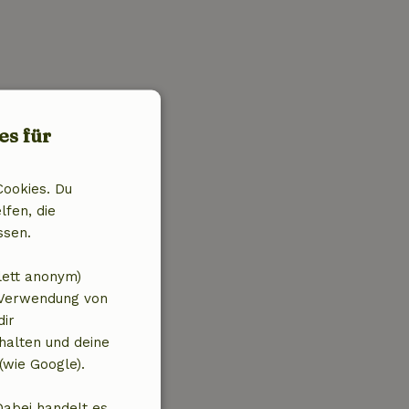
es für
Cookies. Du
lfen, die
ssen.
lett anonym)
 Verwendung von
dir
halten und deine
(wie Google).
Dabei handelt es