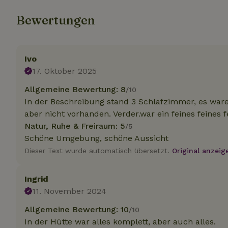
Bewertungen
Unbedin
Unbedingt erforder
Ivo
und die Kontoverwa
verwendet werden.
17. Oktober 2025
Name
Allgemeine Bewertung: 8
/10
CookieScriptCons
In der Beschreibung stand 3 Schlafzimmer, es war
aber nicht vorhanden. Verder.war ein feines feines
Natur, Ruhe & Freiraum: 5
/5
Schöne Umgebung, schöne Aussicht
Dieser Text wurde automatisch übersetzt.
Original anzeig
Name
Name
Name
Name
Anb
Ingrid
_ga
_nhftconstraint_t
recently_viewed
search
IDE
Go
11. November 2024
.do
_nhft_new-calend
Allgemeine Bewertung: 10
/10
In der Hütte war alles komplett, aber auch alles.
_gcl_au
Go