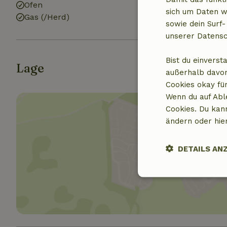
Ofen
Dusche
sich um Daten w
Gas (/Herd)
Toilette
sowie dein Surf-
unserer Datensc
Bist du einverst
Lage
außerhalb davon
Cookies okay für
Wenn du auf Abl
Cookies. Du kan
ändern oder hie
DETAILS AN
Standor
Unbedingt
erforderlich