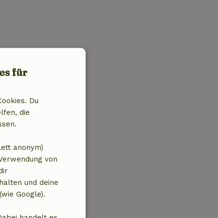
es für
Cookies. Du
lfen, die
ssen.
lett anonym)
 Verwendung von
dir
halten und deine
(wie Google).
Dabei handelt es