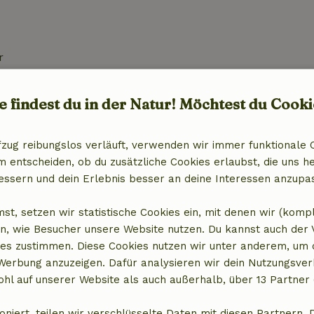
r
Badezimmer
e findest du in der Natur! Möchtest du Cooki
Sanitäre Einrichtungen
aschine
Badezimmer (1x)
fzug reibungslos verläuft, verwenden wir immer funktionale 
it Gefrierfach
Bad
entscheiden, ob du zusätzliche Cookies erlaubst, die uns he
Dusche
essern und dein Erlebnis besser an deine Interessen anzupa
Toilette
st, setzen wir statistische Cookies ein, mit denen wir (komp
n, wie Besucher unsere Website nutzen. Du kannst auch der
es zustimmen. Diese Cookies nutzen wir unter anderem, um 
 Werbung anzuzeigen. Dafür analysieren wir dein Nutzungsver
hl auf unserer Website als auch außerhalb, über 13 Partner 
oniert, teilen wir verschlüsselte Daten mit diesen Partnern. 