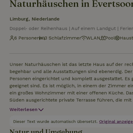
Naturhäuschen in Evertsoo
Limburg, Niederlande
Doppel- oder Reihenhaus | Auf einem Landgut | Feri
6 Personen
3 Schlafzimmer
WLAN
Pool
Haust
Unser Naturhäuschen ist das letzte Haus auf der rech
begehbar und alle Ausstattungen sind ebenerdig. Der 
Personen eingerichtet und komplett ausgestattet. Es gibt 3 große Schlafzimmer, die jeweils für 2 Personen
geeignet sind. Es ist möglich, in einem der Zimmer e
ein großes Wohnzimmer mit einer offenen Küche. Das 
Süden ausgerichtete private Terrasse führen, die mi
einem Sonnenschirm ausgestattet ist. Die Terrasse ha
Weiterlesen
Blagenwei" für die Kinder.
Dieser Text wurde automatisch übersetzt.
Original anzeige
Natur und Umgebung