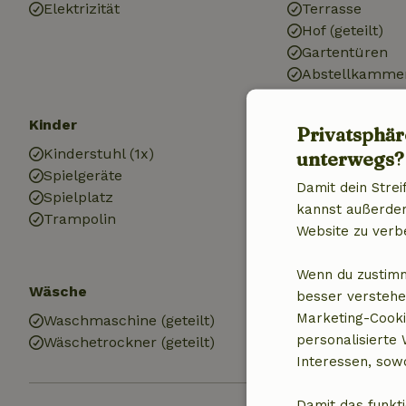
Elektrizität
Terrasse
Hof (geteilt)
Gartentüren
Abstellkamme
Kinder
Küche
Privatsphär
Kinderstuhl (1x)
Küche
unterwegs?
Spielgeräte
Geschirrspülm
Damit dein Strei
Spielplatz
Kühlschrank m
kannst außerdem 
Trampolin
Ofen
Website zu verb
Gas (/Herd)
Wenn du zustimm
Wäsche
besser verstehe
Marketing-Cooki
Waschmaschine (geteilt)
personalisierte
Wäschetrockner (geteilt)
Interessen, sowo
Damit das funkti