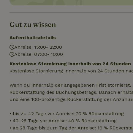
Unbedin
Gut zu wissen
Unbedingt erforder
und die Kontoverwa
Aufenthaltsdetails
verwendet werden.
Anreise: 15:00- 22:00
Name
Abreise: 07:00- 10:00
CookieScriptCons
Kostenlose Stornierung innerhalb von 24 Stunden
Kostenlose Stornierung innerhalb von 24 Stunden na
Wenn du innerhalb der angegebenen Frist stornierst, 
Rückerstattung des Buchungsbetrags. Danach erhältst
Name
Name
Name
und eine 100-prozentige Rückerstattung der Anzahlu
Name
Anb
_ga
_nhftconstraint_t
recently_viewed
search
IDE
Go
• bis zu 42 Tage vor Anreise: 70 % Rückerstattung
.do
• 42–28 Tage vor Anreise: 40 % Rückerstattung
_nhft_new-calend
• ab 28 Tage bis zum Tag der Anreise: 10 % Rückersta
_gcl_au
Go