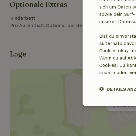
Optionale Extras
sich um Daten w
sowie dein Surf-
Kinderbett
unserer Datensc
Pro Aufenthalt,Optional bei der Buchung
Bist du einverst
außerhalb davon
Cookies okay für
Lage
Wenn du auf Abl
Cookies. Du kan
ändern oder hie
DETAILS AN
Standor
Unbedingt
erforderlich