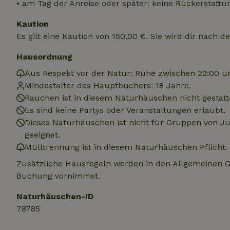
.na
• am Tag der Anreise oder später: keine Rückerstattu
_nhftconstraint_
_ga_JRK1QL37RY
Kaution
calendar
test_cookie
Go
Es gilt eine Kaution von 150,00 €. Sie wird dir nach 
.do
_nhft_safety-depo
Hausordnung
Aus Respekt vor der Natur: Ruhe zwischen 22:00 u
_nhft_search-geo
Mindestalter des Hauptbuchers: 18 Jahre.
Rauchen ist in diesem Naturhäuschen nicht gestatt
Es sind keine Partys oder Veranstaltungen erlaubt.
_nhft_privacy-pol
Dieses Naturhäuschen ist nicht für Gruppen von 
geeignet.
Mülltrennung ist in diesem Naturhäuschen Pflicht.
_nhft_user-creat
Zusätzliche Hausregeln werden in den Allgemeinen 
Buchung vornimmst.
_nhft_term-searc
Naturhäuschen-ID
_nhftconstraint_p
78785
policy