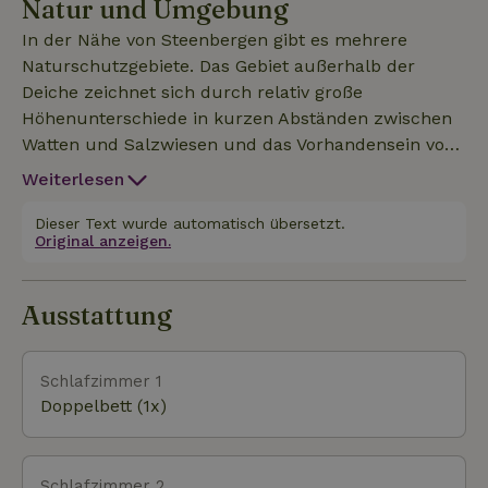
Natur und Umgebung
In der Nähe von Steenbergen gibt es mehrere
Naturschutzgebiete. Das Gebiet außerhalb der
Deiche zeichnet sich durch relativ große
Höhenunterschiede in kurzen Abständen zwischen
Watten und Salzwiesen und das Vorhandensein von
Bächen aus. Dadurch eignet sich das Gebiet als
Weiterlesen
Brutplatz für eine Vielzahl von Salzwasser- und
Brackwasserpflanzen. Die besondere Umgebung
Dieser Text wurde automatisch übersetzt.
Original anzeigen.
und die relative Ruhe machen das Gebiet auch zu
einem geeigneten Brut-, Rast- und Futterplatz für
verschiedene Vogelarten. Das Gebiet ist nur
Ausstattung
begrenzt frei zugänglich, nur auf dem
ausgewiesenen Weg und in der ausgewiesenen
Jahreszeit. In der Umgebung des Naturhäuschens
Schlafzimmer 1
gibt es noch viele andere Naturhäuschen, wie das
Doppelbett (1x)
Steenbergse Vliet, den Roode Weel Komplex, das
Gastelsveer Naturreservat und das Oost-Graaf
Hendrikpolder Naturreservat.
Schlafzimmer 2