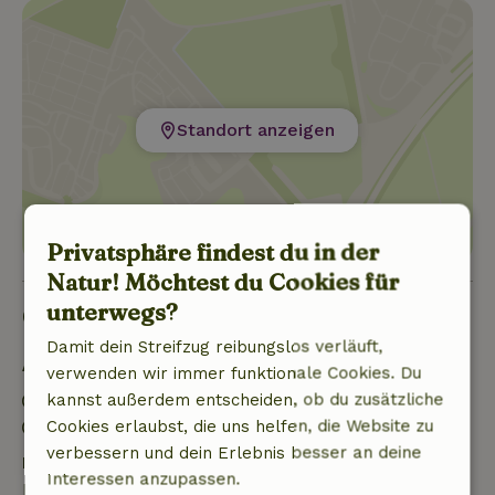
Standort anzeigen
Privatsphäre findest du in der
Natur! Möchtest du Cookies für
unterwegs?
Gut zu wissen
Damit dein Streifzug reibungslos verläuft,
Aufenthaltsdetails
verwenden wir immer funktionale Cookies. Du
kannst außerdem entscheiden, ob du zusätzliche
Anreise: 14:00- 19:00
Cookies erlaubst, die uns helfen, die Website zu
Abreise: 07:00- 10:00
verbessern und dein Erlebnis besser an deine
Kostenlose Stornierung innerhalb von 7 Tagen
Interessen anzupassen.
Kostenlose Stornierung innerhalb von 7 Tagen nach