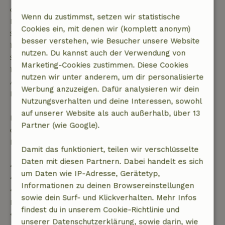
deiner Buchungsbestätigung, sofern die
Wenn du zustimmst, setzen wir statistische
Buchungsanfrage mehr als 28 Tage vor dem
Cookies ein, mit denen wir (komplett anonym)
Startdatum gestellt wurde. Bei Buchungen, die
besser verstehen, wie Besucher unsere Website
innerhalb von 28 Tagen beginnen, gilt die kostenlose
nutzen. Du kannst auch der Verwendung von
Stornierung innerhalb von 24 Stunden. Wenn du
Marketing-Cookies zustimmen. Diese Cookies
innerhalb der angegebenen Frist stornierst, hast du
nutzen wir unter anderem, um dir personalisierte
Anspruch auf eine vollständige Rückerstattung des
Werbung anzuzeigen. Dafür analysieren wir dein
Buchungsbetrags.
Nutzungsverhalten und deine Interessen, sowohl
auf unserer Website als auch außerhalb, über 13
Danach erhältst du eine teilweise Rückerstattung
Partner (wie Google).
der Reisekosten und eine 100-prozentige
Rückerstattung der Anzahlung:
Damit das funktioniert, teilen wir verschlüsselte
Daten mit diesen Partnern. Dabei handelt es sich
• Bis zu 42 Tage vor Anreise: 70 % Rückerstattung
um Daten wie IP-Adresse, Gerätetyp,
• 42–28 Tage vor Anreise: 40 % Rückerstattung
Informationen zu deinen Browsereinstellungen
• 28 Tage bis einschließlich des Anreisetags: 10 %
sowie dein Surf- und Klickverhalten. Mehr Infos
Rückerstattung
findest du in unserem Cookie-Richtlinie und
• Am Anreisetag oder später: keine Rückerstattung
unserer Datenschutzerklärung, sowie darin, wie