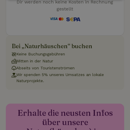
Unbedingt
Performance
Targeting
Dir werden noch keine Kosten in Rechnung
erforderlich
gestellt
Funktionalität
Unklassifizierte
Bei „Naturhäuschen“ buchen
Keine Buchungsgebühren
Mitten in der Natur
Abseits von Touristenströmen
Unbedingt erforderlich
Performance
Targeting
Wir spenden 5% unseres Umsatzes an lokale
Funktionalität
Unklassifizierte
Naturprojekte.
Unbedingt erforderliche Cookies ermöglichen wesentliche
Kernfunktionen der Website wie die Benutzeranmeldung und
die Kontoverwaltung. Ohne die unbedingt erforderlichen
Cookies kann die Website nicht ordnungsgemäß verwendet
werden.
Erhalte die neusten Infos
Name
Anbieter
/
Domäne
Ablaufdatum
Besch
über unsere
CookieScriptConsent
CookieScript
4 Wochen 2
Diese
.naturhaeuschen.de
Tage
Cooki