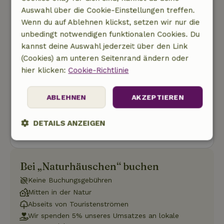
Auswahl über die Cookie-Einstellungen treffen.
Wenn du auf Ablehnen klickst, setzen wir nur die
unbedingt notwendigen funktionalen Cookies. Du
kannst deine Auswahl jederzeit über den Link
Kostenlose Stornierung
(Cookies) am unteren Seitenrand ändern oder
hier klicken:
Cookie-Richtlinie
Buchung starten
Dir werden noch keine Kosten in Rechnung
ABLEHNEN
AKZEPTIEREN
gestellt
DETAILS ANZEIGEN
Unbedingt
Performance
Targeting
erforderlich
Bei „Naturhäuschen“ buchen
Keine Buchungsgebühren
Funktionalität
Unklassifizierte
Mitten in der Natur
Abseits von Touristenströmen
Wir spenden 5% unseres Umsatzes an lokale