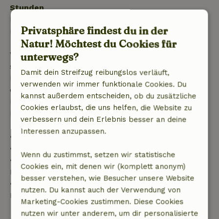
Stunden
Kostenlose Stornierung innerhalb von 24 Stunden
Privatsphäre findest du in der
nach deiner Buchungsbestätigung.
Natur! Möchtest du Cookies für
Wenn du innerhalb der angegebenen Frist
unterwegs?
stornierst, hast du Anspruch auf eine vollständige
Damit dein Streifzug reibungslos verläuft,
Rückerstattung des Buchungsbetrags. Danach
verwenden wir immer funktionale Cookies. Du
erhältst du eine teilweise Rückerstattung der
kannst außerdem entscheiden, ob du zusätzliche
Reisekosten und eine 100-prozentige
Cookies erlaubst, die uns helfen, die Website zu
Rückerstattung der Anzahlung:
verbessern und dein Erlebnis besser an deine
Interessen anzupassen.
• bis zu 42 Tage vor Anreise: 70 % Rückerstattung
• 42–28 Tage vor Anreise: 40 % Rückerstattung
Wenn du zustimmst, setzen wir statistische
• ab 28 Tage bis zum Tag der Anreise: 10 %
Cookies ein, mit denen wir (komplett anonym)
Rückerstattung
besser verstehen, wie Besucher unsere Website
• am Tag der Anreise oder später: keine
nutzen. Du kannst auch der Verwendung von
Rückerstattung
Marketing-Cookies zustimmen. Diese Cookies
nutzen wir unter anderem, um dir personalisierte
Alles ansehen