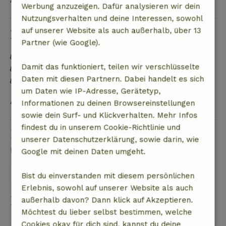
Werbung anzuzeigen. Dafür analysieren wir dein
Nutzungsverhalten und deine Interessen, sowohl
auf unserer Website als auch außerhalb, über 13
Nachhaltigkeit
Partner (wie Google).
Kein Einwegplastik
Damit das funktioniert, teilen wir verschlüsselte
Wassersparende Toilette
Daten mit diesen Partnern. Dabei handelt es sich
Wassersparende Dusche
um Daten wie IP-Adresse, Gerätetyp,
Alles ansehen
Informationen zu deinen Browsereinstellungen
sowie dein Surf- und Klickverhalten. Mehr Infos
findest du in unserem Cookie-Richtlinie und
Eine Frage stellen
unserer Datenschutzerklärung, sowie darin, wie
Kontakt mit dem Vermieter des Naturhäuschens
Google mit deinen Daten umgeht.
Eine nachricht senden
Bist du einverstanden mit diesem persönlichen
Erlebnis, sowohl auf unserer Website als auch
Buchung starten
außerhalb davon? Dann klick auf Akzeptieren.
Möchtest du lieber selbst bestimmen, welche
Cookies okay für dich sind, kannst du deine