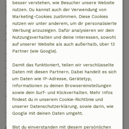
besser verstehen, wie Besucher unsere Website
Anspruch auf eine vollständige Rückerstattung des
nutzen. Du kannst auch der Verwendung von
Buchungsbetrags.
Marketing-Cookies zustimmen. Diese Cookies
nutzen wir unter anderem, um dir personalisierte
Danach erhältst du eine teilweise Rückerstattung
Werbung anzuzeigen. Dafür analysieren wir dein
der Reisekosten und eine 100-prozentige
Nutzungsverhalten und deine Interessen, sowohl
Rückerstattung der Anzahlung:
auf unserer Website als auch außerhalb, über 13
Partner (wie Google).
• Bis zu 42 Tage vor Anreise: 70 % Rückerstattung
• 42–28 Tage vor Anreise: 40 % Rückerstattung
Damit das funktioniert, teilen wir verschlüsselte
• 28 Tage bis einschließlich des Anreisetags: 10 %
Daten mit diesen Partnern. Dabei handelt es sich
Rückerstattung
um Daten wie IP-Adresse, Gerätetyp,
• Am Anreisetag oder später: keine Rückerstattung
Informationen zu deinen Browsereinstellungen
sowie dein Surf- und Klickverhalten. Mehr Infos
Alles ansehen
findest du in unserem Cookie-Richtlinie und
unserer Datenschutzerklärung, sowie darin, wie
Google mit deinen Daten umgeht.
Nachhaltigkeit
Bist du einverstanden mit diesem persönlichen
Biodiversitätsfreundlicher Garten