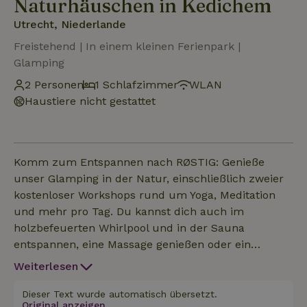
Naturhäuschen in Kedichem
Utrecht, Niederlande
Freistehend | In einem kleinen Ferienpark |
Glamping
2 Personen
1 Schlafzimmer
WLAN
Haustiere nicht gestattet
Komm zum Entspannen nach RØSTIG: Genieße
unser Glamping in der Natur, einschließlich zweier
kostenloser Workshops rund um Yoga, Meditation
und mehr pro Tag. Du kannst dich auch im
holzbefeuerten Whirlpool und in der Sauna
entspannen, eine Massage genießen oder ein
Abenteuer mit dem Kanu oder Fatbike erleben.
Weiterlesen
Unsere Duo Pods sind großartige Orte, um sich
zurückzuziehen und richtig zu entspannen.
Dieser Text wurde automatisch übersetzt.
Original anzeigen.