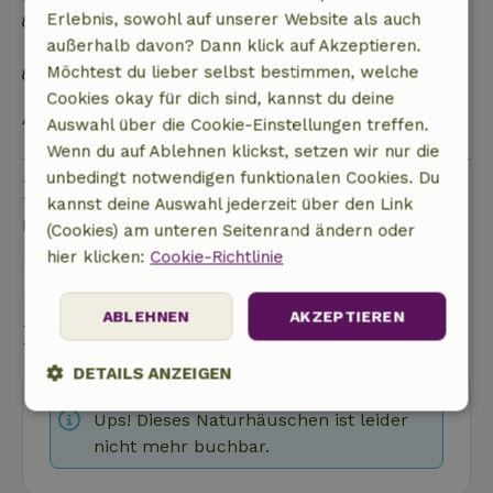
Erlebnis, sowohl auf unserer Website als auch
Der Garten wird auf nachhaltige Weise
außerhalb davon? Dann klick auf Akzeptieren.
bewirtschaftet
Möchtest du lieber selbst bestimmen, welche
Fahrradverleih ist vorhanden
Cookies okay für dich sind, kannst du deine
Alles ansehen
Auswahl über die Cookie-Einstellungen treffen.
Wenn du auf Ablehnen klickst, setzen wir nur die
unbedingt notwendigen funktionalen Cookies. Du
Eine Frage stellen
kannst deine Auswahl jederzeit über den Link
Kontakt mit dem Vermieter des Naturhäuschens
(Cookies) am unteren Seitenrand ändern oder
hier klicken:
Cookie-Richtlinie
Eine nachricht senden
ABLEHNEN
AKZEPTIEREN
Buchung starten
DETAILS ANZEIGEN
Ups! Dieses Naturhäuschen ist leider
Unbedingt
Performance
Targeting
erforderlich
nicht mehr buchbar.