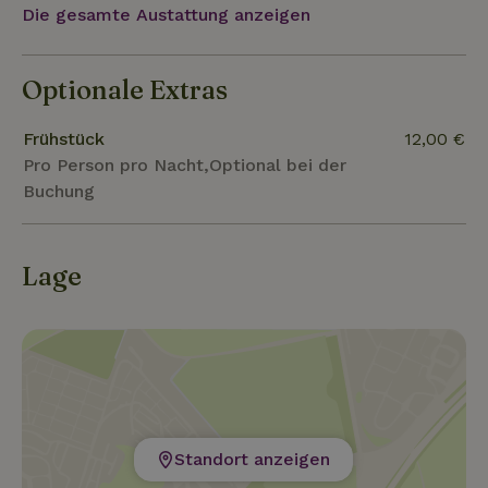
Die gesamte Austattung anzeigen
nur zu unseren täglichen Workshops kommst, alles
ist möglich. Hauptsache, du kommst nach RØST
und nimmst so viel wie möglich mit nach Hause.
Optionale Extras
Wir freuen uns darauf, dich kennenzulernen!
Frühstück
12,00 €
Pro Person pro Nacht,Optional bei der
Buchung
Lage
Standort anzeigen