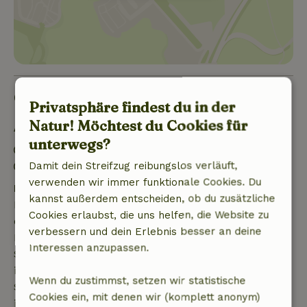
Gut zu wissen
Privatsphäre findest du in der
Natur! Möchtest du Cookies für
Aufenthaltsdetails
unterwegs?
Anreise: 15:00- 22:00
Damit dein Streifzug reibungslos verläuft,
Abreise: 07:00- 11:00
verwenden wir immer funktionale Cookies. Du
Kostenlose Stornierung innerhalb von 7 Tagen
kannst außerdem entscheiden, ob du zusätzliche
Kostenlose Stornierung innerhalb von 7 Tagen nach
Cookies erlaubst, die uns helfen, die Website zu
deiner Buchungsbestätigung, sofern die
verbessern und dein Erlebnis besser an deine
Buchungsanfrage mehr als 28 Tage vor dem
Interessen anzupassen.
Startdatum gestellt wurde. Bei Buchungen, die
innerhalb von 28 Tagen beginnen, gilt die kostenlose
Wenn du zustimmst, setzen wir statistische
Stornierung innerhalb von 24 Stunden. Wenn du
Cookies ein, mit denen wir (komplett anonym)
innerhalb der angegebenen Frist stornierst, hast du