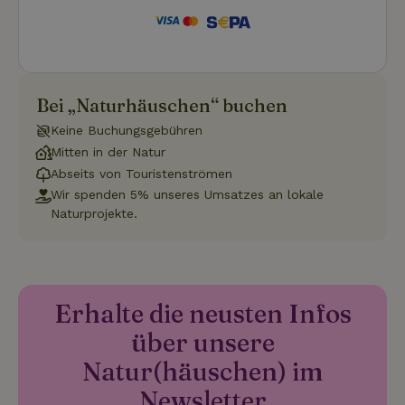
Funktionalität
Unklassifizierte
Bei „Naturhäuschen“ buchen
Keine Buchungsgebühren
Mitten in der Natur
Abseits von Touristenströmen
Wir spenden 5% unseres Umsatzes an lokale
Unbedingt erforderlich
Performance
Targeting
Naturprojekte.
Funktionalität
Unklassifizierte
Unbedingt erforderliche Cookies ermöglichen wesentliche
Kernfunktionen der Website wie die Benutzeranmeldung und
die Kontoverwaltung. Ohne die unbedingt erforderlichen
Cookies kann die Website nicht ordnungsgemäß verwendet
Erhalte die neusten Infos
werden.
über unsere
Name
Anbieter
/
Domäne
Ablaufdatum
Besch
Natur(häuschen) im
CookieScriptConsent
CookieScript
4 Wochen 2
Diese
.naturhaeuschen.de
Tage
Cooki
Diens
Newsletter
Einwil