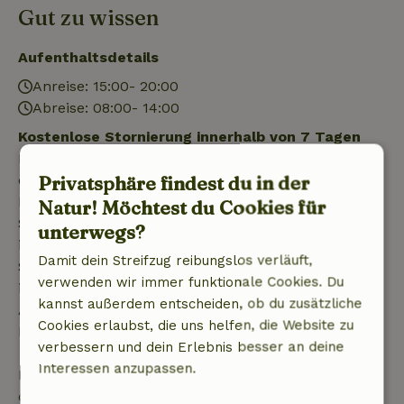
Gut zu wissen
Aufenthaltsdetails
Anreise: 15:00- 20:00
Abreise: 08:00- 14:00
Kostenlose Stornierung innerhalb von 7 Tagen
Kostenlose Stornierung innerhalb von 7 Tagen nach
Privatsphäre findest du in der
deiner Buchungsbestätigung, sofern die
Buchungsanfrage mehr als 28 Tage vor dem
Natur! Möchtest du Cookies für
Startdatum gestellt wurde. Bei Buchungen, die
unterwegs?
innerhalb von 28 Tagen beginnen, gilt die kostenlose
Damit dein Streifzug reibungslos verläuft,
Stornierung innerhalb von 24 Stunden. Wenn du
verwenden wir immer funktionale Cookies. Du
innerhalb der angegebenen Frist stornierst, hast du
kannst außerdem entscheiden, ob du zusätzliche
Anspruch auf eine vollständige Rückerstattung des
Cookies erlaubst, die uns helfen, die Website zu
Buchungsbetrags.
verbessern und dein Erlebnis besser an deine
Interessen anzupassen.
Danach erhältst du eine teilweise Rückerstattung
der Reisekosten und eine 100-prozentige