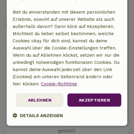
Bist du einverstanden mit diesem persönlichen
Eine Frage stellen
Erlebnis, sowohl auf unserer Website als auch
Kontakt mit dem Vermieter des Naturhäuschens
außerhalb davon? Dann klick auf Akzeptieren.
Möchtest du lieber selbst bestimmen, welche
Eine nachricht senden
Cookies okay für dich sind, kannst du deine
Auswahl über die Cookie-Einstellungen treffen.
Buchung starten
Wenn du auf Ablehnen klickst, setzen wir nur die
unbedingt notwendigen funktionalen Cookies. Du
kannst deine Auswahl jederzeit über den Link
(Cookies) am unteren Seitenrand ändern oder
hier klicken:
Cookie-Richtlinie
ABLEHNEN
AKZEPTIEREN
Kostenlose Stornierung
Buchung starten
DETAILS ANZEIGEN
Dir werden noch keine Kosten in Rechnung
Unbedingt
Performance
Targeting
gestellt
erforderlich