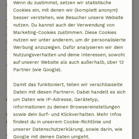
Wenn du zustimmst, setzen wir statistische
Rückerstattung der Anzahlung:
Cookies ein, mit denen wir (komplett anonym)
besser verstehen, wie Besucher unsere Website
• Bis zu 42 Tage vor Anreise: 70 % Rückerstattung
nutzen. Du kannst auch der Verwendung von
• 42–28 Tage vor Anreise: 40 % Rückerstattung
Marketing-Cookies zustimmen. Diese Cookies
• 28 Tage bis einschließlich des Anreisetags: 10 %
nutzen wir unter anderem, um dir personalisierte
Rückerstattung
Werbung anzuzeigen. Dafür analysieren wir dein
• Am Anreisetag oder später: keine Rückerstattung
Nutzungsverhalten und deine Interessen, sowohl
auf unserer Website als auch außerhalb, über 13
Alles ansehen
Partner (wie Google).
Nachhaltigkeit
Damit das funktioniert, teilen wir verschlüsselte
Daten mit diesen Partnern. Dabei handelt es sich
Mülltrennung (Glas, Papier, Plastik,
um Daten wie IP-Adresse, Gerätetyp,
Lebensmittelabfälle/Bioabfall)
Informationen zu deinen Browsereinstellungen
Kein Einwegplastik
sowie dein Surf- und Klickverhalten. Mehr Infos
Wassersparende Toilette
findest du in unserem Cookie-Richtlinie und
unserer Datenschutzerklärung, sowie darin, wie
Alles ansehen
Google mit deinen Daten umgeht.