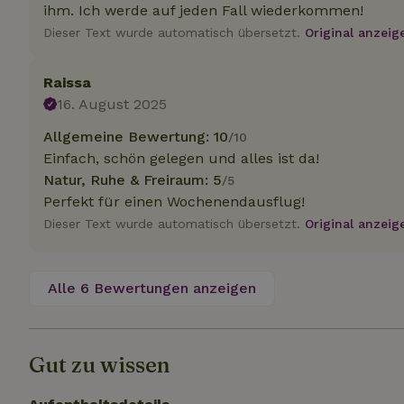
.na
ihm. Ich werde auf jeden Fall wiederkommen!
_nhftconstraint_
Dieser Text wurde automatisch übersetzt.
Original anzeig
_ga_JRK1QL37RY
calendar
test_cookie
Go
.do
_nhft_safety-depo
Raissa
16. August 2025
Allgemeine Bewertung: 10
/10
_nhft_search-geo
Einfach, schön gelegen und alles ist da!
Natur, Ruhe & Freiraum: 5
/5
Perfekt für einen Wochenendausflug!
_nhft_privacy-pol
Dieser Text wurde automatisch übersetzt.
Original anzeig
_nhft_user-creat
Alle 6 Bewertungen anzeigen
_nhft_term-searc
Gut zu wissen
_nhftconstraint_p
policy