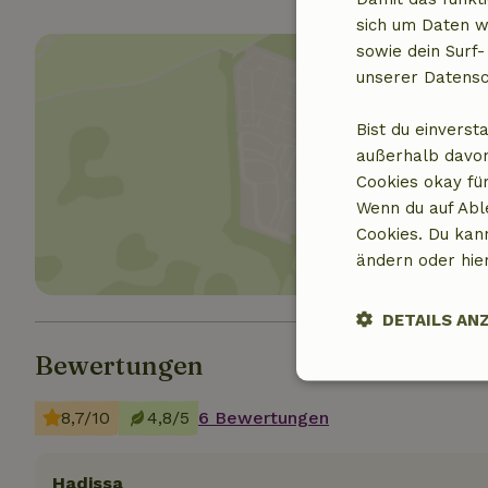
sich um Daten w
sowie dein Surf-
unserer Datensc
Bist du einverst
außerhalb davon
Standor
Cookies okay für
Wenn du auf Abl
Cookies. Du kan
ändern oder hie
DETAILS AN
Bewertungen
Unbedingt
erforderlich
8,7/10
4,8/5
6 Bewertungen
Hadissa