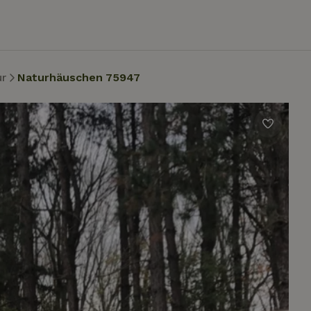
ur
Naturhäuschen 75947