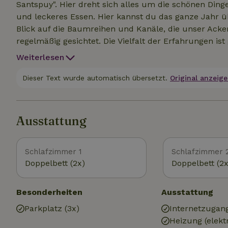
Santspuy". Hier dreht sich alles um die schönen Ding
und leckeres Essen. Hier kannst du das ganze Jahr ü
Blick auf die Baumreihen und Kanäle, die unser Ac
regelmäßig gesichtet. Die Vielfalt der Erfahrungen i
die angrenzenden Wälder machen, aber auch tolle 
Weiterlesen
kannst du den Weinberg, die Spargelfelder, den Lav
außerdem gibt es verschiedene Workshops, die wir an
Dieser Text wurde automatisch übersetzt.
Original anzeige
Froschteich, ein Rebhuhngehege und einen Blumenbl
Ausstattung
Schlafzimmer 1
Schlafzimmer 
Doppelbett (2x)
Doppelbett (2x
Besonderheiten
Ausstattung
Parkplatz (3x)
Internetzugan
Heizung (elektr