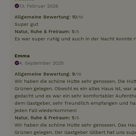
13. Februar 2026
Allgemeine Bewertung: 10
/10
Unbedin
Super gut
Unbedingt erforder
Natur, Ruhe & Freiraum: 5
/5
und die Kontoverwa
Es war super ruhig und auch in der Nacht konnte 
verwendet werden.
Name
Emma
CookieScriptCons
4. September 2025
Allgemeine Bewertung: 9
/10
Wir haben die schöne Hütte sehr genossen. Die Hütt
Grünen gelegen. Obwohl es ein altes Haus ist, war 
gedacht und es war ein sehr komfortabler Aufentha
Name
Name
Name
dem Gastgeber, sehr freundlich empfangen und hat
Name
Anb
_ga
_nhftconstraint_t
recently_viewed
jeden Fall wiederkommen!
search
IDE
Go
.do
Natur, Ruhe & Freiraum: 5
/5
_nhft_new-calend
Wir haben die schöne Hütte sehr genossen. Das Hau
Grünen gelegen. Der Gastgeber Gilbert hat uns su
_gcl_au
Go