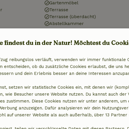
Gartenmöbel
r
Terrasse
Terrasse (überdacht)
Abstellkammer
Badezimmer
e findest du in der Natur! Möchtest du Cooki
Dusche
it Gefrierfach
Toilette
fzug reibungslos verläuft, verwenden wir immer funktionale 
entscheiden, ob du zusätzliche Cookies erlaubst, die uns he
essern und dein Erlebnis besser an deine Interessen anzupa
st, setzen wir statistische Cookies ein, mit denen wir (komp
n, wie Besucher unsere Website nutzen. Du kannst auch der
es zustimmen. Diese Cookies nutzen wir unter anderem, um 
 Werbung anzuzeigen. Dafür analysieren wir dein Nutzungsver
hl auf unserer Website als auch außerhalb, über 13 Partner 
oniert, teilen wir verschlüsselte Daten mit diesen Partnern. 