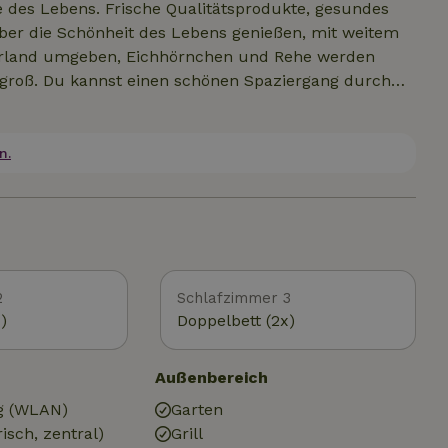
e des Lebens. Frische Qualitätsprodukte, gesundes
ber die Schönheit des Lebens genießen, mit weitem
kerland umgeben, Eichhörnchen und Rehe werden
st groß. Du kannst einen schönen Spaziergang durch
Fahrradtouren unternehmen. Auf unserem Bauernhof
endel- und den Blumenpflückgarten genießen,
bieten. Wir haben selbst einen Wald, einen
n.
ock auf unseren Grundstücken.
2
Schlafzimmer 3
)
Doppelbett (2x)
Außenbereich
g (WLAN)
Garten
isch, zentral)
Grill