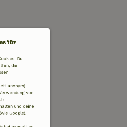
es für
Cookies. Du
lfen, die
ssen.
lett anonym)
 Verwendung von
dir
halten und deine
(wie Google).
Dabei handelt es