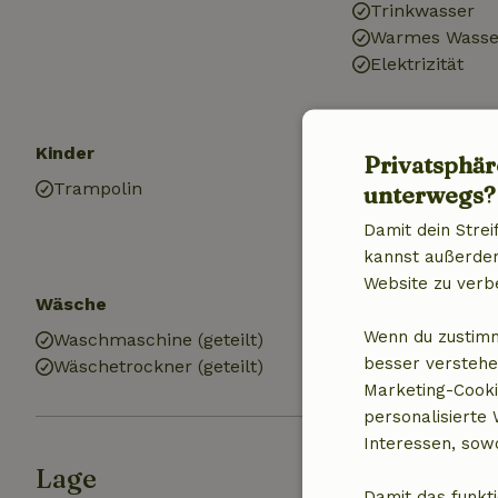
Trinkwasser
Warmes Wasse
Elektrizität
Kinder
Küche
Privatsphär
Trampolin
Küche
unterwegs?
Kühlschrank m
Damit dein Strei
Gas (/Herd)
kannst außerdem 
Website zu verb
Wäsche
Wenn du zustimm
Waschmaschine (geteilt)
besser verstehe
Wäschetrockner (geteilt)
Marketing-Cooki
personalisierte
Interessen, sowo
Lage
Damit das funkti