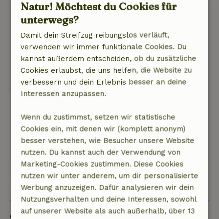
Natur! Möchtest du Cookies für
Michael
unterwegs?
6. Juli 2026
Damit dein Streifzug reibungslos verläuft,
Allgemeine Bewertung: 10
/10
verwenden wir immer funktionale Cookies. Du
Siehe oben, mehr geht nicht.
kannst außerdem entscheiden, ob du zusätzliche
Natur, Ruhe & Freiraum: 5
/5
Cookies erlaubst, die uns helfen, die Website zu
Wir haben uns im Naturhäuschen sehr wohl
verbessern und dein Erlebnis besser an deine
gefühlt: ein sehr schönes Haus für uns vier
Interessen anzupassen.
Freunde.
Jannie und Renald waren super nette Vermieter,
Wenn du zustimmst, setzen wir statistische
immer hilfsbereit, dabei diskret und sehr
Cookies ein, mit denen wir (komplett anonym)
großzügig. Perfekt!
besser verstehen, wie Besucher unsere Website
Wir kommen gerne wieder...
nutzen. Du kannst auch der Verwendung von
Marketing-Cookies zustimmen. Diese Cookies
nutzen wir unter anderem, um dir personalisierte
Alle 26 Bewertungen anzeigen
Werbung anzuzeigen. Dafür analysieren wir dein
Nutzungsverhalten und deine Interessen, sowohl
auf unserer Website als auch außerhalb, über 13
Gut zu wissen