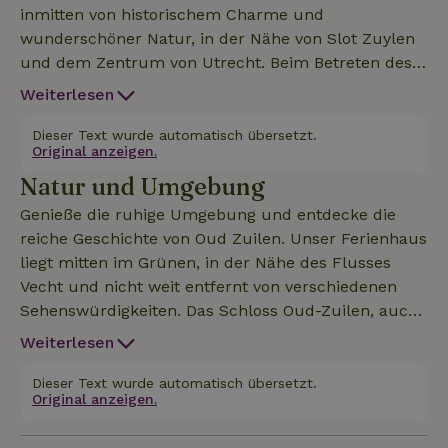
inmitten von historischem Charme und
wunderschöner Natur, in der Nähe von Slot Zuylen
und dem Zentrum von Utrecht. Beim Betreten des
Hauses betrittst du das gemütliche Wohnzimmer
Weiterlesen
mit komfortablen Möbeln, außerdem gibt es eine
voll ausgestattete Küche mit Esstisch.
Dieser Text wurde automatisch übersetzt.
Original anzeigen.
Kaffeemaschine (Nespresso) vorhanden.
Natur und Umgebung
Kaffeemaschine (Nespresso) vorhanden. Im
Obergeschoss befinden sich zwei Schlafzimmer, ein
Genieße die ruhige Umgebung und entdecke die
Badezimmer und eine separate Toilette. Das
reiche Geschichte von Oud Zuilen. Unser Ferienhaus
Ferienhaus bietet auch eine schöne Terrasse, um
liegt mitten im Grünen, in der Nähe des Flusses
den schönen Garten und die umliegende Natur zu
Vecht und nicht weit entfernt von verschiedenen
genießen. Das Ferienhaus befindet sich auf dem Hof
Sehenswürdigkeiten. Das Schloss Oud-Zuilen, auch
des Bauernhauses "Lindeboom".
bekannt als Slot Zuylen, ist nur wenige Gehminuten
Weiterlesen
entfernt. Das aus dem 13. Jahrhundert stammende
Schloss ist bekannt für seine schönen Gärten und
Dieser Text wurde automatisch übersetzt.
Original anzeigen.
seine reiche Geschichte und war einst die Heimat
der Schriftstellerin Belle van Zuylen. Oud Zuilen ist