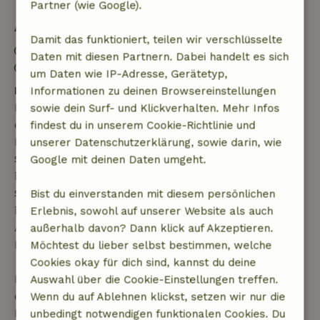
Partner (wie Google).
Aufenthaltsdetails
Damit das funktioniert, teilen wir verschlüsselte
Anreise: 15:00- 20:00
Daten mit diesen Partnern. Dabei handelt es sich
Abreise: 07:00- 11:00
um Daten wie IP-Adresse, Gerätetyp,
Kostenlose Stornierung innerhalb von 7 Tagen
Informationen zu deinen Browsereinstellungen
Kostenlose Stornierung innerhalb von 7 Tagen nach
sowie dein Surf- und Klickverhalten. Mehr Infos
deiner Buchungsbestätigung, sofern die
findest du in unserem Cookie-Richtlinie und
Buchungsanfrage mehr als 28 Tage vor dem
unserer Datenschutzerklärung, sowie darin, wie
Startdatum gestellt wurde. Bei Buchungen, die
Google mit deinen Daten umgeht.
innerhalb von 28 Tagen beginnen, gilt die kostenlose
Stornierung innerhalb von 24 Stunden. Wenn du
Bist du einverstanden mit diesem persönlichen
innerhalb der angegebenen Frist stornierst, hast du
Erlebnis, sowohl auf unserer Website als auch
Anspruch auf eine vollständige Rückerstattung des
außerhalb davon? Dann klick auf Akzeptieren.
Buchungsbetrags.
Möchtest du lieber selbst bestimmen, welche
Cookies okay für dich sind, kannst du deine
Danach erhältst du eine teilweise Rückerstattung
Auswahl über die Cookie-Einstellungen treffen.
der Reisekosten und eine 100-prozentige
Wenn du auf Ablehnen klickst, setzen wir nur die
Rückerstattung der Anzahlung:
unbedingt notwendigen funktionalen Cookies. Du