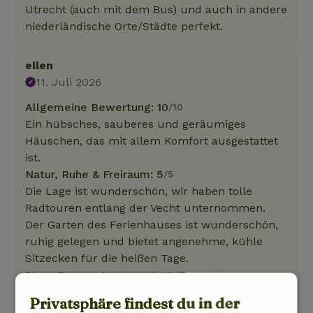
Utrecht (auch mit dem Bus) und auch in andere
niederländische Orte/Städte perfekt.
ellen
11. Juli 2026
Allgemeine Bewertung: 10
/10
Ein hübsches, sauberes und geräumiges
Häuschen, das mit allem Komfort ausgestattet
ist.
Natur, Ruhe & Freiraum: 5
/5
Die Lage ist wunderschön, wir haben tolle
Radtouren entlang der Vecht unternommen.
Der Garten des Ferienhauses ist wunderschön,
ruhig gelegen und bietet angenehme, kühle
Sitzecken für die heißen Tage.
Dieser Text wurde automatisch übersetzt.
Original anzeigen.
Privatsphäre findest du in der