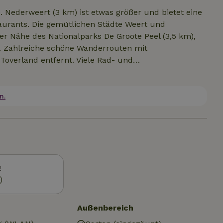
. Nederweert (3 km) ist etwas größer und bietet eine
urants. Die gemütlichen Städte Weert und
er Nähe des Nationalparks De Groote Peel (3,5 km),
. Zahlreiche schöne Wanderrouten mit
overland entfernt. Viele Rad- und
notenpunkt 12 ist buchstäblich um die Ecke.
eudal.
n.
2
)
Außenbereich