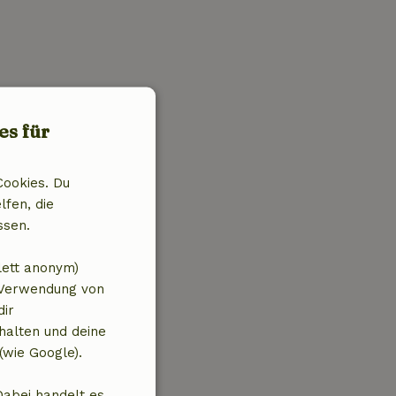
es für
Cookies. Du
lfen, die
ssen.
lett anonym)
 Verwendung von
dir
halten und deine
(wie Google).
Dabei handelt es