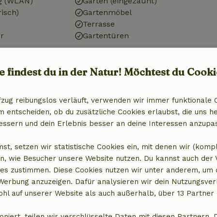
g (WLAN)
Garten (eingezäunt)
risch)
Gartenmöbel
Terrasse
r
Gartentüren
e findest du in der Natur! Möchtest du Cooki
Badezimmer
)
Sanitäre Einrichtungen
fzug reibungslos verläuft, verwenden wir immer funktionale 
Toilette
entscheiden, ob du zusätzliche Cookies erlaubst, die uns he
essern und dein Erlebnis besser an deine Interessen anzupa
st, setzen wir statistische Cookies ein, mit denen wir (komp
n, wie Besucher unsere Website nutzen. Du kannst auch der
es zustimmen. Diese Cookies nutzen wir unter anderem, um 
 Werbung anzuzeigen. Dafür analysieren wir dein Nutzungsver
hl auf unserer Website als auch außerhalb, über 13 Partner 
oniert, teilen wir verschlüsselte Daten mit diesen Partnern. 