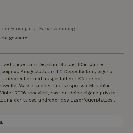
leinen Ferienpark | Ferienwohnung
cht gestattet
 viel Liebe zum Detail im Stil der 80er Jahre
eeignet. Ausgestattet mit 2 Doppelbetten, eigener
h-Lautsprecher und ausgestatteter Küche mit
krowelle, Wasserkocher und Nespresso-Maschine.
ter 2026 renoviert, hast du deine eigene private
Nutzung der Wiese und/oder des Lagerfeuerplatzes
n (1 Set pp) ist inklusive. Bei deiner Ankunft sorgen
in der Hütte nicht erlaubt.
n.