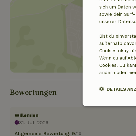
sich um Daten w
sowie dein Surf-
unserer Datensc
Standor
Bist du einverst
außerhalb davon
Cookies okay für
Wenn du auf Abl
Cookies. Du kan
ändern oder hie
DETAILS AN
Bewertungen
Unbedingt
erforderlich
Willemien
31. Juli 2026
Allgemeine Bewertung: 9
/10