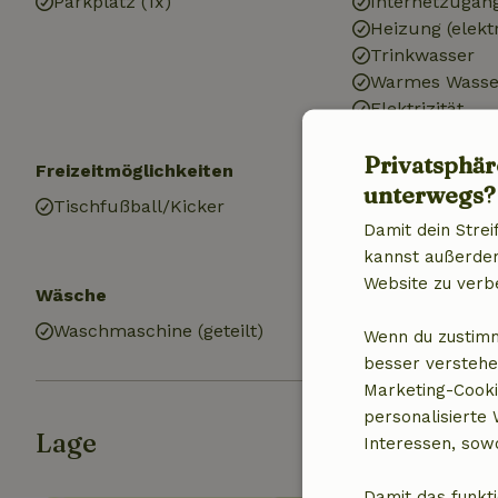
Parkplatz (1x)
Internetzugan
Heizung (elekt
Trinkwasser
Warmes Wasse
Elektrizität
Privatsphär
Freizeitmöglichkeiten
Kinder
unterwegs?
Tischfußball/Kicker
Kinderstuhl (1x
Damit dein Strei
kannst außerdem 
Website zu verb
Wäsche
Waschmaschine (geteilt)
Wenn du zustimm
besser verstehe
Marketing-Cooki
personalisierte
Lage
Interessen, sowo
Damit das funkti