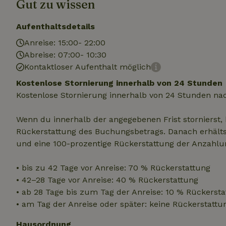
Gut zu wissen
.na
_nhftconstraint_
_ga_JRK1QL37RY
calendar
Aufenthaltsdetails
test_cookie
Go
.do
Anreise: 15:00- 22:00
_nhft_safety-depo
Abreise: 07:00- 10:30
Kontaktloser Aufenthalt möglich
_nhft_search-geo
Kostenlose Stornierung innerhalb von 24 Stunden
Kostenlose Stornierung innerhalb von 24 Stunden na
_nhft_privacy-pol
Wenn du innerhalb der angegebenen Frist stornierst, 
Rückerstattung des Buchungsbetrags. Danach erhältst
und eine 100-prozentige Rückerstattung der Anzahlu
_nhft_user-creat
• bis zu 42 Tage vor Anreise: 70 % Rückerstattung
_nhft_term-searc
• 42–28 Tage vor Anreise: 40 % Rückerstattung
• ab 28 Tage bis zum Tag der Anreise: 10 % Rückersta
_nhftconstraint_p
• am Tag der Anreise oder später: keine Rückerstattu
policy
Hausordnung