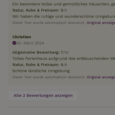
Ein besonders tolles und gemütliches Häuschen, ga
Natur, Ruhe & Freiraum: 5
/5
Wir haben die ruhige und wunderschöne Umgebun
Unbedin
Dieser Text wurde automatisch übersetzt.
Original anzeig
Unbedingt erforder
und die Kontoverwa
verwendet werden.
Christien
Name
30. März 2024
CookieScriptCons
Allgemeine Bewertung: 7
/10
Tolles Ferienhaus aufgrund des enttäuschenden We
Natur, Ruhe & Freiraum: 4
/5
Schöne ländliche Umgebung
Dieser Text wurde automatisch übersetzt.
Original anzeig
Name
Name
Name
Name
Anb
_ga
_nhftconstraint_t
recently_viewed
search
IDE
Go
Alle 2 Bewertungen anzeigen
.do
_nhft_new-calend
_gcl_au
Go