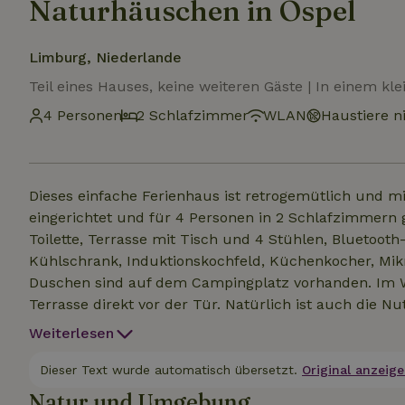
Naturhäuschen in Ospel
Limburg, Niederlande
Teil eines Hauses, keine weiteren Gäste | In einem k
4 Personen
2 Schlafzimmer
WLAN
Haustiere ni
Dieses einfache Ferienhaus ist retrogemütlich und mit
eingerichtet und für 4 Personen in 2 Schlafzimmern g
Toilette, Terrasse mit Tisch und 4 Stühlen, Bluetoot
Kühlschrank, Induktionskochfeld, Küchenkocher, Mi
Duschen sind auf dem Campingplatz vorhanden. Im Win
Terrasse direkt vor der Tür. Natürlich ist auch die 
kostenlos. Die Nutzung von Bettwäsche und Handtücher
Weiterlesen
wir dafür, dass dein Bett gemacht ist. Haustiere sind 
Dieser Text wurde automatisch übersetzt.
Original anzeige
Natur und Umgebung