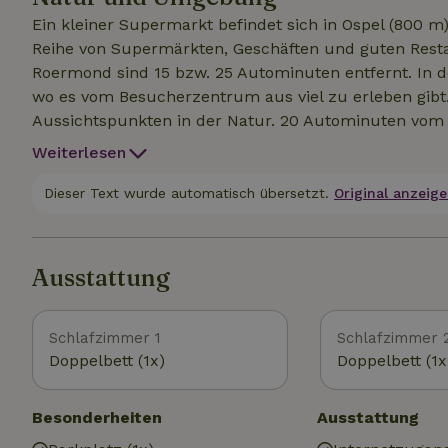
Ein kleiner Supermarkt befindet sich in Ospel (800 m)
Reihe von Supermärkten, Geschäften und guten Resta
Roermond sind 15 bzw. 25 Autominuten entfernt. In d
wo es vom Besucherzentrum aus viel zu erleben gibt
Aussichtspunkten in der Natur. 20 Autominuten vom T
Wandermöglichkeiten in der Umgebung. Der Fahrradk
Weiterlesen
Besuche auch den Weerterbos/De Kempen oder das L
Dieser Text wurde automatisch übersetzt.
Original anzeige
Ausstattung
Schlafzimmer 1
Schlafzimmer 
Doppelbett (1x)
Doppelbett (1x
Besonderheiten
Ausstattung