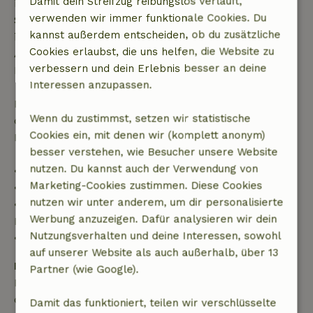
Damit dein Streifzug reibungslos verläuft,
innerhalb von 28 Tagen beginnen, gilt die kostenlose
verwenden wir immer funktionale Cookies. Du
Stornierung innerhalb von 24 Stunden. Wenn du
kannst außerdem entscheiden, ob du zusätzliche
innerhalb der angegebenen Frist stornierst, hast du
Cookies erlaubst, die uns helfen, die Website zu
Anspruch auf eine vollständige Rückerstattung des
verbessern und dein Erlebnis besser an deine
Buchungsbetrags.
Interessen anzupassen.
Danach erhältst du eine teilweise Rückerstattung
Wenn du zustimmst, setzen wir statistische
der Reisekosten und eine 100-prozentige
Cookies ein, mit denen wir (komplett anonym)
Rückerstattung der Anzahlung:
besser verstehen, wie Besucher unsere Website
nutzen. Du kannst auch der Verwendung von
• Bis zu 42 Tage vor Anreise: 70 % Rückerstattung
Marketing-Cookies zustimmen. Diese Cookies
• 42–28 Tage vor Anreise: 40 % Rückerstattung
nutzen wir unter anderem, um dir personalisierte
• 28 Tage bis einschließlich des Anreisetags: 10 %
Werbung anzuzeigen. Dafür analysieren wir dein
Rückerstattung
Nutzungsverhalten und deine Interessen, sowohl
• Am Anreisetag oder später: keine Rückerstattung
auf unserer Website als auch außerhalb, über 13
Kaution
Partner (wie Google).
Es gilt eine Kaution von 50,00 €. Sie wird dir nach
dem Check-out zurückerstattet.
Damit das funktioniert, teilen wir verschlüsselte