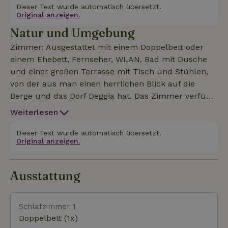
Anlage liegt mitten im Wald, mit ihren
Dieser Text wurde automatisch übersetzt.
Original anzeigen.
sympathischen vierbeinigen Bewohnern – all das
Natur und Umgebung
wird eure Seele erfreuen. Hier könnt ihr
entspannende, besinnliche und erholsame
Zimmer: Ausgestattet mit einem Doppelbett oder
Spaziergänge im Wald genießen – eine ordentliche
einem Ehebett, Fernseher, WLAN, Bad mit Dusche
Portion positiver Energie, die ihr mit vollen Lungen
und einer großen Terrasse mit Tisch und Stühlen,
einatmet! Oder ihr habt die Möglichkeit, im
von der aus man einen herrlichen Blick auf die
Hochgebirge des Val Ambiez zu wandern, was ein
Berge und das Dorf Deggia hat. Das Zimmer verfügt
einzigartiges Erlebnis bietet. WIR FREUEN UNS AUF EU
über einen separaten Eingang Gegen eine Gebühr
Weiterlesen
von 15 € pro Person und Tag gibt es die Möglichkeit,
ein Frühstücksbuffet zu genießen 25 € pro Person
Dieser Text wurde automatisch übersetzt.
Original anzeigen.
für 2 Stunden im Außen-Wellnessbereich mit
Sauna, finnischem Heißwasserbecken, Ruhebereich
und Whirlpool (nur im Sommer). Öffnungszeiten von
Ausstattung
13:00 bis 17:00 Uhr, nach Voranmeldung auch im Winte
Schlafzimmer 1
Doppelbett (1x)