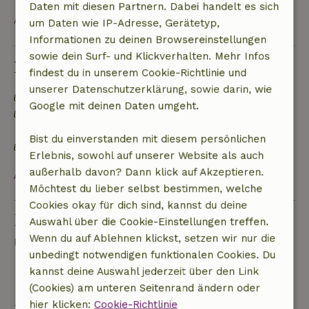
Daten mit diesen Partnern. Dabei handelt es sich
Alles ansehen
um Daten wie IP-Adresse, Gerätetyp,
Informationen zu deinen Browsereinstellungen
sowie dein Surf- und Klickverhalten. Mehr Infos
Nachhaltigkeit
findest du in unserem Cookie-Richtlinie und
unserer Datenschutzerklärung, sowie darin, wie
Energielabel: A
Google mit deinen Daten umgeht.
Netzunabhängig oder mit 100% erneuerbarer
Energie versorgt
Bist du einverstanden mit diesem persönlichen
Natürliche Isolationsmaterialien
Erlebnis, sowohl auf unserer Website als auch
außerhalb davon? Dann klick auf Akzeptieren.
Alles ansehen
Möchtest du lieber selbst bestimmen, welche
Cookies okay für dich sind, kannst du deine
Eine Frage stellen
Auswahl über die Cookie-Einstellungen treffen.
Wenn du auf Ablehnen klickst, setzen wir nur die
Kontakt mit dem Vermieter des Naturhäuschens
unbedingt notwendigen funktionalen Cookies. Du
kannst deine Auswahl jederzeit über den Link
Eine nachricht senden
(Cookies) am unteren Seitenrand ändern oder
hier klicken:
Cookie-Richtlinie