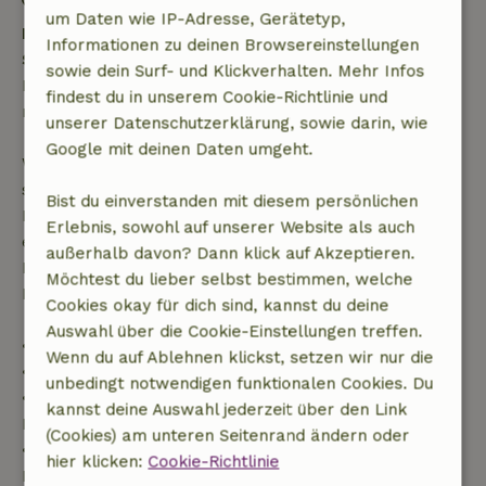
um Daten wie IP-Adresse, Gerätetyp,
Kostenlose Stornierung innerhalb von 24
Informationen zu deinen Browsereinstellungen
Stunden
sowie dein Surf- und Klickverhalten. Mehr Infos
Kostenlose Stornierung innerhalb von 24 Stunden
findest du in unserem Cookie-Richtlinie und
nach deiner Buchungsbestätigung.
unserer Datenschutzerklärung, sowie darin, wie
Google mit deinen Daten umgeht.
Wenn du innerhalb der angegebenen Frist
stornierst, hast du Anspruch auf eine vollständige
Bist du einverstanden mit diesem persönlichen
Rückerstattung des Buchungsbetrags. Danach
Erlebnis, sowohl auf unserer Website als auch
erhältst du eine teilweise Rückerstattung der
außerhalb davon? Dann klick auf Akzeptieren.
Reisekosten und eine 100-prozentige
Möchtest du lieber selbst bestimmen, welche
Rückerstattung der Anzahlung:
Cookies okay für dich sind, kannst du deine
Auswahl über die Cookie-Einstellungen treffen.
• bis zu 42 Tage vor Anreise: 70 % Rückerstattung
Wenn du auf Ablehnen klickst, setzen wir nur die
• 42–28 Tage vor Anreise: 40 % Rückerstattung
unbedingt notwendigen funktionalen Cookies. Du
• ab 28 Tage bis zum Tag der Anreise: 10 %
kannst deine Auswahl jederzeit über den Link
Rückerstattung
(Cookies) am unteren Seitenrand ändern oder
• am Tag der Anreise oder später: keine
hier klicken:
Cookie-Richtlinie
Rückerstattung