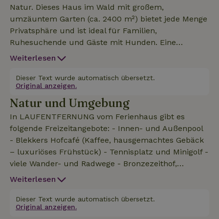
Natur. Dieses Haus im Wald mit großem,
umzäuntem Garten (ca. 2400 m²) bietet jede Menge
Privatsphäre und ist ideal für Familien,
Ruhesuchende und Gäste mit Hunden. Eine
überdachte Terrasse und mehrere Sitzecken im
Weiterlesen
Garten laden dazu ein, die ruhige, grüne Umgebung
zu genießen. Kinder haben hier viel Platz zum
Dieser Text wurde automatisch übersetzt.
Original anzeigen.
sicheren Spielen, während Hunde auf dem komplett
Natur und Umgebung
umzäunten Grundstück frei herumlaufen können.
Dieses Ferienhaus in Uelsen für 6 Personen bietet: -
In LAUFENTFERNUNG vom Ferienhaus gibt es
Haustiere willkommen - Kinderbett und Hochstuhl,
folgende Freizeitangebote: - Innen- und Außenpool
Treppengitter - Parkplätze für mehrere Autos -
- Blekkers Hofcafé (Kaffee, hausgemachtes Gebäck
Fernseher mit sehr großem Senderpaket (ESPN,
– luxuriöses Frühstück) - Tennisplatz und Minigolf -
Ziggo, Nickelodeon, Filmbox) - Gute WLAN-
viele Wander- und Radwege - Bronzezeithof,
Verbindung - 4 Fahrräder (2 Herren-, 2 Damenräder)
Museum zur Bronzezeit - Abenteuerspielplatz, ein
Weiterlesen
- Bettwäsche vorhanden - 3 Schlafzimmer, davon 1
großer Spielplatz und ein Kiosk. In 1 Kilometer
im Erdgeschoss - Wohnfläche ca. 125 m² inkl. Keller.
Entfernung im Zentrum von Uelsen findest du: -
Dieser Text wurde automatisch übersetzt.
- Holzofen + Brennholz - Mikrowelle, Backofen,
Original anzeigen.
Geschäfte, Restaurants, Supermärkte, eine Bäckerei
Geschirrspüler, Waschmaschine und