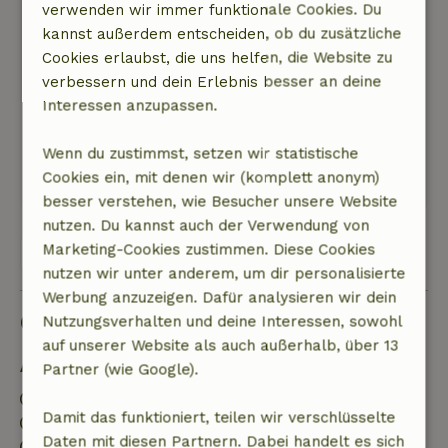
verwenden wir immer funktionale Cookies. Du
Gute Organisation. Die Kaution wird immer
kannst außerdem entscheiden, ob du zusätzliche
pünktlich zurückgezahlt.
Cookies erlaubst, die uns helfen, die Website zu
Natur, Ruhe & Freiraum: 5
/5
verbessern und dein Erlebnis besser an deine
Schönes Haus, schöner Garten, aus dem der
Interessen anzupassen.
Hund nicht rauskommen kann. Gute Betten.
Wunderschöne Umgebung.
Wenn du zustimmst, setzen wir statistische
Dieser Text wurde automatisch übersetzt.
Cookies ein, mit denen wir (komplett anonym)
Original anzeigen.
besser verstehen, wie Besucher unsere Website
nutzen. Du kannst auch der Verwendung von
Marketing-Cookies zustimmen. Diese Cookies
Alle 65 Bewertungen anzeigen
nutzen wir unter anderem, um dir personalisierte
Werbung anzuzeigen. Dafür analysieren wir dein
Gut zu wissen
Nutzungsverhalten und deine Interessen, sowohl
auf unserer Website als auch außerhalb, über 13
Aufenthaltsdetails
Partner (wie Google).
Anreise: 14:00- 22:00
Damit das funktioniert, teilen wir verschlüsselte
Abreise: 10:00- 10:30
Daten mit diesen Partnern. Dabei handelt es sich
Feuerwerksfreies Umfeld