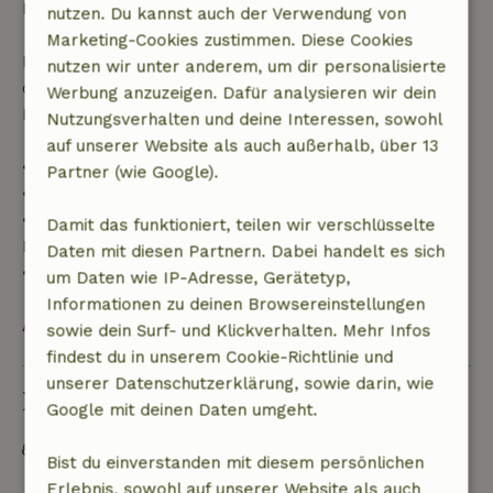
Buchungsbetrags.
nutzen. Du kannst auch der Verwendung von
Marketing-Cookies zustimmen. Diese Cookies
Danach erhältst du eine teilweise Rückerstattung
nutzen wir unter anderem, um dir personalisierte
der Reisekosten und eine 100-prozentige
Werbung anzuzeigen. Dafür analysieren wir dein
Rückerstattung der Anzahlung:
Nutzungsverhalten und deine Interessen, sowohl
auf unserer Website als auch außerhalb, über 13
• Bis zu 42 Tage vor Anreise: 70 % Rückerstattung
Partner (wie Google).
• 42–28 Tage vor Anreise: 40 % Rückerstattung
• 28 Tage bis einschließlich des Anreisetags: 10 %
Damit das funktioniert, teilen wir verschlüsselte
Rückerstattung
Daten mit diesen Partnern. Dabei handelt es sich
• Am Anreisetag oder später: keine Rückerstattung
um Daten wie IP-Adresse, Gerätetyp,
Informationen zu deinen Browsereinstellungen
Alles ansehen
sowie dein Surf- und Klickverhalten. Mehr Infos
findest du in unserem Cookie-Richtlinie und
unserer Datenschutzerklärung, sowie darin, wie
Nachhaltigkeit
Google mit deinen Daten umgeht.
Netzunabhängig oder mit 100% erneuerbarer
Bist du einverstanden mit diesem persönlichen
Energie versorgt
Erlebnis, sowohl auf unserer Website als auch