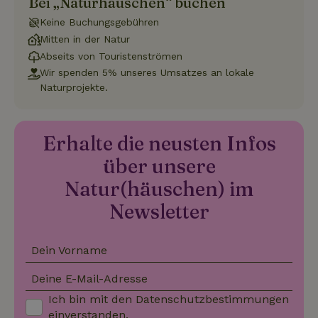
Bei „Naturhäuschen“ buchen
Funktionalität
Unklassifizierte
Keine Buchungsgebühren
Mitten in der Natur
Abseits von Touristenströmen
Wir spenden 5% unseres Umsatzes an lokale
Naturprojekte.
Unbedingt erforderlich
Performance
Targeting
Funktionalität
Unklassifizierte
Erhalte die neusten Infos
Unbedingt erforderliche Cookies ermöglichen wesentliche
über unsere
Kernfunktionen der Website wie die Benutzeranmeldung und
die Kontoverwaltung. Ohne die unbedingt erforderlichen
Natur(häuschen) im
Cookies kann die Website nicht ordnungsgemäß verwendet
werden.
Newsletter
Name
Anbieter
/
Domäne
Ablaufdatum
Besch
CookieScriptConsent
CookieScript
4 Wochen 2
Diese
.naturhaeuschen.de
Tage
Cooki
Dein Vorname
Diens
Einwil
Deine E-Mail-Adresse
für B
speic
Banne
Ich bin mit den
Datenschutzbestimmungen
Scrip
einverstanden.
ordnu