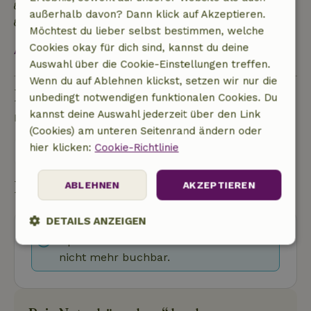
Natürliche Isolationsmaterialien
außerhalb davon? Dann klick auf Akzeptieren.
Gebaut mit natürlichen Baumaterialien
Möchtest du lieber selbst bestimmen, welche
Cookies okay für dich sind, kannst du deine
Alles ansehen
Auswahl über die Cookie-Einstellungen treffen.
Wenn du auf Ablehnen klickst, setzen wir nur die
Eine Frage stellen
unbedingt notwendigen funktionalen Cookies. Du
kannst deine Auswahl jederzeit über den Link
Kontakt mit dem Vermieter des Naturhäuschens
(Cookies) am unteren Seitenrand ändern oder
hier klicken:
Cookie-Richtlinie
Eine nachricht senden
Buchung starten
ABLEHNEN
AKZEPTIEREN
DETAILS ANZEIGEN
Ups! Dieses Naturhäuschen ist leider
Unbedingt
Performance
Targeting
nicht mehr buchbar.
erforderlich