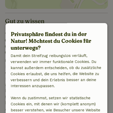
Gut zu wissen
Aufenthaltsdetails
Privatsphäre findest du in der
Natur! Möchtest du Cookies für
Anreise: 16:00- 23:00
Abreise: 07:00- 10:00
unterwegs?
Kontaktloser Aufenthalt möglich
Damit dein Streifzug reibungslos verläuft,
Kostenlose Stornierung innerhalb von 7 Tagen
verwenden wir immer funktionale Cookies. Du
Kostenlose Stornierung innerhalb von 7 Tagen nach
kannst außerdem entscheiden, ob du zusätzliche
deiner Buchungsbestätigung, sofern die
Cookies erlaubst, die uns helfen, die Website zu
Buchungsanfrage mehr als 28 Tage vor dem
verbessern und dein Erlebnis besser an deine
Startdatum gestellt wurde. Bei Buchungen, die
Interessen anzupassen.
innerhalb von 28 Tagen beginnen, gilt die kostenlose
Stornierung innerhalb von 24 Stunden. Wenn du
Wenn du zustimmst, setzen wir statistische
innerhalb der angegebenen Frist stornierst, hast du
Cookies ein, mit denen wir (komplett anonym)
Anspruch auf eine vollständige Rückerstattung des
besser verstehen, wie Besucher unsere Website