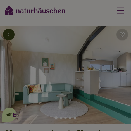
Dies ist ein
umweltschonendes
Naturhäuschen
Mehr erfahren