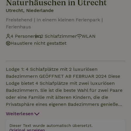
Naturhäuschen in Utrecht
Utrecht, Niederlande
Freistehend | In einem kleinen Ferienpark |
Ferienhaus
4 Personen
2 Schlafzimmer
WLAN
Haustiere nicht gestattet
Lodge 1: 4 Schlafplätze mit 2 luxuriösen
Badezimmern GEÖFFNET AB FEBRUAR 2024 Diese
Lodge bietet 4 Schlafplätze mit zwei luxuriösen
Badezimmern. Sie ist die beste Wahl für zwei Paare
oder eine Familie mit älteren Kindern, die die
Privatsphäre eines eigenen Badezimmers genießen
wollen. Die Lodge ist komplett möbliert und voll
Weiterlesen
ausgestattet. Sie bietet ein Wohnzimmer, eine
Küche, ein Hauptschlafzimmer mit einem Kingsize-
Dieser Text wurde automatisch übersetzt.
Original anzeigen.