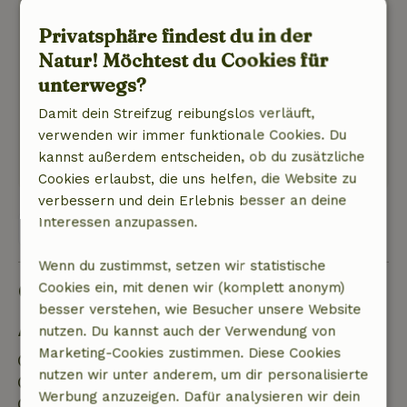
gemacht. Wir haben es sehr genossen!
Privatsphäre findest du in der
Natur, Ruhe & Freiraum: 5
/5
Was für eine schöne Hütte! Was für eine schöne
Natur! Möchtest du Cookies für
Aussicht! Was für eine tolle Lage! Was für tolle
unterwegs?
Aktivitäten in der Nähe. Wir haben uns köstlich
Damit dein Streifzug reibungslos verläuft,
amüsiert!
verwenden wir immer funktionale Cookies. Du
Dieser Text wurde automatisch übersetzt.
kannst außerdem entscheiden, ob du zusätzliche
Original anzeigen.
Cookies erlaubst, die uns helfen, die Website zu
verbessern und dein Erlebnis besser an deine
Interessen anzupassen.
Alle 4 Bewertungen anzeigen
Wenn du zustimmst, setzen wir statistische
Gut zu wissen
Cookies ein, mit denen wir (komplett anonym)
besser verstehen, wie Besucher unsere Website
Aufenthaltsdetails
nutzen. Du kannst auch der Verwendung von
Marketing-Cookies zustimmen. Diese Cookies
Anreise: 16:00- 23:00
nutzen wir unter anderem, um dir personalisierte
Abreise: 07:00- 10:00
Werbung anzuzeigen. Dafür analysieren wir dein
Kontaktloser Aufenthalt möglich