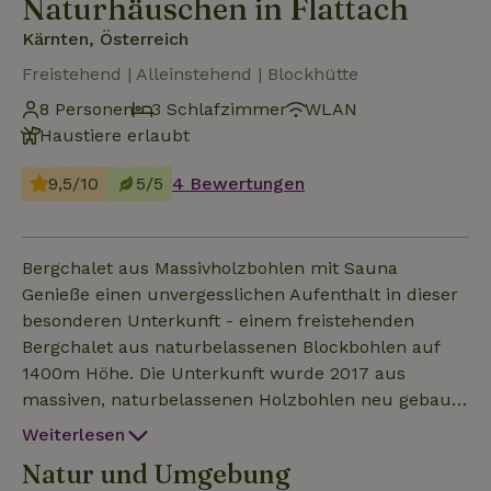
Naturhäuschen in Flattach
Kärnten, Österreich
Freistehend | Alleinstehend | Blockhütte
8 Personen
3 Schlafzimmer
WLAN
Haustiere erlaubt
9,5/10
5/5
4 Bewertungen
Bergchalet aus Massivholzbohlen mit Sauna
Genieße einen unvergesslichen Aufenthalt in dieser
besonderen Unterkunft - einem freistehenden
Bergchalet aus naturbelassenen Blockbohlen auf
1400m Höhe. Die Unterkunft wurde 2017 aus
massiven, naturbelassenen Holzbohlen neu gebaut.
Dabei wurde besonderes Augenmerk auf eine
Weiterlesen
ökologische und gesunde Bauweise gelegt. Das
Natur und Umgebung
Haus verfügt über ein EG sowie ein OG. Im EG