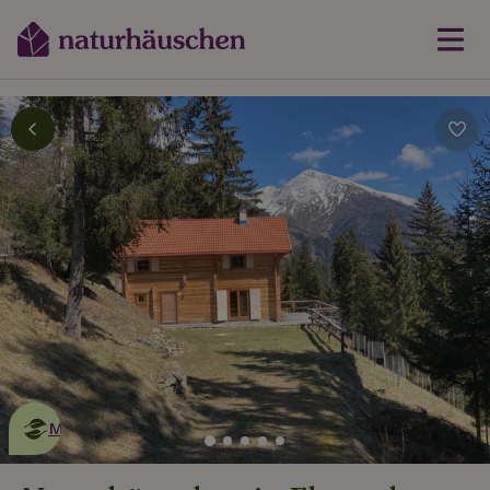
Dies ist ein
umweltschonendes
Naturhäuschen
Mehr erfahren