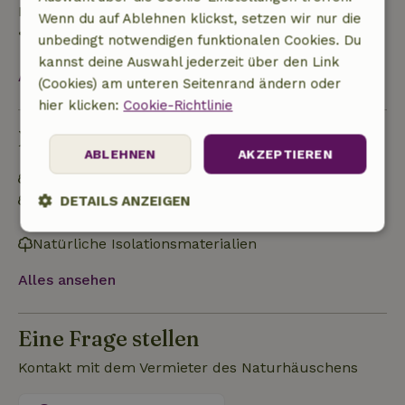
Rückerstattung
Wenn du auf Ablehnen klickst, setzen wir nur die
• Am Anreisetag oder später: keine Rückerstattung
unbedingt notwendigen funktionalen Cookies. Du
kannst deine Auswahl jederzeit über den Link
Alles ansehen
(Cookies) am unteren Seitenrand ändern oder
hier klicken:
Cookie-Richtlinie
Nachhaltigkeit
ABLEHNEN
AKZEPTIEREN
Energielabel: A
Netzunabhängig oder mit 100% erneuerbarer
DETAILS ANZEIGEN
Energie versorgt
Unbedingt
Performance
Targeting
Natürliche Isolationsmaterialien
erforderlich
Alles ansehen
Funktionalität
Unklassifizierte
Eine Frage stellen
Kontakt mit dem Vermieter des Naturhäuschens