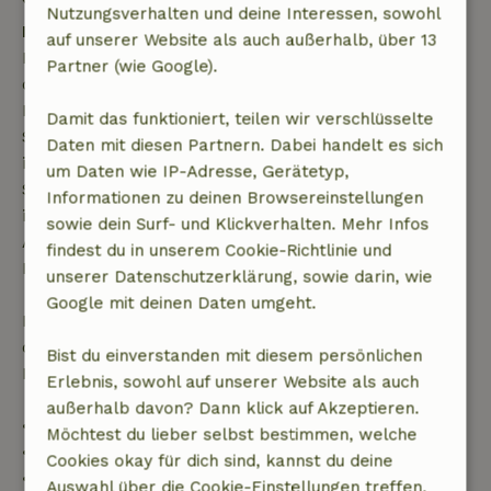
Nutzungsverhalten und deine Interessen, sowohl
Kostenlose Stornierung innerhalb von 7 Tagen
auf unserer Website als auch außerhalb, über 13
Kostenlose Stornierung innerhalb von 7 Tagen nach
Partner (wie Google).
deiner Buchungsbestätigung, sofern die
Buchungsanfrage mehr als 28 Tage vor dem
Damit das funktioniert, teilen wir verschlüsselte
Startdatum gestellt wurde. Bei Buchungen, die
Daten mit diesen Partnern. Dabei handelt es sich
innerhalb von 28 Tagen beginnen, gilt die kostenlose
um Daten wie IP-Adresse, Gerätetyp,
Stornierung innerhalb von 24 Stunden. Wenn du
Informationen zu deinen Browsereinstellungen
innerhalb der angegebenen Frist stornierst, hast du
sowie dein Surf- und Klickverhalten. Mehr Infos
Anspruch auf eine vollständige Rückerstattung des
findest du in unserem Cookie-Richtlinie und
Buchungsbetrags.
unserer Datenschutzerklärung, sowie darin, wie
Google mit deinen Daten umgeht.
Danach erhältst du eine teilweise Rückerstattung
der Reisekosten und eine 100-prozentige
Bist du einverstanden mit diesem persönlichen
Rückerstattung der Anzahlung:
Erlebnis, sowohl auf unserer Website als auch
außerhalb davon? Dann klick auf Akzeptieren.
• Bis zu 42 Tage vor Anreise: 70 % Rückerstattung
Möchtest du lieber selbst bestimmen, welche
• 42–28 Tage vor Anreise: 40 % Rückerstattung
Cookies okay für dich sind, kannst du deine
• 28 Tage bis einschließlich des Anreisetags: 10 %
Auswahl über die Cookie-Einstellungen treffen.