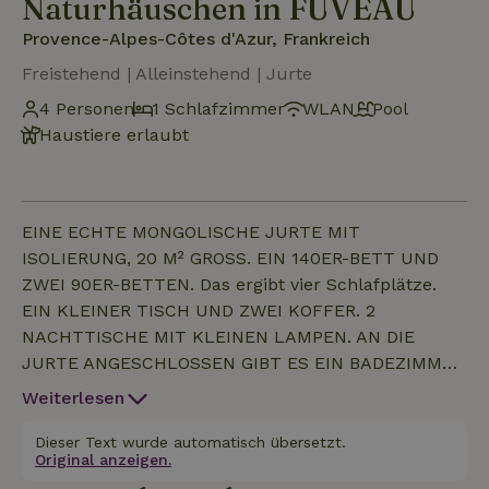
Naturhäuschen in FUVEAU
Provence-Alpes-Côtes d'Azur, Frankreich
Freistehend | Alleinstehend | Jurte
4 Personen
1 Schlafzimmer
WLAN
Pool
Haustiere erlaubt
EINE ECHTE MONGOLISCHE JURTE MIT
ISOLIERUNG, 20 M² GROSS. EIN 140ER-BETT UND
ZWEI 90ER-BETTEN. Das ergibt vier Schlafplätze.
EIN KLEINER TISCH UND ZWEI KOFFER. 2
NACHTTISCHE MIT KLEINEN LAMPEN. AN DIE
JURTE ANGESCHLOSSEN GIBT ES EIN BADEZIMMER
MIT WARMWASSER UND EINE AUSGESTATTETE
Weiterlesen
KÜCHE MIT KÜHLSCHRANK, HERD, GESCHIRR UND
SPÜLBECKEN. ICH STELLE BETTWÄSCHE,
Dieser Text wurde automatisch übersetzt.
Original anzeigen.
HANDTÜCHER UND KÜCHENTÜCHER ZUR