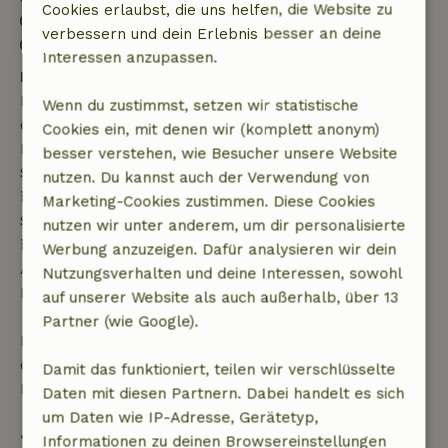
Cookies erlaubst, die uns helfen, die Website zu
Kontaktloser Aufenthalt möglich
verbessern und dein Erlebnis besser an deine
Feuerwerksfreies Umfeld
Interessen anzupassen.
Kostenlose Stornierung innerhalb von 7 Tagen
Kostenlose Stornierung innerhalb von 7 Tagen nach
Wenn du zustimmst, setzen wir statistische
deiner Buchungsbestätigung, sofern die
Cookies ein, mit denen wir (komplett anonym)
Buchungsanfrage mehr als 28 Tage vor dem
besser verstehen, wie Besucher unsere Website
Startdatum gestellt wurde. Bei Buchungen, die
nutzen. Du kannst auch der Verwendung von
innerhalb von 28 Tagen beginnen, gilt die kostenlose
Marketing-Cookies zustimmen. Diese Cookies
Stornierung innerhalb von 24 Stunden. Wenn du
nutzen wir unter anderem, um dir personalisierte
innerhalb der angegebenen Frist stornierst, hast du
Werbung anzuzeigen. Dafür analysieren wir dein
Anspruch auf eine vollständige Rückerstattung des
Nutzungsverhalten und deine Interessen, sowohl
Buchungsbetrags.
auf unserer Website als auch außerhalb, über 13
Partner (wie Google).
Danach erhältst du eine teilweise Rückerstattung
der Reisekosten und eine 100-prozentige
Damit das funktioniert, teilen wir verschlüsselte
Rückerstattung der Anzahlung:
Daten mit diesen Partnern. Dabei handelt es sich
um Daten wie IP-Adresse, Gerätetyp,
• Bis zu 42 Tage vor Anreise: 70 % Rückerstattung
Informationen zu deinen Browsereinstellungen