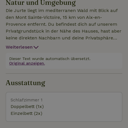
Natur und Umgebung
VERFÜGUNG. TROCKENTOILETTE. DU KANNST DEN
POOL, DIE PETANQUE-ANLAGE UND FAHRRÄDER
Die Jurte liegt im mediterranen Wald mit Blick auf
FÜR KLEINE AUSFLÜGE NUTZEN. Außerdem bist du
den Mont Sainte-Victoire, 15 km von Aix-en-
ganz in der Nähe von Einkaufsmöglichkeiten,
Provence entfernt. Du befindest dich auf unserem
Geschäften und öffentlichen Verkehrsmitteln.
Privatgrundstück in der Nähe des Hauses, hast aber
Schaukel und Trampolin für die Kinder.
keine direkten Nachbarn und deine Privatsphäre
wird respektiert.
Weiterlesen
Dieser Text wurde automatisch übersetzt.
Original anzeigen.
Ausstattung
Schlafzimmer 1
Doppelbett (1x)
Einzelbett (2x)