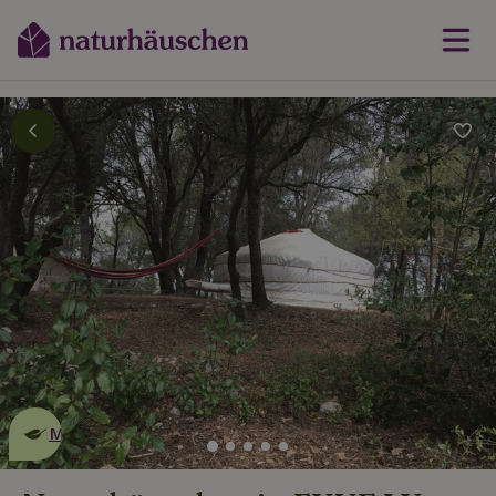
Dies ist ein
umweltschonendes
Naturhäuschen
Mehr erfahren