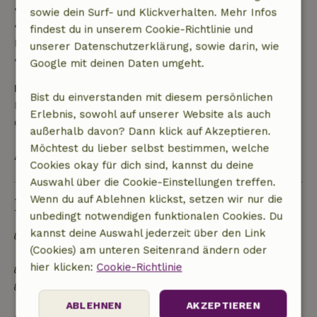
• 42–28 Tage vor Anreise: 40 % Rückerstattung
sowie dein Surf- und Klickverhalten. Mehr Infos
• 28 Tage bis einschließlich des Anreisetags: 10 %
findest du in unserem Cookie-Richtlinie und
Rückerstattung
unserer Datenschutzerklärung, sowie darin, wie
• Am Anreisetag oder später: keine Rückerstattung
Google mit deinen Daten umgeht.
Kaution
Bist du einverstanden mit diesem persönlichen
Es gilt eine Kaution von 45,00 €. Sie wird dir nach
Erlebnis, sowohl auf unserer Website als auch
dem Check-out zurückerstattet.
außerhalb davon? Dann klick auf Akzeptieren.
Möchtest du lieber selbst bestimmen, welche
Alles ansehen
Cookies okay für dich sind, kannst du deine
Auswahl über die Cookie-Einstellungen treffen.
Wenn du auf Ablehnen klickst, setzen wir nur die
Nachhaltigkeit
unbedingt notwendigen funktionalen Cookies. Du
kannst deine Auswahl jederzeit über den Link
Netzunabhängig oder mit 100% erneuerbarer
(Cookies) am unteren Seitenrand ändern oder
Energie versorgt
hier klicken:
Cookie-Richtlinie
Natürliche Isolationsmaterialien
Gebaut mit natürlichen Baumaterialien
ABLEHNEN
AKZEPTIEREN
Alles ansehen