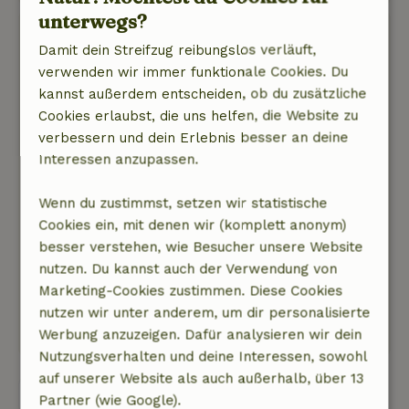
unterwegs?
Wilma
Damit dein Streifzug reibungslos verläuft,
26. Juni 2026
verwenden wir immer funktionale Cookies. Du
Allgemeine Bewertung: 10
/10
kannst außerdem entscheiden, ob du zusätzliche
Das Häuschen war groß, sauber, gemütlich
Cookies erlaubst, die uns helfen, die Website zu
eingerichtet und super gut ausgestattet.
verbessern und dein Erlebnis besser an deine
Auch der Garten war sehr großzügig und hatte
Interessen anzupassen.
eine gemütliche Sitzecke.
Natur, Ruhe & Freiraum: 5
/5
Wenn du zustimmst, setzen wir statistische
Eine herrlich ruhige Umgebung mit vielen
Cookies ein, mit denen wir (komplett anonym)
kleinen Tieren rund um das Häuschen. Trotz
besser verstehen, wie Besucher unsere Website
der Hitze haben wir einen Tag lang in der
nutzen. Du kannst auch der Verwendung von
Umgebung Rad gefahren, was einfach toll war
Marketing-Cookies zustimmen. Diese Cookies
Dieser Text wurde automatisch übersetzt.
nutzen wir unter anderem, um dir personalisierte
Original anzeigen.
Werbung anzuzeigen. Dafür analysieren wir dein
Nutzungsverhalten und deine Interessen, sowohl
auf unserer Website als auch außerhalb, über 13
Alle 103 Bewertungen anzeigen
Partner (wie Google).