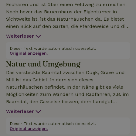
Escharen und ist über einen Feldweg zu erreichen.
Noch bevor das Bauernhaus der Eigentümer in
Sichtweite ist, ist das Naturhäuschen da. Es bietet
einen Blick auf den Garten, die Pferdeweide und die
Obstbäume. Das ganze Jahr über ist es möglich,
Weiterlesen
draußen auf der überdachten Terrasse oder im
eingezäunten Garten zu sitzen. Du kannst die Tiere,
Dieser Text wurde automatisch übersetzt.
Original anzeigen.
die wir freilaufend halten und die man im nahe
Natur und Umgebung
gelegenen Naturschutzgebiet beobachten kann, wie
Rehe, Vögel, Dachse und Füchse, in vollen Zügen
Das versteckte Raamtal zwischen Cuijk, Grave und
genießen. Aber vor allem die Stille wird dich
Mill ist das Gebiet, in dem sich dieses
beeindrucken. Das Cottage hat eine voll
Naturhäuschen befindet. In der Nähe gibt es viele
ausgestattete Küche und ein Wohnzimmer mit
Möglichkeiten zum Wandern und Radfahren, z.B. im
Holzofen. Es gibt ein Badezimmer mit begehbarer
Raamdal, den Gasselse bossen, dem Landgut
Dusche und eine separate Toilette. Im Obergeschoss
Tongelaar mit seinem Schloss und dem
Weiterlesen
befinden sich 2 Schlafzimmer mit luxuriösen
Naturschutzgebiet Keent. Schwimmen und
Doppelbetten. Im Garten gibt es einen Whirlpool. Im
Wassersport ist in den Kraaienbergse plassen, im
Dieser Text wurde automatisch übersetzt.
Schuppen stehen Mülltonnen und Hängematte,
Original anzeigen.
Naturreservat de Kuilen und im Erholungsgebiet
Gartenstühle, Grill usw. bereit, um deinen