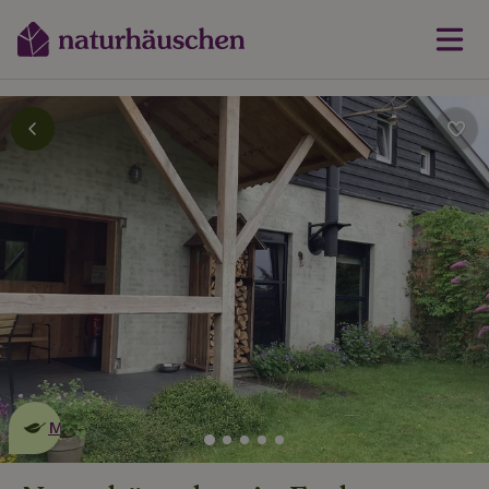
Dies ist ein
umweltschonendes
Naturhäuschen
Mehr erfahren