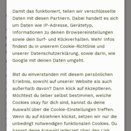
Damit das funktioniert, teilen wir verschlüsselte
Gut zu wissen
Daten mit diesen Partnern. Dabei handelt es sich
um Daten wie IP-Adresse, Gerätetyp,
Aufenthaltsdetails
Informationen zu deinen Browsereinstellungen
Anreise: 15:00- 22:00
sowie dein Surf- und Klickverhalten. Mehr Infos
Abreise: 07:00- 11:00
findest du in unserem Cookie-Richtlinie und
Kontaktloser Aufenthalt möglich
unserer Datenschutzerklärung, sowie darin, wie
Google mit deinen Daten umgeht.
Kostenlose Stornierung innerhalb von 7 Tagen
Kostenlose Stornierung innerhalb von 7 Tagen nach
Bist du einverstanden mit diesem persönlichen
deiner Buchungsbestätigung, sofern die
Erlebnis, sowohl auf unserer Website als auch
Buchungsanfrage mehr als 28 Tage vor dem
außerhalb davon? Dann klick auf Akzeptieren.
Startdatum gestellt wurde. Bei Buchungen, die
Möchtest du lieber selbst bestimmen, welche
innerhalb von 28 Tagen beginnen, gilt die kostenlose
Cookies okay für dich sind, kannst du deine
Stornierung innerhalb von 24 Stunden. Wenn du
Auswahl über die Cookie-Einstellungen treffen.
innerhalb der angegebenen Frist stornierst, hast du
Wenn du auf Ablehnen klickst, setzen wir nur die
Anspruch auf eine vollständige Rückerstattung des
unbedingt notwendigen funktionalen Cookies. Du
Buchungsbetrags.
kannst deine Auswahl jederzeit über den Link