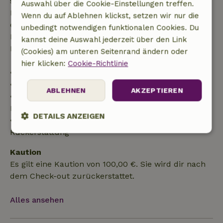
stornierst, hast du Anspruch auf eine vollständige
Auswahl über die Cookie-Einstellungen treffen.
Rückerstattung des Buchungsbetrags. Danach
Wenn du auf Ablehnen klickst, setzen wir nur die
erhältst du eine teilweise Rückerstattung der
unbedingt notwendigen funktionalen Cookies. Du
Reisekosten und eine 100-prozentige
kannst deine Auswahl jederzeit über den Link
Rückerstattung der Anzahlung:
(Cookies) am unteren Seitenrand ändern oder
hier klicken:
Cookie-Richtlinie
• bis zu 42 Tage vor Anreise: 70 % Rückerstattung
• 42–28 Tage vor Anreise: 40 % Rückerstattung
ABLEHNEN
AKZEPTIEREN
• ab 28 Tage bis zum Tag der Anreise: 10 %
Rückerstattung
DETAILS ANZEIGEN
• am Tag der Anreise oder später: keine
Rückerstattung
Unbedingt
Performance
Targeting
erforderlich
Kaution
Es gilt eine Kaution von 100,00 €. Sie wird dir nach
dem Check-out zurückerstattet.
Funktionalität
Unklassifizierte
Alles ansehen