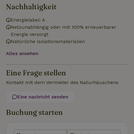
Nachhaltigkeit
Unbedingt erforderlich
Performance
Targeting
Energielabel: A
Netzunabhängig oder mit 100% erneuerbarer
Funktionalität
Unklassifizierte
Energie versorgt
Unbedingt erforderliche Cookies ermöglichen wesentliche
Natürliche Isolationsmaterialien
Kernfunktionen der Website wie die Benutzeranmeldung und
die Kontoverwaltung. Ohne die unbedingt erforderlichen
Cookies kann die Website nicht ordnungsgemäß verwendet
Alles ansehen
werden.
Name
Anbieter
/
Domäne
Ablaufdatum
Besch
Eine Frage stellen
CookieScriptConsent
CookieScript
4 Wochen 2
Diese
.naturhaeuschen.de
Tage
Cooki
Kontakt mit dem Vermieter des Naturhäuschens
Diens
Einwil
für B
speic
Eine nachricht senden
Banne
Scrip
ordnu
Buchung starten
funkti