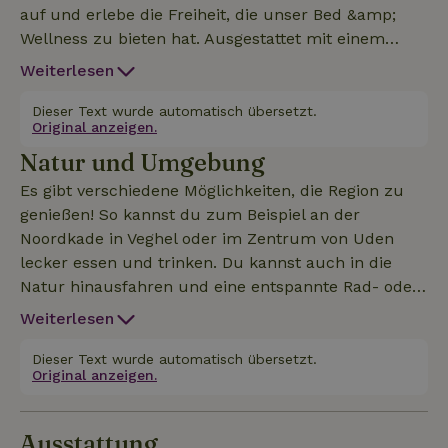
auf und erlebe die Freiheit, die unser Bed &amp;
Wellness zu bieten hat. Ausgestattet mit einem
elektrischen Whirlpool, einer holzbefeuerten Sauna,
Weiterlesen
einem eigenen Privatstrand und einer luxuriösen Einri
Dieser Text wurde automatisch übersetzt.
Original anzeigen.
Natur und Umgebung
Es gibt verschiedene Möglichkeiten, die Region zu
genießen! So kannst du zum Beispiel an der
Noordkade in Veghel oder im Zentrum von Uden
lecker essen und trinken. Du kannst auch in die
Natur hinausfahren und eine entspannte Rad- oder
Wandertour machen. Das nahegelegene
Weiterlesen
Naturschutzgebiet De Maashorst 5 Minuten von der
A 50 entfernt
Dieser Text wurde automatisch übersetzt.
Original anzeigen.
Ausstattung