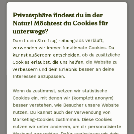
11. Juli 2026
Privatsphäre findest du in der
Allgemeine Bewertung: 10
/10
Natur! Möchtest du Cookies für
Ein Paradies!
unterwegs?
Natur, Ruhe & Freiraum: 5
/5
Wunderschönes Häuschen, fantastische Lage,
Damit dein Streifzug reibungslos verläuft,
perfekte Gastfreundschaft. Ein Paradies!
verwenden wir immer funktionale Cookies. Du
Dieser Text wurde automatisch übersetzt.
kannst außerdem entscheiden, ob du zusätzliche
Original anzeigen.
Cookies erlaubst, die uns helfen, die Website zu
verbessern und dein Erlebnis besser an deine
Marijke
Interessen anzupassen.
5. Mai 2026
Wenn du zustimmst, setzen wir statistische
Allgemeine Bewertung: 10
/10
Cookies ein, mit denen wir (komplett anonym)
Enorm genossen. Alles total sauber und
besser verstehen, wie Besucher unsere Website
gestimmt und was für ein schönes Spa!
nutzen. Du kannst auch der Verwendung von
Natur, Ruhe & Freiraum: 5
/5
Marketing-Cookies zustimmen. Diese Cookies
Die Umgebung war so schön, dass wir kaum
nutzen wir unter anderem, um dir personalisierte
eine weitere Umgebung brauchten ;)
Werbung anzuzeigen. Dafür analysieren wir dein