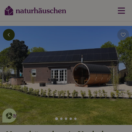
Dies ist ein
umweltschonendes
Naturhäuschen
Mehr erfahren