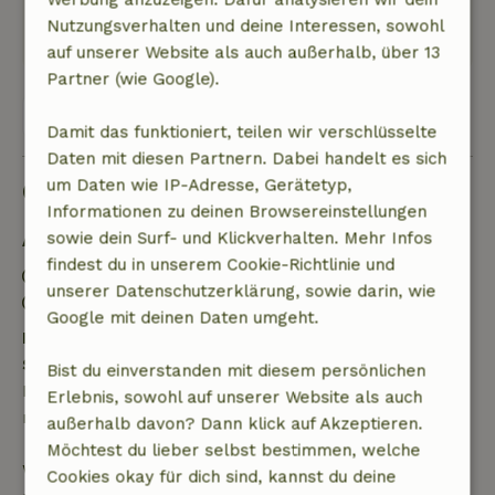
Dieser Text wurde automatisch übersetzt.
Nutzungsverhalten und deine Interessen, sowohl
Original anzeigen.
auf unserer Website als auch außerhalb, über 13
Partner (wie Google).
Alle 31 Bewertungen anzeigen
Damit das funktioniert, teilen wir verschlüsselte
Daten mit diesen Partnern. Dabei handelt es sich
um Daten wie IP-Adresse, Gerätetyp,
Gut zu wissen
Informationen zu deinen Browsereinstellungen
sowie dein Surf- und Klickverhalten. Mehr Infos
Aufenthaltsdetails
findest du in unserem Cookie-Richtlinie und
Anreise: 15:00- 22:00
unserer Datenschutzerklärung, sowie darin, wie
Abreise: 07:00- 10:30
Google mit deinen Daten umgeht.
Kostenlose Stornierung innerhalb von 24
Stunden
Bist du einverstanden mit diesem persönlichen
Kostenlose Stornierung innerhalb von 24 Stunden
Erlebnis, sowohl auf unserer Website als auch
nach deiner Buchungsbestätigung.
außerhalb davon? Dann klick auf Akzeptieren.
Möchtest du lieber selbst bestimmen, welche
Wenn du innerhalb der angegebenen Frist
Cookies okay für dich sind, kannst du deine