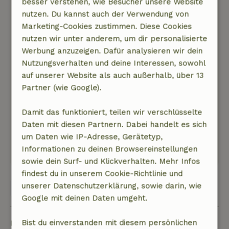
besser verstehen, wie Besucher unsere Website
Ich habe eine Woche Erholung und Wandern
nutzen. Du kannst auch der Verwendung von
mit meiner Familie sehr genossen und war in
Marketing-Cookies zustimmen. Diese Cookies
der Gegend im Zoo und beim Essen
nutzen wir unter anderem, um dir personalisierte
Natur, Ruhe & Freiraum: 5
/5
Werbung anzuzeigen. Dafür analysieren wir dein
Wunderbar im Waldgarten, um die Vögel zu
Nutzungsverhalten und deine Interessen, sowohl
genießen, ruhige Nachbarn, obwohl einige
auf unserer Website als auch außerhalb, über 13
Bauarbeiten Cottage hat eine angenehme
Partner (wie Google).
Atmosphäre und gutes Inventar, so dass wir uns
schnell zu Hause fühlten Schön, dass der Hund
Damit das funktioniert, teilen wir verschlüsselte
im Garten und im nahegelegenen
Daten mit diesen Partnern. Dabei handelt es sich
Freilaufbereich frei laufen konnte
um Daten wie IP-Adresse, Gerätetyp,
Dieser Text wurde automatisch übersetzt.
Informationen zu deinen Browsereinstellungen
Original anzeigen.
sowie dein Surf- und Klickverhalten. Mehr Infos
findest du in unserem Cookie-Richtlinie und
unserer Datenschutzerklärung, sowie darin, wie
Alle 20 Bewertungen anzeigen
Google mit deinen Daten umgeht.
Gut zu wissen
Bist du einverstanden mit diesem persönlichen