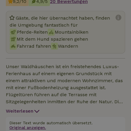
9,2/10
4,9/5
20 Bewertungen
Gäste, die hier übernachtet haben, finden
die Umgebung fantastisch für
Pferde-Reiten
Mountainbiken
Mit dem Hund spazieren gehen
Fahrrad fahren
Wandern
Unser Waldhäuschen ist ein freistehendes Luxus-
Ferienhaus auf einem eigenen Grundstück mit
einem attraktiven und modernen Wohnzimmer, das
mit einer Fußbodenheizung ausgestattet ist.
Flügeltüren führen auf die Terrasse mit
Sitzgelegenheiten inmitten der Ruhe der Natur. Die
offene Küche ist mit verschiedenen Einbaugeräten
Weiterlesen
ausgestattet, darunter ein Geschirrspüler, ein Kühl-
und Gefrierschrank, ein Gasherd und eine
Dieser Text wurde automatisch übersetzt.
Original anzeigen.
Kombimikrowelle. Die komplette Küche ist einer