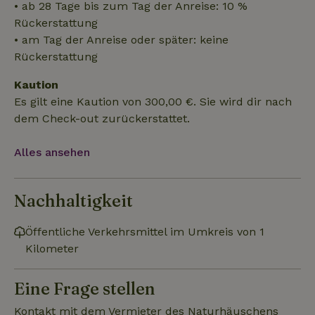
• ab 28 Tage bis zum Tag der Anreise: 10 %
Funktionalität
Unklassifizierte
Rückerstattung
• am Tag der Anreise oder später: keine
Rückerstattung
Kaution
Es gilt eine Kaution von 300,00 €. Sie wird dir nach
Unbedingt erforderlich
Performance
Targeting
dem Check-out zurückerstattet.
Funktionalität
Unklassifizierte
Alles ansehen
Unbedingt erforderliche Cookies ermöglichen wesentliche
Kernfunktionen der Website wie die Benutzeranmeldung und
die Kontoverwaltung. Ohne die unbedingt erforderlichen
Cookies kann die Website nicht ordnungsgemäß verwendet
Nachhaltigkeit
werden.
Name
Anbieter
/
Domäne
Ablaufdatum
Besch
Öffentliche Verkehrsmittel im Umkreis von 1
CookieScriptConsent
CookieScript
4 Wochen 2
Diese
Kilometer
.naturhaeuschen.de
Tage
Cooki
Diens
Einwil
Eine Frage stellen
für B
speic
Banne
Kontakt mit dem Vermieter des Naturhäuschens
Scrip