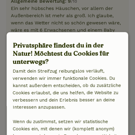
Allgemeine Bewertung: 9
/10
Ein sehr hübsches Häuschen, vor allem der
Außenbereich ist mehr als groß. Ich glaube,
wenn das Wetter nicht so schön gewesen wäre,
wäre es mit 6 Erwachsenen und einem Baby
ziemlich eng geworden, aber dank des
Privatsphäre findest du in der
Außenbereichs war es herrlich, hier zu
verweilen.
Natur! Möchtest du Cookies für
Natur, Ruhe & Freiraum: 5
/5
unterwegs?
Obwohl wir nur drei Tage dort waren, kam es
Damit dein Streifzug reibungslos verläuft,
uns dank der Ruhe und Weite trotzdem wie ein
verwenden wir immer funktionale Cookies. Du
richtiger Urlaub vor – einfach herrlich.
kannst außerdem entscheiden, ob du zusätzliche
Dieser Text wurde automatisch übersetzt.
Cookies erlaubst, die uns helfen, die Website zu
Original anzeigen.
verbessern und dein Erlebnis besser an deine
Interessen anzupassen.
Marjolein
23. Februar 2026
Wenn du zustimmst, setzen wir statistische
Cookies ein, mit denen wir (komplett anonym)
Allgemeine Bewertung: 8
/10