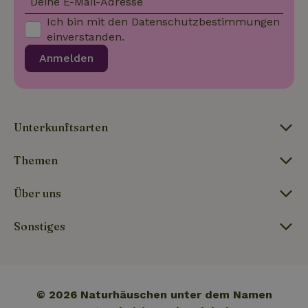
Deine E-Mail-Adresse
Cookies
unterstützt.
Ich bin mit den
Datenschutzbestimmungen
einverstanden.
_nhft_term-search
www.naturhaeuschen.de
Sess
Anmelden
_nhftconstraint_privacy-
www.naturhaeuschen.de
Sess
Unterkunftsarten
policy
Themen
_nhft_translations
www.naturhaeuschen.de
Sess
Über uns
Sonstiges
_nhftconstraint_user-
www.naturhaeuschen.de
Sess
create-account
© 2026 Naturhäuschen unter dem Namen