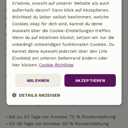
Erlebnis, sowohl auf unserer Website als auch
Aufenthaltsdetails
außerhalb davon? Dann klick auf Akzeptieren.
Möchtest du lieber selbst bestimmen, welche
Anreise: 15:00- 19:00
Cookies okay für dich sind, kannst du deine
Abreise: 09:00- 11:00
Auswahl über die Cookie-Einstellungen treffen.
Kostenlose Stornierung innerhalb von 24
Wenn du auf Ablehnen klickst, setzen wir nur die
Stunden
unbedingt notwendigen funktionalen Cookies. Du
Kostenlose Stornierung innerhalb von 24 Stunden
kannst deine Auswahl jederzeit über den Link
nach deiner Buchungsbestätigung.
(Cookies) am unteren Seitenrand ändern oder
hier klicken:
Cookie-Richtlinie
Wenn du innerhalb der angegebenen Frist
stornierst, hast du Anspruch auf eine vollständige
ABLEHNEN
AKZEPTIEREN
Rückerstattung des Buchungsbetrags. Danach
erhältst du eine teilweise Rückerstattung der
DETAILS ANZEIGEN
Reisekosten und eine 100-prozentige
Rückerstattung der Anzahlung:
Unbedingt
Performance
Targeting
erforderlich
• bis zu 42 Tage vor Anreise: 70 % Rückerstattung
• 42–28 Tage vor Anreise: 40 % Rückerstattung