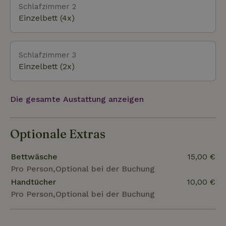
gastronomische Einrichtungen. Vororte wie Utrecht
Schlafzimmer 2
und Amersfoort oder die kleinen Dörfer dazwischen
Einzelbett (4x)
sind mit dem Fahrrad oder dem Auto gut zu
erreichen. Viel Kultur zum Schnuppern und
Stöbern in den Geschäften.
Schlafzimmer 3
Einzelbett (2x)
Die gesamte Austattung anzeigen
Optionale Extras
Bettwäsche
15,00 €
Pro Person,Optional bei der Buchung
Handtücher
10,00 €
Pro Person,Optional bei der Buchung