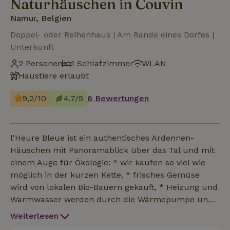
Naturhäuschen in Couvin
Namur, Belgien
Doppel- oder Reihenhaus | Am Rande eines Dorfes |
Unterkunft
2 Personen
1 Schlafzimmer
WLAN
Haustiere erlaubt
9,2/10
4,7/5
6 Bewertungen
l'Heure Bleue ist ein authentisches Ardennen-
Häuschen mit Panoramablick über das Tal und mit
einem Auge für Ökologie: * wir kaufen so viel wie
möglich in der kurzen Kette, * frisches Gemüse
wird von lokalen Bio-Bauern gekauft, * Heizung und
Warmwasser werden durch die Wärmepumpe und
den Solarboiler erzeugt, * Sonnenkollektoren liefern
Weiterlesen
Strom, * Abwasser wird in unserer eigenen