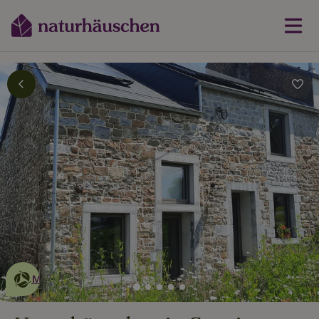
Dies ist ein
umweltschonendes
Naturhäuschen
Mehr erfahren