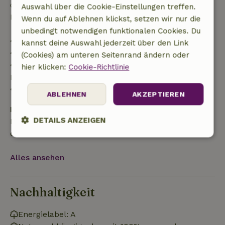
der Reisekosten und eine 100-prozentige
Auswahl über die Cookie-Einstellungen treffen.
Rückerstattung der Anzahlung:
Wenn du auf Ablehnen klickst, setzen wir nur die
unbedingt notwendigen funktionalen Cookies. Du
• Bis zu 42 Tage vor Anreise: 70 % Rückerstattung
kannst deine Auswahl jederzeit über den Link
• 42–28 Tage vor Anreise: 40 % Rückerstattung
(Cookies) am unteren Seitenrand ändern oder
• 28 Tage bis einschließlich des Anreisetags: 10 %
hier klicken:
Cookie-Richtlinie
Rückerstattung
• Am Anreisetag oder später: keine Rückerstattung
ABLEHNEN
AKZEPTIEREN
Kaution
DETAILS ANZEIGEN
Es gilt eine Kaution von 150,00 €. Sie wird dir nach
dem Check-out zurückerstattet.
Unbedingt
Performance
Targeting
erforderlich
Alles ansehen
Funktionalität
Unklassifizierte
Nachhaltigkeit
Energielabel: A