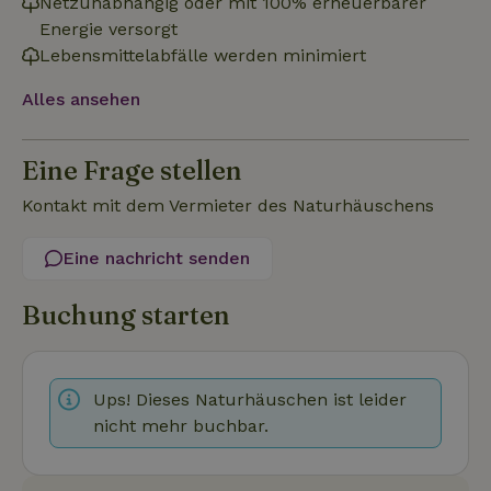
Netzunabhängig oder mit 100% erneuerbarer
Energie versorgt
Lebensmittelabfälle werden minimiert
Unbedingt erforderlich
Performance
Targeting
Alles ansehen
Funktionalität
Unklassifizierte
Unbedingt erforderliche Cookies ermöglichen wesentliche
Eine Frage stellen
Kernfunktionen der Website wie die Benutzeranmeldung und
die Kontoverwaltung. Ohne die unbedingt erforderlichen
Cookies kann die Website nicht ordnungsgemäß verwendet
Kontakt mit dem Vermieter des Naturhäuschens
werden.
Name
Anbieter
/
Domäne
Ablaufdatum
Besch
Eine nachricht senden
CookieScriptConsent
CookieScript
4 Wochen 2
Diese
.naturhaeuschen.de
Tage
Cooki
Buchung starten
Diens
Einwil
für B
speic
Banne
Scrip
Ups! Dieses Naturhäuschen ist leider
ordnu
funkti
nicht mehr buchbar.