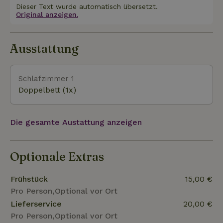
Wasseraufbereitungsanlage gereinigt, * Bio-
Dieser Text wurde automatisch übersetzt.
Original anzeigen.
Pflegeprodukte werden zur Verfügung gestellt, *
eine Vielzahl von Blumen und Gemüse wächst im
Gemüsegarten und die Hühner liefern frische Eier.
Ausstattung
Kurzum, ein Aufenthalt bei l'Heure Bleue ist ein
wunderbarer Aufenthalt im Gleichgewicht mit der
Natur. Rauchen ist im Ferienhaus und im Vor- und
Schlafzimmer 1
Hintergarten nicht erlaubt. Große und mittelgroße
Doppelbett (1x)
Hunde sind herzlich willkommen. Kleine Hunde
sind nur erlaubt, wenn sie gut sozialisiert sind und
Die gesamte Austattung anzeigen
keine Lärmbelästigung verursachen.
Optionale Extras
Frühstück
15,00 €
Pro Person,Optional vor Ort
Lieferservice
20,00 €
Pro Person,Optional vor Ort