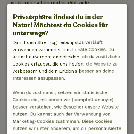
ist wunderschön und es gibt viele
Wandermöglichkeiten in der Umgebung. Ellen
Privatsphäre findest du in der
ist eine großartige Gastgeberin, warm und
Natur! Möchtest du Cookies für
freundlich, wir fühlten uns willkommen und
wie zu Hause. Wir haben die Bohnen und
unterwegs?
Kräuter aus dem Garten und die Eier von den
Damit dein Streifzug reibungslos verläuft,
Hühnern genossen. Ihre Hunde Téo und Berta
verwenden wir immer funktionale Cookies. Du
sind zwei liebenswerte Schätzchen, die auch
kannst außerdem entscheiden, ob du zusätzliche
sehr gastfreundlich zu unseren vierbeinigen
Cookies erlaubst, die uns helfen, die Website zu
Freunden waren.
verbessern und dein Erlebnis besser an deine
Natur, Ruhe & Freiraum: 5
/5
Interessen anzupassen.
Ruhig, mit schönem Weitblick und einem
blühenden Gemüsegarten.
Wenn du zustimmst, setzen wir statistische
Dieser Text wurde automatisch übersetzt.
Cookies ein, mit denen wir (komplett anonym)
Original anzeigen.
besser verstehen, wie Besucher unsere Website
nutzen. Du kannst auch der Verwendung von
Marketing-Cookies zustimmen. Diese Cookies
Alle 6 Bewertungen anzeigen
nutzen wir unter anderem, um dir personalisierte