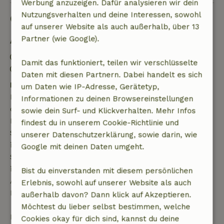
Werbung anzuzeigen. Dafür analysieren wir dein
Nutzungsverhalten und deine Interessen, sowohl
Gut zu wissen
auf unserer Website als auch außerhalb, über 13
Partner (wie Google).
Aufenthaltsdetails
Anreise: 17:00- 21:00
Damit das funktioniert, teilen wir verschlüsselte
Abreise: 08:00- 12:00
Daten mit diesen Partnern. Dabei handelt es sich
Kostenlose Stornierung innerhalb von 7 Tagen
um Daten wie IP-Adresse, Gerätetyp,
Kostenlose Stornierung innerhalb von 7 Tagen nach
Informationen zu deinen Browsereinstellungen
deiner Buchungsbestätigung, sofern die
sowie dein Surf- und Klickverhalten. Mehr Infos
Buchungsanfrage mehr als 28 Tage vor dem
findest du in unserem Cookie-Richtlinie und
Startdatum gestellt wurde. Bei Buchungen, die
unserer Datenschutzerklärung, sowie darin, wie
innerhalb von 28 Tagen beginnen, gilt die kostenlose
Google mit deinen Daten umgeht.
Stornierung innerhalb von 24 Stunden. Wenn du
innerhalb der angegebenen Frist stornierst, hast du
Bist du einverstanden mit diesem persönlichen
Anspruch auf eine vollständige Rückerstattung des
Erlebnis, sowohl auf unserer Website als auch
Buchungsbetrags.
außerhalb davon? Dann klick auf Akzeptieren.
Möchtest du lieber selbst bestimmen, welche
Danach erhältst du eine teilweise Rückerstattung
Cookies okay für dich sind, kannst du deine