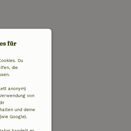
es für
Cookies. Du
lfen, die
ssen.
lett anonym)
 Verwendung von
dir
halten und deine
(wie Google).
Dabei handelt es