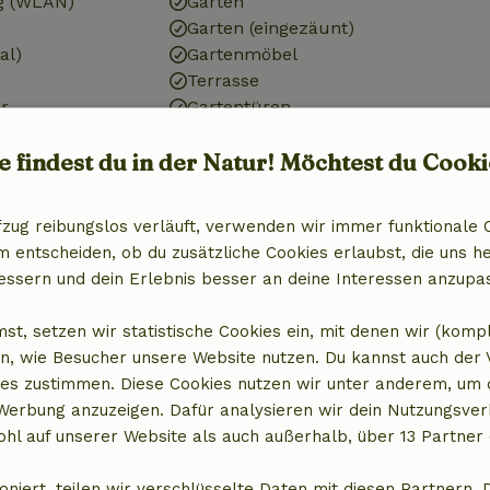
g (WLAN)
Garten
Garten (eingezäunt)
al)
Gartenmöbel
Terrasse
r
Gartentüren
Abstellkammer
e findest du in der Natur! Möchtest du Cooki
Küche
fzug reibungslos verläuft, verwenden wir immer funktionale 
Küche
entscheiden, ob du zusätzliche Cookies erlaubst, die uns he
)
Geschirrspülmaschine
essern und dein Erlebnis besser an deine Interessen anzupa
Kühlschrank mit Gefrierfach
Ofen
st, setzen wir statistische Cookies ein, mit denen wir (komp
Gas (/Herd)
n, wie Besucher unsere Website nutzen. Du kannst auch der
es zustimmen. Diese Cookies nutzen wir unter anderem, um 
 Werbung anzuzeigen. Dafür analysieren wir dein Nutzungsver
hl auf unserer Website als auch außerhalb, über 13 Partner 
oniert, teilen wir verschlüsselte Daten mit diesen Partnern. 