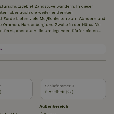
aturschutzgebiet Zandstuve wandern. In dieser
en, aber auch die weiter entfernten
d Eerde bieten viele Möglichkeiten zum Wandern und
wie Ommen, Hardenberg und Zwolle in der Nähe. Die
tfernt, aber auch die umliegenden Dörfer bieten
auch Vroomshoop haben ein Außenschwimmbad. Wenn
 Freizeitsee Het Lageveld in Wierden oder der
Lust auf einen aktiveren Tagesausflug hast, lohnt
n.
m Attractiepark Slagharen. Unsere jüngsten Gäste
s im Wald von Zandstuve nicht entgehen lassen.
gen...
2
Schlafzimmer 3
)
Einzelbett (2x)
Außenbereich