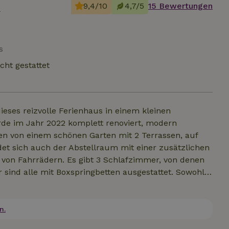
m
9,4/10
4,7/5
15 Bewertungen
s
cht gestattet
eses reizvolle Ferienhaus in einem kleinen
urde im Jahr 2022 komplett renoviert, modern
ben von einem schönen Garten mit 2 Terrassen, auf
et sich auch der Abstellraum mit einer zusätzlichen
 von Fahrrädern. Es gibt 3 Schlafzimmer, von denen
 sind alle mit Boxspringbetten ausgestattet. Sowohl
 ein Badezimmer, das mit einer Regendusche, einem
 Haus hat einen großen Parkplatz, der für 2 Autos
ttung, aber in der Umgebung gibt es viel zu sehen
n.
adetücher sind auf Anfrage erhältlich und bestehen