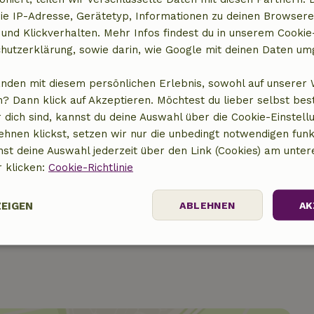
ie IP-Adresse, Gerätetyp, Informationen zu deinen Browsere
 und Klickverhalten. Mehr Infos findest du in unserem Cookie-
hutzerklärung, sowie darin, wie Google mit deinen Daten um
anden mit diesem persönlichen Erlebnis, sowohl auf unserer 
8,00 €
? Dann klick auf Akzeptieren. Möchtest du lieber selbst be
 dich sind, kannst du deine Auswahl über die Cookie-Einstell
5,00 €
ehnen klickst, setzen wir nur die unbedingt notwendigen funk
nst deine Auswahl jederzeit über den Link (Cookies) am unter
5,00 €
r klicken:
Cookie-Richtlinie
10,00 €
ZEIGEN
ABLEHNEN
AK
Performance
Targeting
Funktionalität