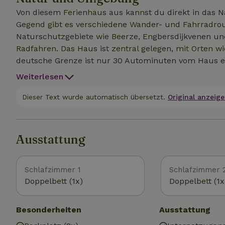
aus 4 Handtüchern pro Set.
Von diesem Ferienhaus aus kannst du direkt in das N
Gegend gibt es verschiedene Wander- und Fahrradrout
Naturschutzgebiete wie Beerze, Engbersdijkvenen un
Radfahren. Das Haus ist zentral gelegen, mit Orten 
deutsche Grenze ist nur 30 Autominuten vom Haus en
viele Möglichkeiten für alle. Sowohl Den Ham als 
Weiterlesen
du lieber in natürlichem Wasser schwimmst, sind der
Oldemeijer in Hardenberg gute Alternativen. Wenn du 
Dieser Text wurde automatisch übersetzt.
Original anzeige
sich ein Besuch im Avonturenpark Hellendoorn oder i
sollten sich einen Spaziergang durch den Kabouterbo
Kurzum, ein schöner Ort, um ein paar Tage zu verbrin
Ausstattung
Schlafzimmer 1
Schlafzimmer 
Doppelbett (1x)
Doppelbett (1x
Besonderheiten
Ausstattung