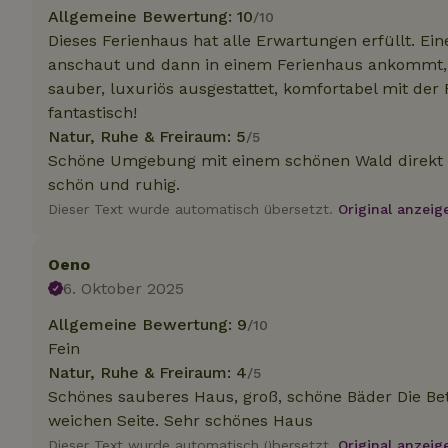
.na
Allgemeine Bewertung: 10
/10
_nhftconstraint_
Dieses Ferienhaus hat alle Erwartungen erfüllt. Ein
_ga_JRK1QL37RY
calendar
test_cookie
Go
anschaut und dann in einem Ferienhaus ankommt, 
.do
sauber, luxuriös ausgestattet, komfortabel mit d
_nhft_safety-depo
fantastisch!
Natur, Ruhe & Freiraum: 5
/5
Schöne Umgebung mit einem schönen Wald direkt am
_nhft_search-geo
schön und ruhig.
Dieser Text wurde automatisch übersetzt.
Original anzeig
_nhft_privacy-pol
Oeno
6. Oktober 2025
_nhft_user-creat
Allgemeine Bewertung: 9
/10
_nhft_term-searc
Fein
Natur, Ruhe & Freiraum: 4
/5
Schönes sauberes Haus, groß, schöne Bäder Die Be
_nhftconstraint_p
policy
weichen Seite. Sehr schönes Haus
Dieser Text wurde automatisch übersetzt.
Original anzeig