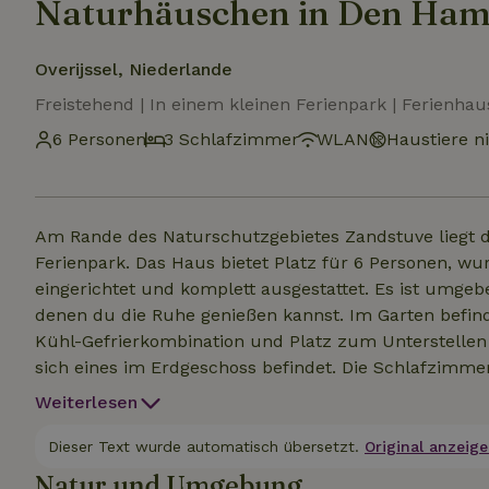
Naturhäuschen in Den Ha
Overijssel, Niederlande
Freistehend | In einem kleinen Ferienpark | Ferienhau
6 Personen
3 Schlafzimmer
WLAN
Haustiere ni
Am Rande des Naturschutzgebietes Zandstuve liegt di
Ferienpark. Das Haus bietet Platz für 6 Personen, w
eingerichtet und komplett ausgestattet. Es ist umge
denen du die Ruhe genießen kannst. Im Garten befind
Kühl-Gefrierkombination und Platz zum Unterstellen
sich eines im Erdgeschoss befindet. Die Schlafzimmer
im Erdgeschoss als auch im ersten Stock findest du
Weiterlesen
Waschbecken und einer Toilette ausgestattet ist. Das
geeignet ist. Auf dem Ferienpark gibt es keine Aussta
Dieser Text wurde automatisch übersetzt.
Original anzeige
und zu unternehmen. Bettwäsche ist obligatorisch. B
Natur und Umgebung