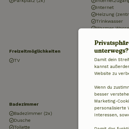
Parkplatz (2x)
Internetzugan
Internet
Heizung (zentr
Trinkwasser
Warmes Wasse
Elektrizität
Privatsphär
unterwegs?
Freizeitmöglichkeiten
Kinder
Damit dein Strei
TV
Kinderbett (1x)
kannst außerdem 
Kinderstuhl (1x
Website zu verb
Wenn du zustimm
besser verstehe
Marketing-Cooki
Badezimmer
personalisierte
Badezimmer (2x)
Interessen, sowo
Dusche
Toilette
Damit das funkti