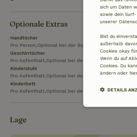
sich um Daten w
sowie dein Surf-
unserer Datensc
Optionale Extras
Bist du einverst
Handtücher
außerhalb davon
Pro Person,Optional bei der Buchung
Cookies okay für
Geschirrtücher
Wenn du auf Abl
Pro Aufenthalt,Optional bei der Buchung
Cookies. Du kan
Kinderstuhl
ändern oder hie
Pro Aufenthalt,Optional bei der Buchung
Kinderbett
DETAILS AN
Pro Aufenthalt,Optional bei der Buchung
Unbedingt
erforderlich
Lage