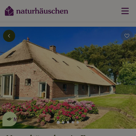
Dies ist ein
umweltschonendes
Naturhäuschen
Mehr erfahren