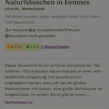
Naturhäuschen in Eemnes
Utrecht, Niederlande
Teil eines Hauses, keine weiteren Gäste | Auf einem
Hof | Bauernhof
4 Personen
2 Schlafzimmer
WLAN
Haustiere nicht gestattet
8,7/10
3,7/5
3 Bewertungen
Dieser Bauernhof ist ein schöner klimatisierter Teil
unseres 1703 erbauten Bauernhauses in einer sehr
ländlichen Umgebung mit wunderschön
angelegtem Garten. Das Loft hat ein großes
Wohnzimmer mit Kamin, eine große Wohnküche im
Erdgeschoss. Im ersten Stock gibt es einen
Treppenabsatz und 2 schöne Schlafzimmer mit
Weiterlesen
einem großen Badezimmer und einer Toilette. Das