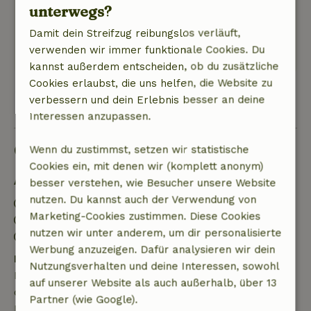
unterwegs?
7. August 2023
Damit dein Streifzug reibungslos verläuft,
Allgemeine Bewertung: 9
/10
verwenden wir immer funktionale Cookies. Du
Natur, Ruhe & Freiraum: 4
/5
kannst außerdem entscheiden, ob du zusätzliche
Cookies erlaubst, die uns helfen, die Website zu
verbessern und dein Erlebnis besser an deine
Alle 3 Bewertungen anzeigen
Interessen anzupassen.
Gut zu wissen
Wenn du zustimmst, setzen wir statistische
Cookies ein, mit denen wir (komplett anonym)
Aufenthaltsdetails
besser verstehen, wie Besucher unsere Website
nutzen. Du kannst auch der Verwendung von
Anreise: 15:00- 19:00
Marketing-Cookies zustimmen. Diese Cookies
Abreise: 10:00- 11:00
nutzen wir unter anderem, um dir personalisierte
Kontaktloser Aufenthalt möglich
Werbung anzuzeigen. Dafür analysieren wir dein
Kostenlose Stornierung innerhalb von 7 Tagen
Nutzungsverhalten und deine Interessen, sowohl
Kostenlose Stornierung innerhalb von 7 Tagen nach
auf unserer Website als auch außerhalb, über 13
deiner Buchungsbestätigung, sofern die
Partner (wie Google).
Buchungsanfrage mehr als 28 Tage vor dem