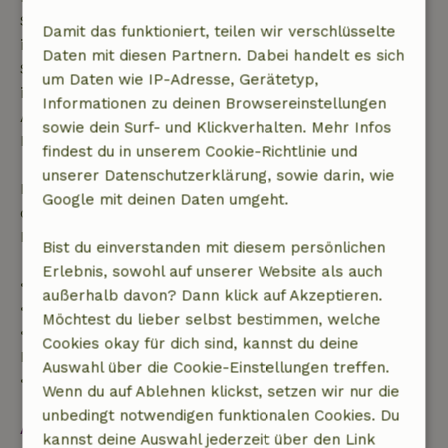
Startdatum gestellt wurde. Bei Buchungen, die
Damit das funktioniert, teilen wir verschlüsselte
innerhalb von 28 Tagen beginnen, gilt die kostenlose
Daten mit diesen Partnern. Dabei handelt es sich
Stornierung innerhalb von 24 Stunden. Wenn du
um Daten wie IP-Adresse, Gerätetyp,
innerhalb der angegebenen Frist stornierst, hast du
Informationen zu deinen Browsereinstellungen
Anspruch auf eine vollständige Rückerstattung des
sowie dein Surf- und Klickverhalten. Mehr Infos
Buchungsbetrags.
findest du in unserem Cookie-Richtlinie und
unserer Datenschutzerklärung, sowie darin, wie
Danach erhältst du eine teilweise Rückerstattung
Google mit deinen Daten umgeht.
der Reisekosten und eine 100-prozentige
Rückerstattung der Anzahlung:
Bist du einverstanden mit diesem persönlichen
Erlebnis, sowohl auf unserer Website als auch
• Bis zu 42 Tage vor Anreise: 70 % Rückerstattung
außerhalb davon? Dann klick auf Akzeptieren.
• 42–28 Tage vor Anreise: 40 % Rückerstattung
Möchtest du lieber selbst bestimmen, welche
• 28 Tage bis einschließlich des Anreisetags: 10 %
Cookies okay für dich sind, kannst du deine
Rückerstattung
Auswahl über die Cookie-Einstellungen treffen.
• Am Anreisetag oder später: keine Rückerstattung
Wenn du auf Ablehnen klickst, setzen wir nur die
unbedingt notwendigen funktionalen Cookies. Du
Alles ansehen
kannst deine Auswahl jederzeit über den Link