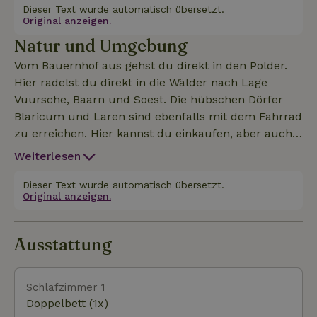
Farm Loft ist sehr luxuriös eingerichtet und strahlt
Dieser Text wurde automatisch übersetzt.
Original anzeigen.
Ruhe aus. Von der Wohnküche aus blickst du auf
Natur und Umgebung
den wunderschön angelegten Garten. Auf dem Hof
befindet sich eine Welpenkrippe. Das Haus befindet
Vom Bauernhof aus gehst du direkt in den Polder.
sich in Eemnes, nur 30 Minuten von Amsterdam
Hier radelst du direkt in die Wälder nach Lage
und Utrecht entfernt. Die Bushaltestelle ist weniger
Vuursche, Baarn und Soest. Die hübschen Dörfer
als 2 Minuten zu Fuß vom Loft entfernt und bringt
Blaricum und Laren sind ebenfalls mit dem Fahrrad
dich innerhalb einer Stunde nach Utrecht oder
zu erreichen. Hier kannst du einkaufen, aber auch
Amsterdam. Die Geschäfte im kleinen Dorfzentrum
die schönen Terrassen genießen. In Eemnes kannst
Weiterlesen
sind vom Loft aus zu Fuß zu erreichen. Hier findest
du mittags und abends essen gehen, aber auch in
du Geschäfte für deine täglichen Einkäufe. 7 Tage in
Blaricum und Laren gibt es viele Lokale, in denen
Dieser Text wurde automatisch übersetzt.
der Woche geöffnet.
Original anzeigen.
du es dir gut gehen lassen kannst. Wenn du den
Trubel bevorzugst, kannst du Hilversum,
Amsterdam oder Utrecht leicht erreichen.
Ausstattung
Schlafzimmer 1
Doppelbett (1x)