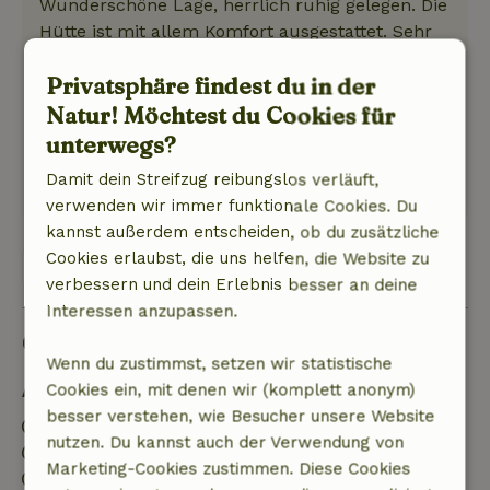
Wunderschöne Lage, herrlich ruhig gelegen. Die
Hütte ist mit allem Komfort ausgestattet. Sehr
zu empfehlen
Privatsphäre findest du in der
Natur, Ruhe & Freiraum: 5
/5
Es war ein schönes Haus, genau wie
Natur! Möchtest du Cookies für
beschrieben.
unterwegs?
Dieser Text wurde automatisch übersetzt.
Damit dein Streifzug reibungslos verläuft,
Original anzeigen.
verwenden wir immer funktionale Cookies. Du
kannst außerdem entscheiden, ob du zusätzliche
Cookies erlaubst, die uns helfen, die Website zu
Zeige 1 Bewertung
verbessern und dein Erlebnis besser an deine
Interessen anzupassen.
Gut zu wissen
Wenn du zustimmst, setzen wir statistische
Cookies ein, mit denen wir (komplett anonym)
Aufenthaltsdetails
besser verstehen, wie Besucher unsere Website
Anreise: 15:00- 22:00
nutzen. Du kannst auch der Verwendung von
Abreise: 07:00- 10:00
Marketing-Cookies zustimmen. Diese Cookies
Kontaktloser Aufenthalt möglich