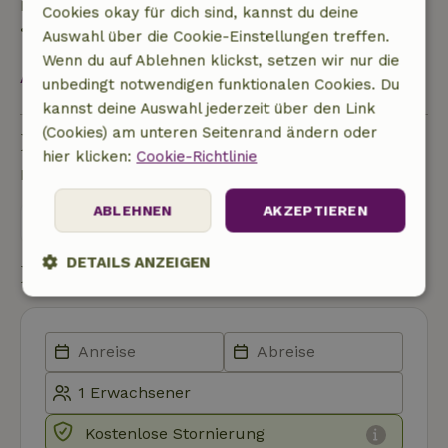
Rückerstattung
Cookies okay für dich sind, kannst du deine
• Am Anreisetag oder später: keine Rückerstattung
Auswahl über die Cookie-Einstellungen treffen.
Wenn du auf Ablehnen klickst, setzen wir nur die
Alles ansehen
unbedingt notwendigen funktionalen Cookies. Du
kannst deine Auswahl jederzeit über den Link
(Cookies) am unteren Seitenrand ändern oder
Eine Frage stellen
hier klicken:
Cookie-Richtlinie
Kontakt mit dem Vermieter des Naturhäuschens
ABLEHNEN
AKZEPTIEREN
Eine nachricht senden
DETAILS ANZEIGEN
Buchung starten
Unbedingt
Performance
Targeting
erforderlich
Funktionalität
Unklassifizierte
Kostenlose Stornierung