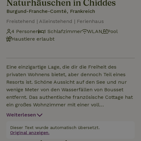
Naturhäuschen in Chiddes
Burgund-Franche-Comté, Frankreich
Freistehend | Alleinstehend | Ferienhaus
4 Personen
1 Schlafzimmer
WLAN
Pool
Haustiere erlaubt
Eine einzigartige Lage, die dir die Freiheit des
privaten Wohnens bietet, aber dennoch Teil eines
Resorts ist. Schöne Aussicht auf den See und nur
wenige Meter von den Wasserfällen von Bousset
entfernt. Das authentische französische Cottage hat
ein großes Wohnzimmer mit einer voll
ausgestatteten Küche. In einem Raum daneben
Weiterlesen
befindet sich das Schlafzimmer mit in die dicke
Wand eingebauten Schränken. Ein separates Bad
Dieser Text wurde automatisch übersetzt.
Original anzeigen.
und eine Toilette sorgen dafür, dass du während