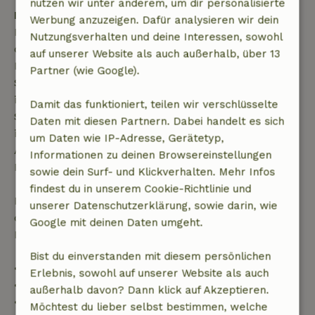
nutzen wir unter anderem, um dir personalisierte
Kostenlose Stornierung innerhalb von 7 Tagen
Werbung anzuzeigen. Dafür analysieren wir dein
Kostenlose Stornierung innerhalb von 7 Tagen nach
Nutzungsverhalten und deine Interessen, sowohl
deiner Buchungsbestätigung, sofern die
auf unserer Website als auch außerhalb, über 13
Buchungsanfrage mehr als 28 Tage vor dem
Partner (wie Google).
Startdatum gestellt wurde. Bei Buchungen, die
innerhalb von 28 Tagen beginnen, gilt die kostenlose
Damit das funktioniert, teilen wir verschlüsselte
Stornierung innerhalb von 24 Stunden. Wenn du
Daten mit diesen Partnern. Dabei handelt es sich
innerhalb der angegebenen Frist stornierst, hast du
um Daten wie IP-Adresse, Gerätetyp,
Anspruch auf eine vollständige Rückerstattung des
Informationen zu deinen Browsereinstellungen
Buchungsbetrags.
sowie dein Surf- und Klickverhalten. Mehr Infos
findest du in unserem Cookie-Richtlinie und
Danach erhältst du eine teilweise Rückerstattung
unserer Datenschutzerklärung, sowie darin, wie
der Reisekosten und eine 100-prozentige
Google mit deinen Daten umgeht.
Rückerstattung der Anzahlung:
Bist du einverstanden mit diesem persönlichen
• Bis zu 42 Tage vor Anreise: 70 % Rückerstattung
Erlebnis, sowohl auf unserer Website als auch
• 42–28 Tage vor Anreise: 40 % Rückerstattung
außerhalb davon? Dann klick auf Akzeptieren.
• 28 Tage bis einschließlich des Anreisetags: 10 %
Möchtest du lieber selbst bestimmen, welche