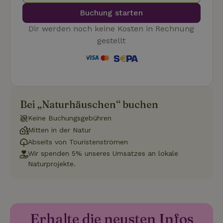
Buchung starten
Dir werden noch keine Kosten in Rechnung
gestellt
Unbedingt erforderlich
Performance
Targeting
Funktionalität
Unklassifizierte
Unbedingt erforderliche Cookies ermöglichen wesentliche
Kernfunktionen der Website wie die Benutzeranmeldung und
die Kontoverwaltung. Ohne die unbedingt erforderlichen
Cookies kann die Website nicht ordnungsgemäß verwendet
Bei „Naturhäuschen“ buchen
werden.
Keine Buchungsgebühren
Name
Anbieter
/
Domäne
Ablaufdatum
Besch
Mitten in der Natur
CookieScriptConsent
CookieScript
4 Wochen 2
Diese
Abseits von Touristenströmen
.naturhaeuschen.de
Tage
Cooki
Diens
Wir spenden 5% unseres Umsatzes an lokale
Einwil
Naturprojekte.
für B
speic
Banne
Scrip
ordnu
funkti
Erhalte die neusten Infos