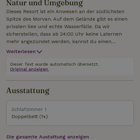
Natur und Umgebung
deines Aufenthalts mit allem Komfort ausgestattet
bist. Das Haus ist sicherlich für 2 Erwachsene
Dieses Resort ist ein Anwesen an der südlichsten
geeignet, aber da es bequeme Gästebetten gibt,
Spitze des Morvan. Auf dem Gelände gibt es einen
kannst du auch mit 2 Kindern bleiben. "Dein" Garten
privaten See und echte Wasserfälle. Da wir
befindet sich vor dem Haus; eine schöne
sicherstellen, dass ab 24:00 Uhr keine Laternen
Rasenfläche mit Bäumen für den gewünschten
mehr angezündet werden, kannst du einen
Schatten. Die Sonnenliegen stehen schon bereit,
überwältigenden Sternenhimmel sehen. Der August
Weiterlesen
damit du die schöne Aussicht genießen kannst!
ist DER Monat der Sternenbeobachtung! In etwa 8
Natürlich kannst du dich tagsüber und abends mit
Autominuten bist du in der gemütlichen Kleinstadt
Dieser Text wurde automatisch übersetzt.
einem Getränk und einem Snack entspannen.
Original anzeigen.
Luzy, wo du alle notwendigen Geschäfte findest. Es
gibt auch viele organisierte Veranstaltungen wie die
Fête d'Accordeon und den Brocante-Markt. In der
Ausstattung
Region kannst du viel wandern und radeln und die
schönen Seen und Aussichtspunkte sind ebenfalls
ein Muss!
Schlafzimmer 1
Doppelbett (1x)
Die gesamte Austattung anzeigen