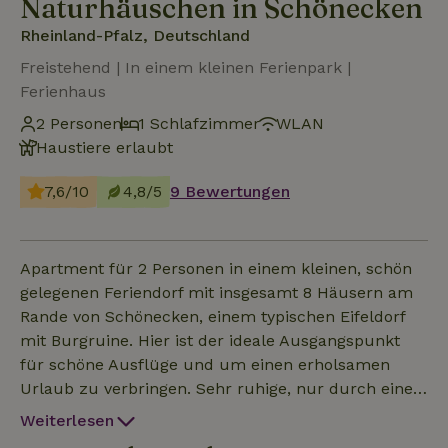
Naturhäuschen in Schönecken
Rheinland-Pfalz, Deutschland
Freistehend | In einem kleinen Ferienpark |
Ferienhaus
2 Personen
1 Schlafzimmer
WLAN
Haustiere erlaubt
7,6/10
4,8/5
9 Bewertungen
Apartment für 2 Personen in einem kleinen, schön
gelegenen Feriendorf mit insgesamt 8 Häusern am
Rande von Schönecken, einem typischen Eifeldorf
mit Burgruine. Hier ist der ideale Ausgangspunkt
für schöne Ausflüge und um einen erholsamen
Urlaub zu verbringen. Sehr ruhige, nur durch eine
Privatstraße erschlossene Anlage, ideal für
Weiterlesen
Naturliebhaber, Wanderer sowie Familien mit