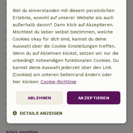
Stunden
Bist du einverstanden mit diesem persönlichen
Kostenlose Stornierung innerhalb von 24 Stunden
Erlebnis, sowohl auf unserer Website als auch
nach deiner Buchungsbestätigung.
außerhalb davon? Dann klick auf Akzeptieren.
Möchtest du lieber selbst bestimmen, welche
Wenn du innerhalb der angegebenen Frist
Cookies okay für dich sind, kannst du deine
stornierst, hast du Anspruch auf eine vollständige
Auswahl über die Cookie-Einstellungen treffen.
Rückerstattung des Buchungsbetrags. Danach
Wenn du auf Ablehnen klickst, setzen wir nur die
erhältst du eine teilweise Rückerstattung der
unbedingt notwendigen funktionalen Cookies. Du
Reisekosten und eine 100-prozentige
kannst deine Auswahl jederzeit über den Link
Rückerstattung der Anzahlung:
(Cookies) am unteren Seitenrand ändern oder
hier klicken:
Cookie-Richtlinie
• bis zu 42 Tage vor Anreise: 70 % Rückerstattung
• 42–28 Tage vor Anreise: 40 % Rückerstattung
• ab 28 Tage bis zum Tag der Anreise: 10 %
ABLEHNEN
AKZEPTIEREN
Rückerstattung
• am Tag der Anreise oder später: keine
DETAILS ANZEIGEN
Rückerstattung
Unbedingt
Performance
Targeting
erforderlich
Alles ansehen