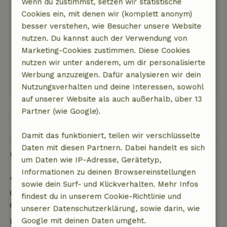
Wenn du zustimmst, setzen wir statistische
Wanderung haben wir auch Hirsche und/oder
Cookies ein, mit denen wir (komplett anonym)
Rehe in freier Wildbahn gesehen. Ein Ausflug
besser verstehen, wie Besucher unsere Website
nach Prüm und ein Besuch im Skulpturenpark
nutzen. Du kannst auch der Verwendung von
der Familie Krufft in Niederprüm waren etwas
Marketing-Cookies zustimmen. Diese Cookies
ganz Besonderes.
nutzen wir unter anderem, um dir personalisierte
Dieser Text wurde automatisch übersetzt.
Werbung anzuzeigen. Dafür analysieren wir dein
Original anzeigen.
Nutzungsverhalten und deine Interessen, sowohl
auf unserer Website als auch außerhalb, über 13
Partner (wie Google).
Alle 9 Bewertungen anzeigen
Damit das funktioniert, teilen wir verschlüsselte
Daten mit diesen Partnern. Dabei handelt es sich
Gut zu wissen
um Daten wie IP-Adresse, Gerätetyp,
Informationen zu deinen Browsereinstellungen
Aufenthaltsdetails
sowie dein Surf- und Klickverhalten. Mehr Infos
Anreise: 15:30- 18:00
findest du in unserem Cookie-Richtlinie und
Abreise: 08:00- 09:30
unserer Datenschutzerklärung, sowie darin, wie
Google mit deinen Daten umgeht.
Kostenlose Stornierung innerhalb von 24