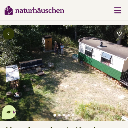
Dies ist ein
umweltschonendes
Naturhäuschen
Mehr erfahren