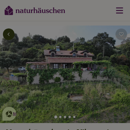
Dies ist ein
umweltschonendes
Naturhäuschen
Mehr erfahren