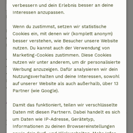
innerhalb der angegebenen Frist stornierst, hast du
verbessern und dein Erlebnis besser an deine
Anspruch auf eine vollständige Rückerstattung des
Interessen anzupassen.
Buchungsbetrags.
Wenn du zustimmst, setzen wir statistische
Danach erhältst du eine teilweise Rückerstattung
Cookies ein, mit denen wir (komplett anonym)
der Reisekosten und eine 100-prozentige
besser verstehen, wie Besucher unsere Website
Rückerstattung der Anzahlung:
nutzen. Du kannst auch der Verwendung von
Marketing-Cookies zustimmen. Diese Cookies
• Bis zu 42 Tage vor Anreise: 70 % Rückerstattung
nutzen wir unter anderem, um dir personalisierte
• 42–28 Tage vor Anreise: 40 % Rückerstattung
Werbung anzuzeigen. Dafür analysieren wir dein
• 28 Tage bis einschließlich des Anreisetags: 10 %
Nutzungsverhalten und deine Interessen, sowohl
Rückerstattung
auf unserer Website als auch außerhalb, über 13
• Am Anreisetag oder später: keine Rückerstattung
Partner (wie Google).
Alles ansehen
Damit das funktioniert, teilen wir verschlüsselte
Daten mit diesen Partnern. Dabei handelt es sich
um Daten wie IP-Adresse, Gerätetyp,
Nachhaltigkeit
Informationen zu deinen Browsereinstellungen