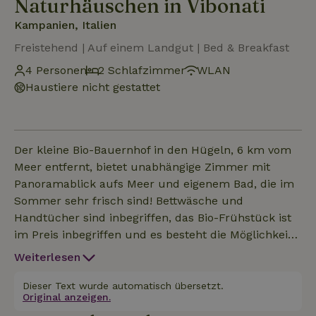
Naturhäuschen in Vibonati
Kampanien, Italien
Freistehend | Auf einem Landgut | Bed & Breakfast
4 Personen
2 Schlafzimmer
WLAN
Haustiere nicht gestattet
Der kleine Bio-Bauernhof in den Hügeln, 6 km vom
Meer entfernt, bietet unabhängige Zimmer mit
Panoramablick aufs Meer und eigenem Bad, die im
Sommer sehr frisch sind! Bettwäsche und
Handtücher sind inbegriffen, das Bio-Frühstück ist
im Preis inbegriffen und es besteht die Möglichkeit,
Abendessen mit Bio-Lebensmitteln zu buchen. Der
Weiterlesen
Preis bezieht sich auf eine Doppelbelegung (für
zwei Personen), bei einer Dreifach- oder
Dieser Text wurde automatisch übersetzt.
Original anzeigen.
Vierfachbelegung zahlst du die Preisdifferenz direkt