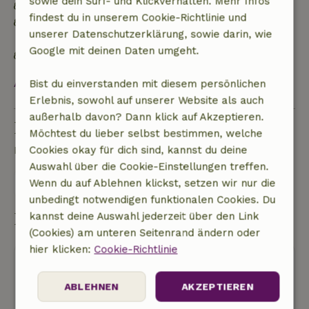
sowie dein Surf- und Klickverhalten. Mehr Infos
Energielabel: A
findest du in unserem Cookie-Richtlinie und
Netzunabhängig oder mit 100% erneuerbarer
unserer Datenschutzerklärung, sowie darin, wie
Energie versorgt
Google mit deinen Daten umgeht.
Natürliche Isolationsmaterialien
Alles ansehen
Bist du einverstanden mit diesem persönlichen
Erlebnis, sowohl auf unserer Website als auch
außerhalb davon? Dann klick auf Akzeptieren.
Eine Frage stellen
Möchtest du lieber selbst bestimmen, welche
Kontakt mit dem Vermieter des Naturhäuschens
Cookies okay für dich sind, kannst du deine
Auswahl über die Cookie-Einstellungen treffen.
Eine nachricht senden
Wenn du auf Ablehnen klickst, setzen wir nur die
unbedingt notwendigen funktionalen Cookies. Du
Buchung starten
kannst deine Auswahl jederzeit über den Link
(Cookies) am unteren Seitenrand ändern oder
hier klicken:
Cookie-Richtlinie
ABLEHNEN
AKZEPTIEREN