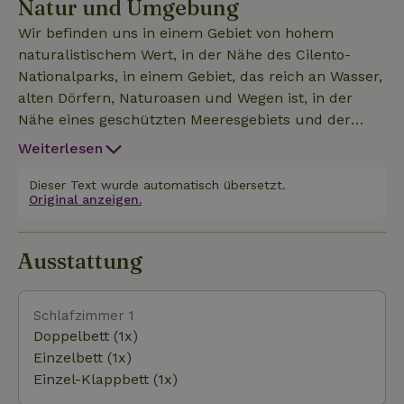
Natur und Umgebung
an den Eigentümer in bar beim Check-in (30 Euro
mehr für das dritte Bett und 20 Euro mehr für das
Wir befinden uns in einem Gebiet von hohem
vierte Bett). Ideal für Paare, Familien und längere
naturalistischem Wert, in der Nähe des Cilento-
Aufenthalte, für alle, die die Berge und das Meer,
Nationalparks, in einem Gebiet, das reich an Wasser,
die Natur des Cilento lieben. Wir haben das ganze
alten Dörfern, Naturoasen und Wegen ist, in der
Jahr über geöffnet, im Sommer sind wir kühl mit
Nähe eines geschützten Meeresgebiets und der
Minikühlschrank im Zimmer und im Winter sind wir
wunderschönen Cilento-Küste. Ideal für Radfahrer
Weiterlesen
warm mit Holzheizung.
und Wanderer, aber auch für Familien mit Kindern,
die die Natur und die Bauernhoftiere kennenlernen wol
Dieser Text wurde automatisch übersetzt.
Original anzeigen.
Ausstattung
Schlafzimmer 1
Doppelbett (1x)
Einzelbett (1x)
Einzel-Klappbett (1x)