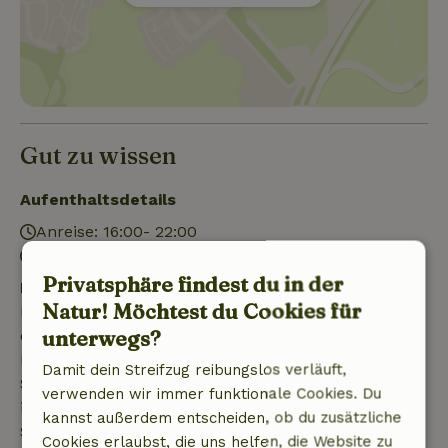
Gut zu wissen
Aufenthaltsdetails
Anreise: 16:00- 22:00
Abreise: 08:00- 11:00
Privatsphäre findest du in der
Kostenlose Stornierung innerhalb von 7 Tagen
Natur! Möchtest du Cookies für
Kostenlose Stornierung innerhalb von 7 Tagen nach
unterwegs?
deiner Buchungsbestätigung, sofern die
Buchungsanfrage mehr als 28 Tage vor dem
Damit dein Streifzug reibungslos verläuft,
Startdatum gestellt wurde. Bei Buchungen, die
verwenden wir immer funktionale Cookies. Du
innerhalb von 28 Tagen beginnen, gilt die kostenlose
kannst außerdem entscheiden, ob du zusätzliche
Stornierung innerhalb von 24 Stunden. Wenn du
Cookies erlaubst, die uns helfen, die Website zu