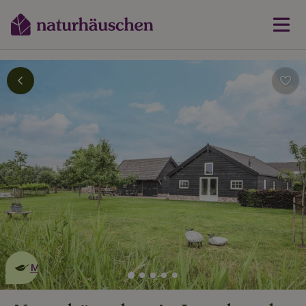
Dies ist ein
umweltschonendes
Naturhäuschen
Mehr erfahren