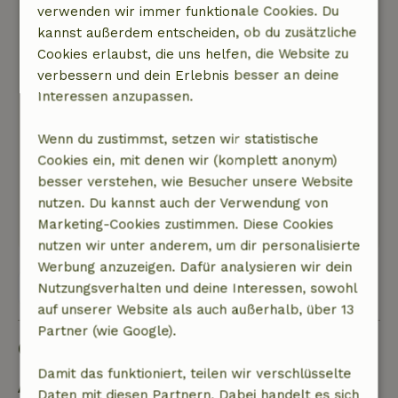
Garten mit seinen Birnen- und Apfelbäumen zu
verwenden wir immer funktionale Cookies. Du
spazieren und mit der ganzen Familie in der
kannst außerdem entscheiden, ob du zusätzliche
Scheune zu essen. Von der Beobachtung von
Cookies erlaubst, die uns helfen, die Website zu
Rehen und Störchen im Kasteel Sandenburg bis
verbessern und dein Erlebnis besser an deine
hin zu Besuchen in Doorn, Wijk bij Duurstede,
Interessen anzupassen.
Utrecht und dem Streichelzoo in Cothen war
jeder Tag voller Freude. Vielen Dank, dass ihr
Wenn du zustimmst, setzen wir statistische
uns einen so glücklichen und unvergesslichen
Cookies ein, mit denen wir (komplett anonym)
Aufenthalt bereitet habt!
besser verstehen, wie Besucher unsere Website
nutzen. Du kannst auch der Verwendung von
Dieser Text wurde automatisch übersetzt.
Marketing-Cookies zustimmen. Diese Cookies
Original anzeigen.
nutzen wir unter anderem, um dir personalisierte
Werbung anzuzeigen. Dafür analysieren wir dein
Alle 14 Bewertungen anzeigen
Nutzungsverhalten und deine Interessen, sowohl
auf unserer Website als auch außerhalb, über 13
Partner (wie Google).
Gut zu wissen
Damit das funktioniert, teilen wir verschlüsselte
Aufenthaltsdetails
Daten mit diesen Partnern. Dabei handelt es sich