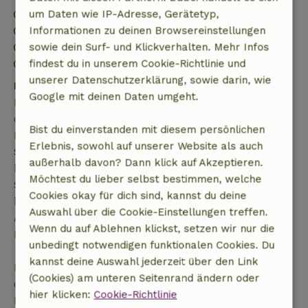
Anreise: 14:00- 23:00
um Daten wie IP-Adresse, Gerätetyp,
Abreise: 07:00- 10:00
Informationen zu deinen Browsereinstellungen
Kontaktloser Aufenthalt möglich
sowie dein Surf- und Klickverhalten. Mehr Infos
Feuerwerksfreies Umfeld
findest du in unserem Cookie-Richtlinie und
unserer Datenschutzerklärung, sowie darin, wie
Kostenlose Stornierung innerhalb von 7 Tagen
Google mit deinen Daten umgeht.
Kostenlose Stornierung innerhalb von 7 Tagen nach
deiner Buchungsbestätigung, sofern die
Bist du einverstanden mit diesem persönlichen
Buchungsanfrage mehr als 28 Tage vor dem
Erlebnis, sowohl auf unserer Website als auch
Startdatum gestellt wurde. Bei Buchungen, die
außerhalb davon? Dann klick auf Akzeptieren.
innerhalb von 28 Tagen beginnen, gilt die kostenlose
Möchtest du lieber selbst bestimmen, welche
Stornierung innerhalb von 24 Stunden. Wenn du
Cookies okay für dich sind, kannst du deine
innerhalb der angegebenen Frist stornierst, hast du
Auswahl über die Cookie-Einstellungen treffen.
Anspruch auf eine vollständige Rückerstattung des
Wenn du auf Ablehnen klickst, setzen wir nur die
Buchungsbetrags.
unbedingt notwendigen funktionalen Cookies. Du
kannst deine Auswahl jederzeit über den Link
Danach erhältst du eine teilweise Rückerstattung
(Cookies) am unteren Seitenrand ändern oder
der Reisekosten und eine 100-prozentige
hier klicken:
Cookie-Richtlinie
Rückerstattung der Anzahlung: