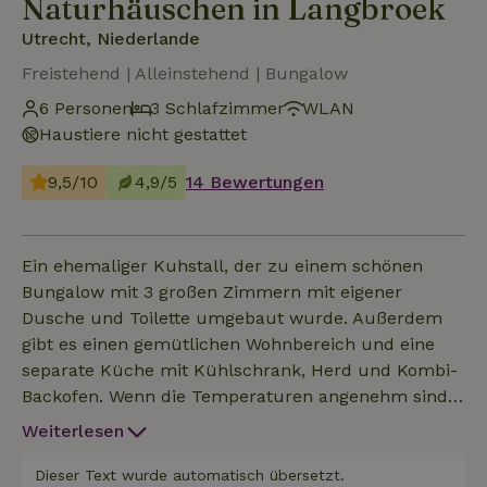
Naturhäuschen in Langbroek
Utrecht, Niederlande
Freistehend | Alleinstehend | Bungalow
6 Personen
3 Schlafzimmer
WLAN
Haustiere nicht gestattet
9,5/10
4,9/5
14 Bewertungen
Ein ehemaliger Kuhstall, der zu einem schönen
Bungalow mit 3 großen Zimmern mit eigener
Dusche und Toilette umgebaut wurde. Außerdem
gibt es einen gemütlichen Wohnbereich und eine
separate Küche mit Kühlschrank, Herd und Kombi-
Backofen. Wenn die Temperaturen angenehm sind,
kannst du eine gemütlich eingerichtete Scheune als
Weiterlesen
zusätzlichen Sitzbereich nutzen. Von der gesamten
Unterkunft aus hast du einen tollen Blick über die
Dieser Text wurde automatisch übersetzt.