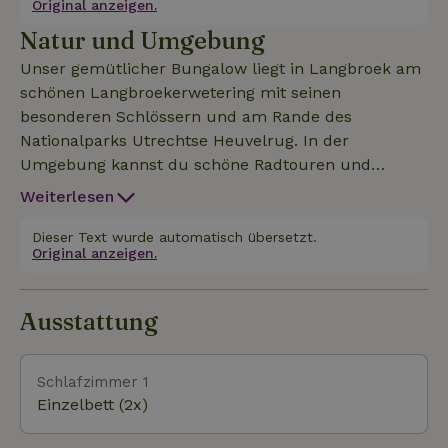
Original anzeigen.
Wiesen und Wälder. Sieh dir unsere Website
Natur und Umgebung
www.jansbedenbreakfast.nl an.
Unser gemütlicher Bungalow liegt in Langbroek am
schönen Langbroekerwetering mit seinen
besonderen Schlössern und am Rande des
Nationalparks Utrechtse Heuvelrug. In der
Umgebung kannst du schöne Radtouren und
Wanderungen über den Utrechter Höhenrücken
Weiterlesen
und durch die Flusslandschaft unternehmen. Die
Städte Amersfoort, Utrecht und Veenendaal sind
Dieser Text wurde automatisch übersetzt.
Original anzeigen.
nur 20 Kilometer entfernt.
Ausstattung
Schlafzimmer 1
Einzelbett (2x)