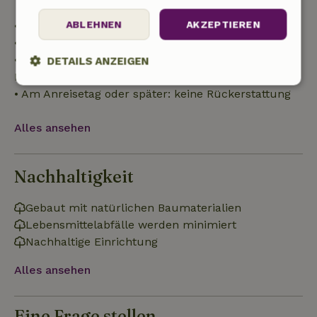
ABLEHNEN
AKZEPTIEREN
• Bis zu 42 Tage vor Anreise: 70 % Rückerstattung
• 42–28 Tage vor Anreise: 40 % Rückerstattung
• 28 Tage bis einschließlich des Anreisetags: 10 %
DETAILS ANZEIGEN
Rückerstattung
Unbedingt
Performance
Targeting
• Am Anreisetag oder später: keine Rückerstattung
erforderlich
Alles ansehen
Funktionalität
Unklassifizierte
Nachhaltigkeit
Gebaut mit natürlichen Baumaterialien
Lebensmittelabfälle werden minimiert
Nachhaltige Einrichtung
Unbedingt erforderlich
Performance
Targeting
Alles ansehen
Funktionalität
Unklassifizierte
Unbedingt erforderliche Cookies ermöglichen wesentliche
Eine Frage stellen
Kernfunktionen der Website wie die Benutzeranmeldung und