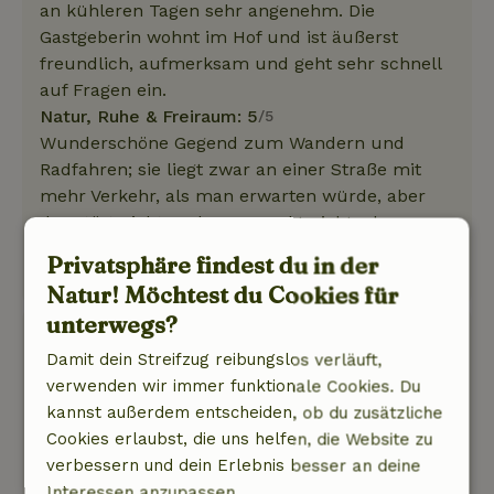
an kühleren Tagen sehr angenehm. Die
Gastgeberin wohnt im Hof und ist äußerst
freundlich, aufmerksam und geht sehr schnell
auf Fragen ein.
Natur, Ruhe & Freiraum: 5
/5
Wunderschöne Gegend zum Wandern und
Radfahren; sie liegt zwar an einer Straße mit
mehr Verkehr, als man erwarten würde, aber
das stört nicht und man merkt nichts davon.
Dieser Text wurde automatisch übersetzt.
Privatsphäre findest du in der
Original anzeigen.
Natur! Möchtest du Cookies für
unterwegs?
Robin
Damit dein Streifzug reibungslos verläuft,
11. April 2026
verwenden wir immer funktionale Cookies. Du
Allgemeine Bewertung: 9
/10
kannst außerdem entscheiden, ob du zusätzliche
Es gibt nichts zu kommentieren.
Cookies erlaubst, die uns helfen, die Website zu
Natur, Ruhe & Freiraum: 5
/5
verbessern und dein Erlebnis besser an deine
Wunderschöne Lage mit einem herrlichen Blick
Interessen anzupassen.