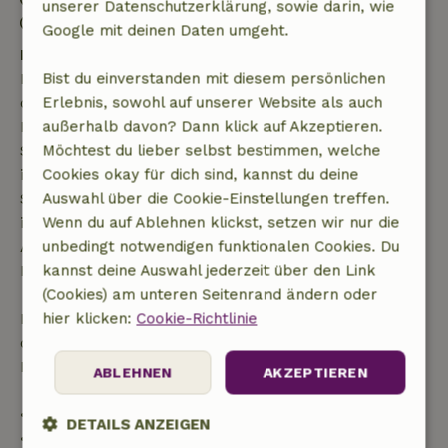
unserer Datenschutzerklärung, sowie darin, wie
Kontaktloser Aufenthalt möglich
Google mit deinen Daten umgeht.
Kostenlose Stornierung innerhalb von 7 Tagen
Kostenlose Stornierung innerhalb von 7 Tagen nach
Bist du einverstanden mit diesem persönlichen
deiner Buchungsbestätigung, sofern die
Erlebnis, sowohl auf unserer Website als auch
Buchungsanfrage mehr als 28 Tage vor dem
außerhalb davon? Dann klick auf Akzeptieren.
Startdatum gestellt wurde. Bei Buchungen, die
Möchtest du lieber selbst bestimmen, welche
innerhalb von 28 Tagen beginnen, gilt die kostenlose
Cookies okay für dich sind, kannst du deine
Stornierung innerhalb von 24 Stunden. Wenn du
Auswahl über die Cookie-Einstellungen treffen.
innerhalb der angegebenen Frist stornierst, hast du
Wenn du auf Ablehnen klickst, setzen wir nur die
Anspruch auf eine vollständige Rückerstattung des
unbedingt notwendigen funktionalen Cookies. Du
Buchungsbetrags.
kannst deine Auswahl jederzeit über den Link
(Cookies) am unteren Seitenrand ändern oder
Danach erhältst du eine teilweise Rückerstattung
hier klicken:
Cookie-Richtlinie
der Reisekosten und eine 100-prozentige
Rückerstattung der Anzahlung:
ABLEHNEN
AKZEPTIEREN
• Bis zu 42 Tage vor Anreise: 70 % Rückerstattung
DETAILS ANZEIGEN
• 42–28 Tage vor Anreise: 40 % Rückerstattung