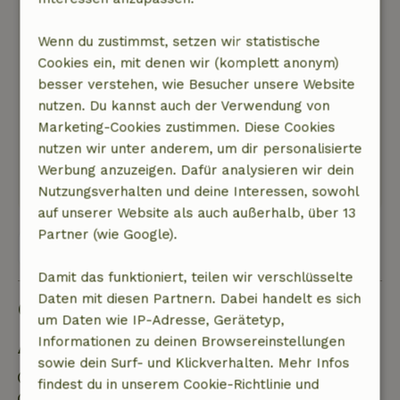
über die Felder. Idealer Ausgangspunkt für
Radtouren und Wanderungen. Auch für die
Wenn du zustimmst, setzen wir statistische
Kinder gibt es in der Umgebung oder auf dem
Cookies ein, mit denen wir (komplett anonym)
Hof selbst viel zu tun. Unser Sohn wird sich an
besser verstehen, wie Besucher unsere Website
die Lämmerflasche erinnern :) Wir haben
nutzen. Du kannst auch der Verwendung von
unseren Aufenthalt und die Unterkunft
Marketing-Cookies zustimmen. Diese Cookies
genossen. Danke für den herzlichen Empfang!
nutzen wir unter anderem, um dir personalisierte
Dieser Text wurde automatisch übersetzt.
Werbung anzuzeigen. Dafür analysieren wir dein
Original anzeigen.
Nutzungsverhalten und deine Interessen, sowohl
auf unserer Website als auch außerhalb, über 13
Partner (wie Google).
Alle 80 Bewertungen anzeigen
Damit das funktioniert, teilen wir verschlüsselte
Daten mit diesen Partnern. Dabei handelt es sich
Gut zu wissen
um Daten wie IP-Adresse, Gerätetyp,
Informationen zu deinen Browsereinstellungen
Aufenthaltsdetails
sowie dein Surf- und Klickverhalten. Mehr Infos
Anreise: 15:00- 20:00
findest du in unserem Cookie-Richtlinie und
Abreise: 07:00- 10:00