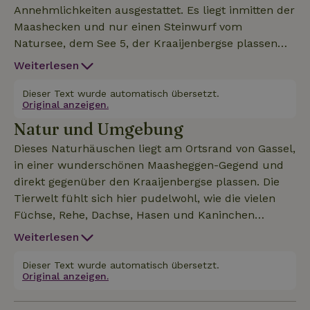
Annehmlichkeiten ausgestattet. Es liegt inmitten der
Maashecken und nur einen Steinwurf vom
Natursee, dem See 5, der Kraaijenbergse plassen
entfernt. Vom großen Wohnzimmer aus hast du
Weiterlesen
einen schönen weiten Blick auf die Umgebung. In
der Nähe gibt es mehrere Rad- und Wanderrouten.
Dieser Text wurde automatisch übersetzt.
Original anzeigen.
Gassel hat einen schönen Wald. Es gibt ein Sofa, 3
Natur und Umgebung
bequeme Sessel und einen Fernseher. Die Küche ist
mit Geschirrspüler, Kühlschrank, Gefrierschrank,
Dieses Naturhäuschen liegt am Ortsrand von Gassel,
Backofen/Kombimikrowelle, Filterkaffeemaschine
in einer wunderschönen Maasheggen-Gegend und
und Wasserkocher ausgestattet. Es gibt 2
direkt gegenüber den Kraaijenbergse plassen. Die
Schlafzimmer, eines mit einem Doppelbett und
Tierwelt fühlt sich hier pudelwohl, wie die vielen
eines mit einem Etagenbett. Das Badezimmer hat
Füchse, Rehe, Dachse, Hasen und Kaninchen
eine Badewanne und eine separate Regendusche.
beweisen. Mit etwas Glück kannst du beim
Weiterlesen
Die Toilette befindet sich in einem separaten Raum.
Frühstück einen vom Heuhaufen aus sehen. Der
Bettwäsche und Küchentücher werden gestellt. Das
Wald von Gasselse und das Landgut Tongelaer
Dieser Text wurde automatisch übersetzt.
Zimmer kann 2-4 Erwachsene oder 2 Erwachsene
Original anzeigen.
bieten außerdem schöne Wander- und
mit 2 Kindern beherbergen. Haustiere und Rauchen
Fahrradrouten. In der näheren Umgebung gibt es
sind nicht erlaubt.