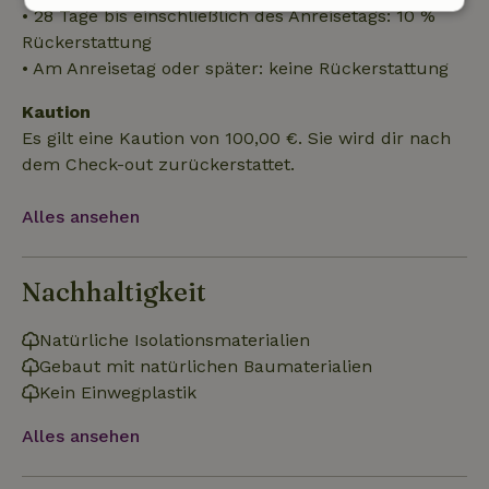
• 28 Tage bis einschließlich des Anreisetags: 10 %
Unbedingt
Performance
Targeting
erforderlich
Rückerstattung
• Am Anreisetag oder später: keine Rückerstattung
Kaution
Funktionalität
Unklassifizierte
Es gilt eine Kaution von 100,00 €. Sie wird dir nach
dem Check-out zurückerstattet.
Alles ansehen
Unbedingt erforderlich
Performance
Targeting
Nachhaltigkeit
Funktionalität
Unklassifizierte
Natürliche Isolationsmaterialien
Unbedingt erforderliche Cookies ermöglichen wesentliche
Gebaut mit natürlichen Baumaterialien
Kernfunktionen der Website wie die Benutzeranmeldung und
die Kontoverwaltung. Ohne die unbedingt erforderlichen
Kein Einwegplastik
Cookies kann die Website nicht ordnungsgemäß verwendet
werden.
Alles ansehen
Name
Anbieter
/
Domäne
Ablaufdatum
Besch
CookieScriptConsent
CookieScript
4 Wochen 2
Diese