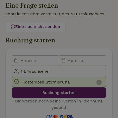
Eine Frage stellen
Kontakt mit dem Vermieter des Naturhäuschens
Eine nachricht senden
Unbedingt erforderlich
Performance
Targeting
Funktionalität
Unklassifizierte
Buchung starten
Unbedingt erforderliche Cookies ermöglichen wesentliche
Kernfunktionen der Website wie die Benutzeranmeldung und
die Kontoverwaltung. Ohne die unbedingt erforderlichen
Cookies kann die Website nicht ordnungsgemäß verwendet
werden.
Name
Anbieter
/
Domäne
Ablaufdatum
Besch
CookieScriptConsent
CookieScript
4 Wochen 2
Diese
Kostenlose Stornierung
.naturhaeuschen.de
Tage
Cooki
Diens
Einwil
Buchung starten
für B
speic
Banne
Dir werden noch keine Kosten in Rechnung
Scrip
gestellt
ordnu
funkti