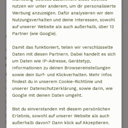
nutzen wir unter anderem, um dir personalisierte
Werbung anzuzeigen. Dafür analysieren wir dein
Alle 2 Bewertungen anzeigen
Nutzungsverhalten und deine Interessen, sowohl
auf unserer Website als auch außerhalb, über 13
Partner (wie Google).
Gut zu wissen
Damit das funktioniert, teilen wir verschlüsselte
Aufenthaltsdetails
Daten mit diesen Partnern. Dabei handelt es sich
Anreise: 16:00- 21:00
um Daten wie IP-Adresse, Gerätetyp,
Abreise: 07:00- 11:00
Informationen zu deinen Browsereinstellungen
Kostenlose Stornierung innerhalb von 7 Tagen
sowie dein Surf- und Klickverhalten. Mehr Infos
Kostenlose Stornierung innerhalb von 7 Tagen nach
findest du in unserem Cookie-Richtlinie und
deiner Buchungsbestätigung, sofern die
unserer Datenschutzerklärung, sowie darin, wie
Buchungsanfrage mehr als 28 Tage vor dem
Google mit deinen Daten umgeht.
Startdatum gestellt wurde. Bei Buchungen, die
innerhalb von 28 Tagen beginnen, gilt die kostenlose
Bist du einverstanden mit diesem persönlichen
Stornierung innerhalb von 24 Stunden. Wenn du
Erlebnis, sowohl auf unserer Website als auch
innerhalb der angegebenen Frist stornierst, hast du
außerhalb davon? Dann klick auf Akzeptieren.