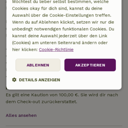
Anspruch auf eine vollständige Rückerstattung des
Möchtest du lieber selbst bestimmen, welche
Buchungsbetrags.
Cookies okay für dich sind, kannst du deine
Auswahl über die Cookie-Einstellungen treffen.
Danach erhältst du eine teilweise Rückerstattung
Wenn du auf Ablehnen klickst, setzen wir nur die
der Reisekosten und eine 100-prozentige
unbedingt notwendigen funktionalen Cookies. Du
Rückerstattung der Anzahlung:
kannst deine Auswahl jederzeit über den Link
(Cookies) am unteren Seitenrand ändern oder
• Bis zu 42 Tage vor Anreise: 70 % Rückerstattung
hier klicken:
Cookie-Richtlinie
• 42–28 Tage vor Anreise: 40 % Rückerstattung
• 28 Tage bis einschließlich des Anreisetags: 10 %
ABLEHNEN
AKZEPTIEREN
Rückerstattung
• Am Anreisetag oder später: keine Rückerstattung
DETAILS ANZEIGEN
Kaution
Unbedingt
Performance
Targeting
Es gilt eine Kaution von 100,00 €. Sie wird dir nach
erforderlich
dem Check-out zurückerstattet.
Alles ansehen
Funktionalität
Unklassifizierte