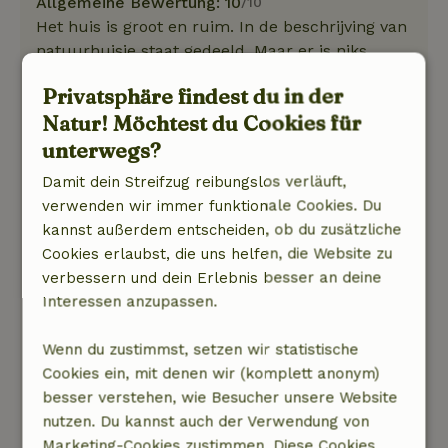
Allgemeine Bewertung: 10
/10
Het huis is groot en ruim. In de beschrijving van
natuurhuisje staat gedeeld. Maar er is niks
gedeeld. Alles is voor jezelf. Ze hebben
Privatsphäre findest du in der
fruitbomen waar je van mag eten, hangmatten
Natur! Möchtest du Cookies für
en een mooie eettafel met uitzicht. Je hebt wel
unterwegs?
loopkuiten nodig, het gebied is er op en neer.
Als je in het huis blijft heb je er minder last van
Damit dein Streifzug reibungslos verläuft,
hihi. Het huis is prachtig ingericht. Totale
verwenden wir immer funktionale Cookies. Du
keuken en airco.
kannst außerdem entscheiden, ob du zusätzliche
Natur, Ruhe & Freiraum: 5
/5
Cookies erlaubst, die uns helfen, die Website zu
Je hebt een prachtig uitzicht. Over heuvels,
verbessern und dein Erlebnis besser an deine
rivier en groen. Vlakbij is er een klein eettentje in
Interessen anzupassen.
een ieniemienie dorpje met maar 15 bewoners.
Uiteraard zijn er wel geluiden van de lokale
Wenn du zustimmst, setzen wir statistische
bevolking.
Cookies ein, mit denen wir (komplett anonym)
Je kunt er prachtig wandelen over een planken
besser verstehen, wie Besucher unsere Website
route
nutzen. Du kannst auch der Verwendung von
Ins Deutsche übersetzen.
Marketing-Cookies zustimmen. Diese Cookies