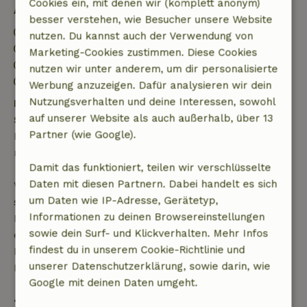
Cookies ein, mit denen wir (komplett anonym)
Aufenthaltsdetails
besser verstehen, wie Besucher unsere Website
Anreise: 16:00- 23:59
nutzen. Du kannst auch der Verwendung von
Abreise: 10:30
Marketing-Cookies zustimmen. Diese Cookies
Kontaktloser Aufenthalt möglich
nutzen wir unter anderem, um dir personalisierte
Feuerwerksfreies Umfeld
Werbung anzuzeigen. Dafür analysieren wir dein
Nutzungsverhalten und deine Interessen, sowohl
Kostenlose Stornierung innerhalb von 24
auf unserer Website als auch außerhalb, über 13
Stunden
Partner (wie Google).
Kostenlose Stornierung innerhalb von 24 Stunden
nach deiner Buchungsbestätigung.
Damit das funktioniert, teilen wir verschlüsselte
Daten mit diesen Partnern. Dabei handelt es sich
Wenn du innerhalb der angegebenen Frist
um Daten wie IP-Adresse, Gerätetyp,
stornierst, hast du Anspruch auf eine vollständige
Informationen zu deinen Browsereinstellungen
Rückerstattung des Buchungsbetrags. Danach
sowie dein Surf- und Klickverhalten. Mehr Infos
erhältst du eine teilweise Rückerstattung der
findest du in unserem Cookie-Richtlinie und
Reisekosten und eine 100-prozentige
unserer Datenschutzerklärung, sowie darin, wie
Rückerstattung der Anzahlung:
Google mit deinen Daten umgeht.
• bis zu 42 Tage vor Anreise: 70 % Rückerstattung