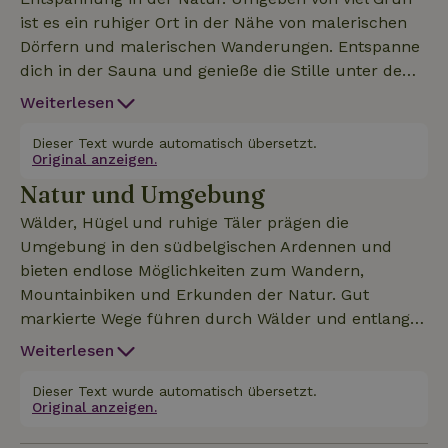
ist es ein ruhiger Ort in der Nähe von malerischen
Dörfern und malerischen Wanderungen. Entspanne
dich in der Sauna und genieße die Stille unter dem
Sternenhimmel. Das gemütliche Chalet bietet Platz
Weiterlesen
für bis zu 4 Personen und ist ideal für Paare,
Freunde oder eine kleine Familie, die Ruhe sucht.
Dieser Text wurde automatisch übersetzt.
Original anzeigen.
Im Inneren gibt es eine moderne Einrichtung mit
Natur und Umgebung
AirCo, einen gemütlichen Wohnbereich mit einem
Fernseher mit Android-Anschluss und einen
Wälder, Hügel und ruhige Täler prägen die
Schlafbereich mit Blick auf den Wald und den
Umgebung in den südbelgischen Ardennen und
Nachthimmel. Das Badezimmer hat eine Dusche,
bieten endlose Möglichkeiten zum Wandern,
ein Waschbecken, eine Toilette und einen beheizten
Mountainbiken und Erkunden der Natur. Gut
Handtuchhalter. Die voll ausgestattete Küche
markierte Wege führen durch Wälder und entlang
verfügt über einen Geschirrspüler, eine Mikrowelle,
von Flüssen, während nahe gelegene
Weiterlesen
eine Senseo-Kaffeemaschine, einen Wasserkocher,
Abenteuerparks Kletter- und Naturaktivitäten für
einen Toaster, einen Mixer, einen Kühlschrank mit
alle Altersgruppen anbieten. Die Gegend ist auch ein
Dieser Text wurde automatisch übersetzt.
Gefrierfach und einen Elektroherd mit vier
Original anzeigen.
beliebtes Gebiet für Micro- und Multi-Geocaching.
Flammen, einem Gefrierschrank und einem Panini-
Malerische Dörfer wie Oignies, Olloy, Nismes und