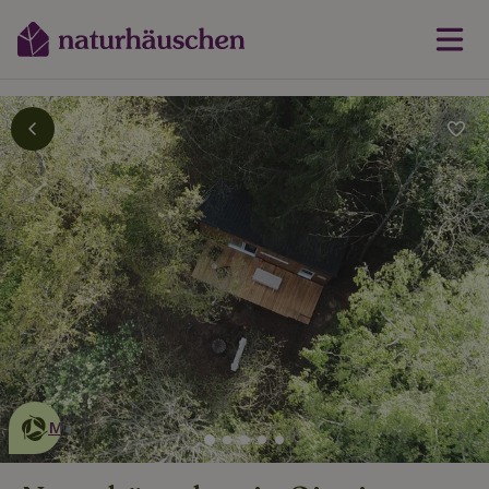
Dies ist ein
umweltschonendes
Naturhäuschen
Mehr erfahren