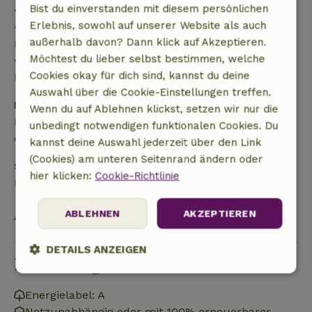
Bist du einverstanden mit diesem persönlichen
• 42–28 Tage vor Anreise: 40 % Rückerstattung
Erlebnis, sowohl auf unserer Website als auch
• ab 28 Tage bis zum Tag der Anreise: 10 %
außerhalb davon? Dann klick auf Akzeptieren.
Rückerstattung
Möchtest du lieber selbst bestimmen, welche
• am Tag der Anreise oder später: keine
Cookies okay für dich sind, kannst du deine
Rückerstattung
Auswahl über die Cookie-Einstellungen treffen.
Kaution
Wenn du auf Ablehnen klickst, setzen wir nur die
Es gilt eine Kaution von 175,00 €. Sie wird dir nach
unbedingt notwendigen funktionalen Cookies. Du
dem Check-out zurückerstattet.
kannst deine Auswahl jederzeit über den Link
(Cookies) am unteren Seitenrand ändern oder
Selbstversorgung
hier klicken:
Cookie-Richtlinie
Handtücher, Bettwäsche, Geschirrtücher
ABLEHNEN
AKZEPTIEREN
Alles ansehen
DETAILS ANZEIGEN
Nachhaltigkeit
Unbedingt
Performance
Targeting
erforderlich
Energielabel: A
Netzunabhängig oder mit 100% erneuerbarer