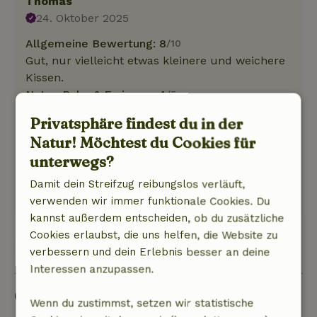
Thomas
24. Oktober 2025
Allgemeine Bewertung: 8
/10
Gut, nur vielleicht etwas kleinere und weichere
Kissen.
Natur, Ruhe & Freiraum: 4
/5
Alles vorhanden, Nachbarn ein bisschen näher
Privatsphäre findest du in der
als erwartet, aber keine Unannehmlichkeiten.
Natur! Möchtest du Cookies für
Die Betten sind gut. Jede Menge Fauna und
unterwegs?
Flora.
Dieser Text wurde automatisch übersetzt.
Damit dein Streifzug reibungslos verläuft,
Original anzeigen.
verwenden wir immer funktionale Cookies. Du
kannst außerdem entscheiden, ob du zusätzliche
Cookies erlaubst, die uns helfen, die Website zu
Alle 88 Bewertungen anzeigen
verbessern und dein Erlebnis besser an deine
Interessen anzupassen.
Gut zu wissen
Wenn du zustimmst, setzen wir statistische