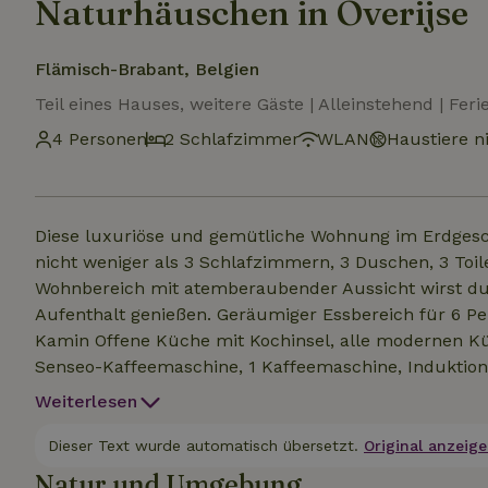
Naturhäuschen in Overijse
Flämisch-Brabant, Belgien
Teil eines Hauses, weitere Gäste | Alleinstehend | Fer
4 Personen
2 Schlafzimmer
WLAN
Haustiere ni
Diese luxuriöse und gemütliche Wohnung im Erdgesch
nicht weniger als 3 Schlafzimmern, 3 Duschen, 3 To
Wohnbereich mit atemberaubender Aussicht wirst du
Aufenthalt genießen. Geräumiger Essbereich für 6 P
Kamin Offene Küche mit Kochinsel, alle modernen K
Senseo-Kaffeemaschine, 1 Kaffeemaschine, Induktions
und Pfannen, Geschirr und alle Arten von Gläsern für
Weiterlesen
Ankunft gemacht, im Preis inbegriffen) Mitgeliefert w
Spülmittel, Reinigungsmittel, Müllsäcke Wifi im ges
Dieser Text wurde automatisch übersetzt.
Original anzeige
Natur und Umgebung