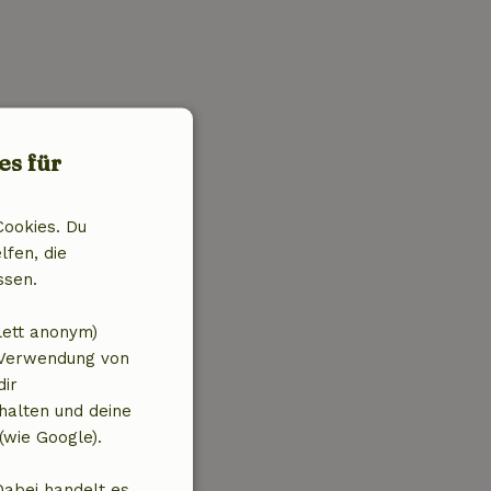
es für
Cookies. Du
lfen, die
ssen.
lett anonym)
 Verwendung von
dir
halten und deine
(wie Google).
Dabei handelt es