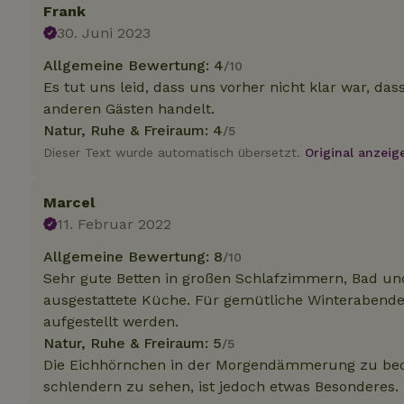
.na
Frank
_nhftconstraint_
30. Juni 2023
_ga_JRK1QL37RY
calendar
test_cookie
Go
Allgemeine Bewertung: 4
/10
.do
_nhft_safety-depo
Es tut uns leid, dass uns vorher nicht klar war, d
anderen Gästen handelt.
Natur, Ruhe & Freiraum: 4
/5
_nhft_search-geo
Dieser Text wurde automatisch übersetzt.
Original anzeig
Marcel
_nhft_privacy-pol
11. Februar 2022
Allgemeine Bewertung: 8
/10
_nhft_user-creat
Sehr gute Betten in großen Schlafzimmern, Bad und
ausgestattete Küche. Für gemütliche Winterabende
_nhft_term-searc
aufgestellt werden.
Natur, Ruhe & Freiraum: 5
/5
_nhftconstraint_p
Die Eichhörnchen in der Morgendämmerung zu beob
policy
schlendern zu sehen, ist jedoch etwas Besonderes.