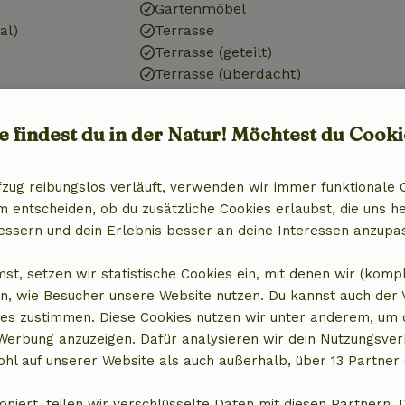
Gartenmöbel
al)
Terrasse
Terrasse (geteilt)
Terrasse (überdacht)
r
Balkon
e findest du in der Natur! Möchtest du Cooki
Badezimmer
fzug reibungslos verläuft, verwenden wir immer funktionale 
Sanitäre Einrichtungen
entscheiden, ob du zusätzliche Cookies erlaubst, die uns he
Badezimmer (2x)
essern und dein Erlebnis besser an deine Interessen anzupa
it Gefrierfach
Bad
Dusche
st, setzen wir statistische Cookies ein, mit denen wir (komp
Toilette
n, wie Besucher unsere Website nutzen. Du kannst auch der
es zustimmen. Diese Cookies nutzen wir unter anderem, um 
 Werbung anzuzeigen. Dafür analysieren wir dein Nutzungsver
hl auf unserer Website als auch außerhalb, über 13 Partner 
15,00 €
oniert, teilen wir verschlüsselte Daten mit diesen Partnern. 