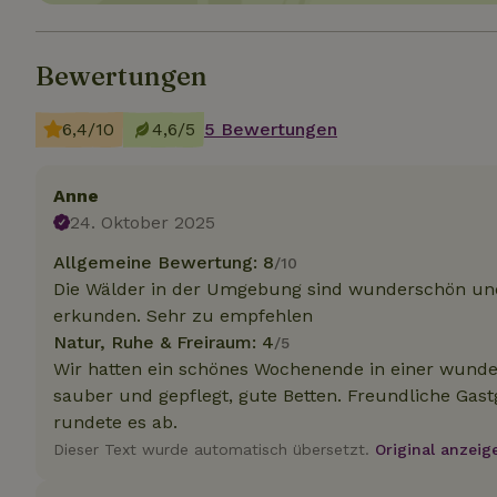
Bewertungen
Unbedin
Unbedingt erforder
6,4/10
4,6/5
5 Bewertungen
und die Kontoverwa
verwendet werden.
Name
Anne
CookieScriptCons
24. Oktober 2025
Allgemeine Bewertung: 8
/10
Die Wälder in der Umgebung sind wunderschön und
erkunden. Sehr zu empfehlen
Natur, Ruhe & Freiraum: 4
/5
Name
Name
Name
Wir hatten ein schönes Wochenende in einer wunde
Name
Anb
_ga
_nhftconstraint_t
recently_viewed
sauber und gepflegt, gute Betten. Freundliche Ga
search
IDE
Go
rundete es ab.
.do
Dieser Text wurde automatisch übersetzt.
Original anzeig
_nhft_new-calend
_gcl_au
Go