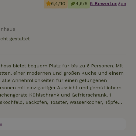
6,4/10
4,6/5
5 Bewertungen
ienhaus
cht gestattet
oss bietet bequem Platz für bis zu 6 Personen. Mit
iletten, einer modernen und großen Küche und einem
 alle Annehmlichkeiten für einen gelungenen
ersonen mit einzigartiger Aussicht und gemütlichem
üchengeräte Kühlschrank und Gefrierschrank, 1
kochfeld, Backofen, Toaster, Wasserkocher, Töpfe
 6 Personen. Bettwäsche für 6 Personen (Betten bei
erden: Toilettenpapier, Küchentücher, Geschirrtücher,
amten Haus
n.