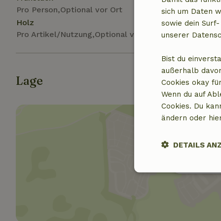
Pro Person,Optional vor Ort
sich um Daten w
Holz
sowie dein Surf-
Pro Artikel/Nutzung,Optional vor Ort
unserer Datensc
Bist du einverst
außerhalb davon
Lage
Cookies okay für
Wenn du auf Abl
Cookies. Du kan
ändern oder hie
DETAILS AN
Standor
Unbedingt
erforderlich