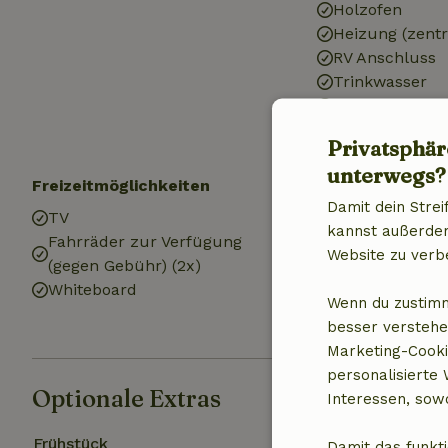
Holzofen
Heizung (zentr
RV Anschluss
Trinkwasser
Warmes Wasse
Elektrizität
Privatsphär
unterwegs?
Freizeitmöglichkeiten
Küche
Damit dein Strei
TV
Küche
kannst außerdem 
Fahrräder zur Verfügung
Küche (geteilt)
Website zu verb
(gegen Gebühr) (2x)
Kühlschrank m
Whiteboard
Ofen
Wenn du zustimm
Gas (/Herd)
besser verstehe
Marketing-Cooki
personalisierte
Optionale Extras
Interessen, sowo
Frühstück
Damit das funkti