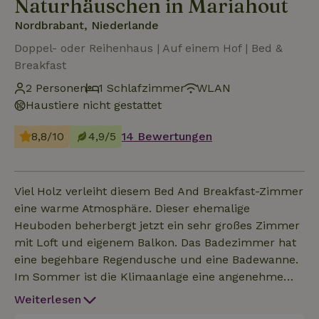
Naturhäuschen in Mariahout
Nordbrabant, Niederlande
Doppel- oder Reihenhaus | Auf einem Hof | Bed &
Breakfast
2 Personen
1 Schlafzimmer
WLAN
Haustiere nicht gestattet
8,8/10
4,9/5
14 Bewertungen
Viel Holz verleiht diesem Bed And Breakfast-Zimmer
eine warme Atmosphäre. Dieser ehemalige
Heuboden beherbergt jetzt ein sehr großes Zimmer
mit Loft und eigenem Balkon. Das Badezimmer hat
eine begehbare Regendusche und eine Badewanne.
Im Sommer ist die Klimaanlage eine angenehme
Abkühlung. Im Erdgeschoss gibt es einen
Weiterlesen
gemeinsamen Kühlschrank und eine Bar. Entspanne