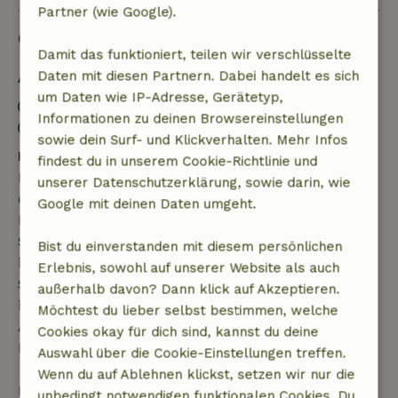
Partner (wie Google).
Gut zu wissen
Damit das funktioniert, teilen wir verschlüsselte
Daten mit diesen Partnern. Dabei handelt es sich
Aufenthaltsdetails
um Daten wie IP-Adresse, Gerätetyp,
Anreise: 15:00- 19:00
Informationen zu deinen Browsereinstellungen
Abreise: 07:00- 10:30
sowie dein Surf- und Klickverhalten. Mehr Infos
Kostenlose Stornierung innerhalb von 7 Tagen
findest du in unserem Cookie-Richtlinie und
Kostenlose Stornierung innerhalb von 7 Tagen nach
unserer Datenschutzerklärung, sowie darin, wie
deiner Buchungsbestätigung, sofern die
Google mit deinen Daten umgeht.
Buchungsanfrage mehr als 28 Tage vor dem
Startdatum gestellt wurde. Bei Buchungen, die
Bist du einverstanden mit diesem persönlichen
innerhalb von 28 Tagen beginnen, gilt die kostenlose
Erlebnis, sowohl auf unserer Website als auch
Stornierung innerhalb von 24 Stunden. Wenn du
außerhalb davon? Dann klick auf Akzeptieren.
innerhalb der angegebenen Frist stornierst, hast du
Möchtest du lieber selbst bestimmen, welche
Anspruch auf eine vollständige Rückerstattung des
Cookies okay für dich sind, kannst du deine
Buchungsbetrags.
Auswahl über die Cookie-Einstellungen treffen.
Wenn du auf Ablehnen klickst, setzen wir nur die
Danach erhältst du eine teilweise Rückerstattung
unbedingt notwendigen funktionalen Cookies. Du