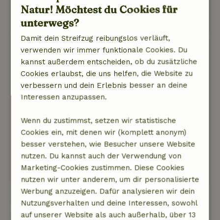
Natur! Möchtest du Cookies für
Dieser Text wurde automatisch übersetzt.
unterwegs?
Original anzeigen.
Damit dein Streifzug reibungslos verläuft,
Marloes
verwenden wir immer funktionale Cookies. Du
19. Mai 2022
kannst außerdem entscheiden, ob du zusätzliche
Cookies erlaubst, die uns helfen, die Website zu
Allgemeine Bewertung: 9
/10
verbessern und dein Erlebnis besser an deine
De B&B was ontzettend netjes, schoon, mooi
Interessen anzupassen.
afgewerkt. Fijn contact met de eigenaren en het
ontbijt was heerlijk! Raden iedereen deze B&B
Wenn du zustimmst, setzen wir statistische
aan!
Cookies ein, mit denen wir (komplett anonym)
Natur, Ruhe & Freiraum: 5
/5
besser verstehen, wie Besucher unsere Website
Een mooie, rustgevende omgeving. Echt even
nutzen. Du kannst auch der Verwendung von
helemaal weg.
Marketing-Cookies zustimmen. Diese Cookies
Ins Deutsche übersetzen.
nutzen wir unter anderem, um dir personalisierte
Werbung anzuzeigen. Dafür analysieren wir dein
Nutzungsverhalten und deine Interessen, sowohl
Alle 14 Bewertungen anzeigen
auf unserer Website als auch außerhalb, über 13