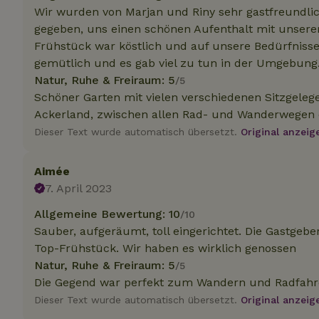
.na
Wir wurden von Marjan und Riny sehr gastfreundli
_nhftconstraint_
gegeben, uns einen schönen Aufenthalt mit unsere
_ga_JRK1QL37RY
calendar
test_cookie
Go
Frühstück war köstlich und auf unsere Bedürfnis
.do
gemütlich und es gab viel zu tun in der Umgebung
_nhft_safety-depo
Natur, Ruhe & Freiraum: 5
/5
Schöner Garten mit vielen verschiedenen Sitzgelege
Ackerland, zwischen allen Rad- und Wanderwegen 
_nhft_search-geo
Dieser Text wurde automatisch übersetzt.
Original anzeig
_nhft_privacy-pol
Aimée
7. April 2023
_nhft_user-creat
Allgemeine Bewertung: 10
/10
Sauber, aufgeräumt, toll eingerichtet. Die Gastgebe
_nhft_term-searc
Top-Frühstück. Wir haben es wirklich genossen
Natur, Ruhe & Freiraum: 5
/5
Die Gegend war perfekt zum Wandern und Radfahre
_nhftconstraint_p
policy
Dieser Text wurde automatisch übersetzt.
Original anzeig