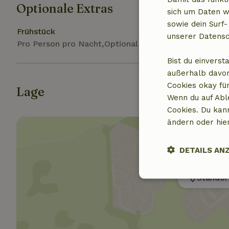
Optionale Extras
sich um Daten w
sowie dein Surf-
Frühstück
unserer Datensc
Pro Person pro Nacht,Optional bei der Buchung
Bist du einverst
außerhalb davon
Cookies okay für
Lage
Wenn du auf Abl
Cookies. Du kan
ändern oder hie
DETAILS AN
Standor
Unbedingt
erforderlich