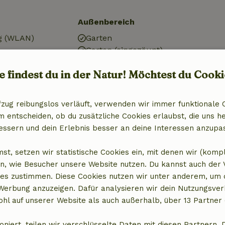
Außenbereich
g (WLAN)
Garten
Garten (eingezäunt)
risch)
Garten (geteilt)
e findest du in der Natur! Möchtest du Cooki
Gartenmöbel
Terrasse
r
Terrasse (geteilt)
fzug reibungslos verläuft, verwenden wir immer funktionale 
Terrasse (überdacht)
entscheiden, ob du zusätzliche Cookies erlaubst, die uns he
essern und dein Erlebnis besser an deine Interessen anzupa
Badezimmer
st, setzen wir statistische Cookies ein, mit denen wir (komp
Sanitäre Einrichtungen
n, wie Besucher unsere Website nutzen. Du kannst auch der
Badezimmer (1x)
es zustimmen. Diese Cookies nutzen wir unter anderem, um 
Dusche
 Werbung anzuzeigen. Dafür analysieren wir dein Nutzungsver
Toilette
hl auf unserer Website als auch außerhalb, über 13 Partner 
oniert, teilen wir verschlüsselte Daten mit diesen Partnern. 