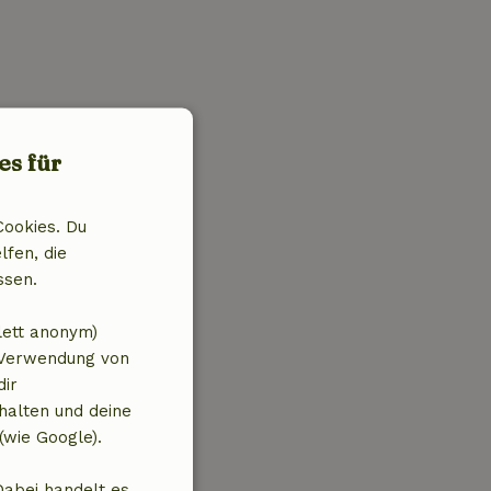
es für
Cookies. Du
lfen, die
ssen.
lett anonym)
 Verwendung von
dir
halten und deine
(wie Google).
Dabei handelt es