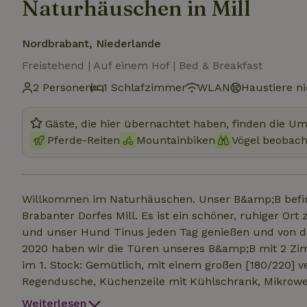
Naturhäuschen in Mill
Nordbrabant, Niederlande
Freistehend | Auf einem Hof | Bed & Breakfast
2 Personen
1 Schlafzimmer
WLAN
Haustiere ni
Gäste, die hier übernachtet haben, finden die U
Pferde-Reiten
Mountainbiken
Vögel beobac
Willkommen im Naturhäuschen. Unser B&amp;B befin
Brabanter Dorfes Mill. Es ist ein schöner, ruhiger Or
und unser Hund Tinus jeden Tag genießen und von de
2020 haben wir die Türen unseres B&amp;B mit 2 Zim
im 1. Stock: Gemütlich, mit einem großen [180/220] v
Regendusche, Küchenzeile mit Kühlschrank, Mikrowe
Esstisch mit Stühlen, eine Sitz-/Leseecke und Klim
Weiterlesen