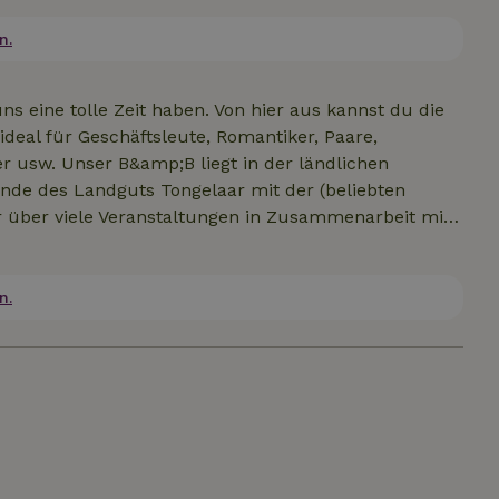
kt wirst, die schöne Natur genießen kannst, den
das Zimmer im Erdgeschoss unter der folgenden
n.
s Frühstück kann optional dazu gebucht werden.
 uns eine tolle Zeit haben. Von hier aus kannst du die
deal für Geschäftsleute, Romantiker, Paare,
 usw. Unser B&amp;B liegt in der ländlichen
de des Landguts Tongelaar mit der (beliebten
r über viele Veranstaltungen in Zusammenarbeit mit
e befinden sich das Naturschutzgebiet De Kuilen mit
das ursprüngliche Gebiet von Brabant), die
htwettbewerben, die Vilt in Beugen und die
n.
e und die Abzweigungsrouten führen hier vorbei.
 mit dem Fahrrad zu erreichen sind, sind sicher toll