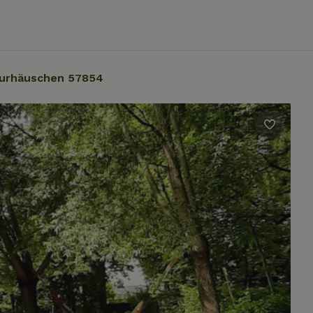
urhäuschen 57854