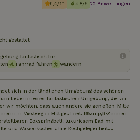
9,4/10
4,8/5
22 Bewertungen
cht gestattet
mgebung fantastisch für
hten
Fahrrad fahren
Wandern
det sich in der ländlichen Umgebung des schönen
t zum Leben in einer fantastischen Umgebung, die wir
r wir möchten, dass auch andere sie genießen. Mitte
mern im Vissteeg in Mill geöffnet. B&amp;B-Zimmer
erstellbaren Boxspringbett, luxuriösem Bad mit
lle und Wasserkocher ohne Kochgelegenheit.
aanlage/Heizung. Großer Garten mit mehreren