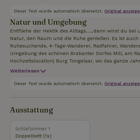
Sitzgelegenheiten. Wo du vom Gesang der Vögel gewec
Sonnenaufgang oder einfach gar nichts! Du findest 
Dieser Text wurde automatisch übersetzt.
Original anzeige
Nummer: 58185 Auch zusammen buchbar. Ein leckere
Natur und Umgebung
Entfliehe der Hektik des Alltags......dann wirst du bei
Natur, den Raum und die Ruhe genießen. Es ist auch i
Ruhesuchende, 4-Tage-Wanderer, Radfahrer, Wanderer
Umgebung des schönen Brabanter Dorfes Mill, am Ran
Hochzeitslocation) Burg Tongelaar, wo das ganze Jah
't Brabants Landschap organisiert werden.In der Näh
Weiterlesen
seinem schönen Erholungssee, De Maashorst in Uden (
Maashegge UNESCO in Oeffelt mit den Maashegge-Flec
Dieser Text wurde automatisch übersetzt.
Original anzeige
Staatswälder in St. Anthonis. Die Maas- und Peelrout
Auch Grave und Ravenstein, 2 alte Festungsstädte, die
zu besuchen.
Ausstattung
Schlafzimmer 1
Doppelbett (1x)