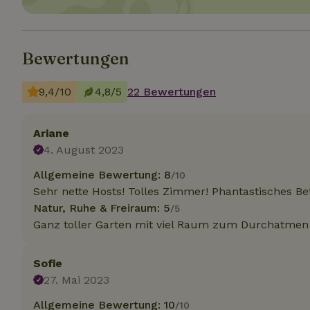
Unbedin
Bewertungen
Unbedingt erforder
und die Kontoverwa
9,4/10
4,8/5
22 Bewertungen
verwendet werden.
Name
CookieScriptCons
Ariane
4. August 2023
Allgemeine Bewertung: 8
/10
Sehr nette Hosts! Tolles Zimmer! Phantastisches B
Natur, Ruhe & Freiraum: 5
/5
Name
Name
Name
Ganz toller Garten mit viel Raum zum Durchatmen
Name
Anb
_ga
_nhftconstraint_t
recently_viewed
search
IDE
Go
Sofie
.do
27. Mai 2023
_nhft_new-calend
_gcl_au
Go
Allgemeine Bewertung: 10
/10