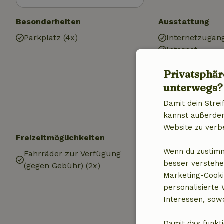
Besonderheiten
Ausstattung
Parkplatz (4x)
Internetzugan
Internet
Heizung (elekt
Privatsphär
Klimaanlage
unterwegs?
Trinkwasser
Warmes Wasse
Damit dein Strei
Elektrizität
kannst außerdem 
Website zu verb
Freizeitmöglichkeiten
Küche
Wenn du zustimm
Fahrräder zur Verfügung
Küche
besser verstehe
(gegen Gebühr) (2x)
Marketing-Cooki
personalisierte
Interessen, sowo
Damit das funkti