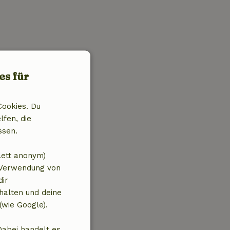
es für
Cookies. Du
lfen, die
ssen.
lett anonym)
 Verwendung von
dir
halten und deine
(wie Google).
Dabei handelt es