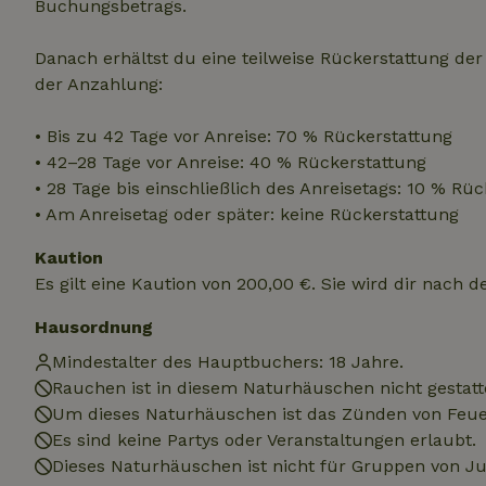
Buchungsbetrags.
.na
_nhftconstraint_
_ga_JRK1QL37RY
calendar
Danach erhältst du eine teilweise Rückerstattung de
test_cookie
Go
.do
der Anzahlung:
_nhft_safety-depo
• Bis zu 42 Tage vor Anreise: 70 % Rückerstattung
• 42–28 Tage vor Anreise: 40 % Rückerstattung
_nhft_search-geo
• 28 Tage bis einschließlich des Anreisetags: 10 % Rü
• Am Anreisetag oder später: keine Rückerstattung
_nhft_privacy-pol
Kaution
Es gilt eine Kaution von 200,00 €. Sie wird dir nach 
_nhft_user-creat
Hausordnung
Mindestalter des Hauptbuchers: 18 Jahre.
_nhft_term-searc
Rauchen ist in diesem Naturhäuschen nicht gestatt
Um dieses Naturhäuschen ist das Zünden von Feuer
_nhftconstraint_p
Es sind keine Partys oder Veranstaltungen erlaubt.
policy
Dieses Naturhäuschen ist nicht für Gruppen von 