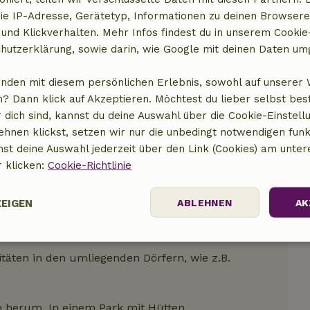
ie IP-Adresse, Gerätetyp, Informationen zu deinen Browsere
t anzeigen
 und Klickverhalten. Mehr Infos findest du in unserem Cookie-
hutzerklärung, sowie darin, wie Google mit deinen Daten um
anden mit diesem persönlichen Erlebnis, sowohl auf unserer 
? Dann klick auf Akzeptieren. Möchtest du lieber selbst be
 dich sind, kannst du deine Auswahl über die Cookie-Einstell
ehnen klickst, setzen wir nur die unbedingt notwendigen funk
nst deine Auswahl jederzeit über den Link (Cookies) am unter
r klicken:
Cookie-Richtlinie
ZEIGEN
ABLEHNEN
AK
Performance
Targeting
Funktionalität
itäten in den umliegenden Dörfern, wie z.B.
 herum. In einem Park mit Hütten.