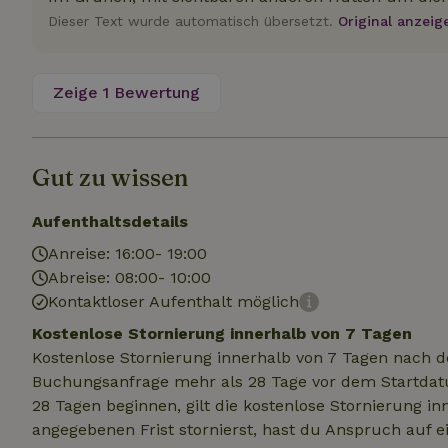
Dieser Text wurde automatisch übersetzt.
Original anzeig
Unbedin
Zeige 1 Bewertung
Unbedingt erforder
und die Kontoverwa
verwendet werden.
Name
Gut zu wissen
CookieScriptCons
Aufenthaltsdetails
Anreise: 16:00- 19:00
Abreise: 08:00- 10:00
Kontaktloser Aufenthalt möglich
Name
Name
Name
Kostenlose Stornierung innerhalb von 7 Tagen
Name
Anb
_ga
_nhftconstraint_t
recently_viewed
Kostenlose Stornierung innerhalb von 7 Tagen nach d
search
IDE
Go
Buchungsanfrage mehr als 28 Tage vor dem Startdatu
.do
28 Tagen beginnen, gilt die kostenlose Stornierung i
_nhft_new-calend
angegebenen Frist stornierst, hast du Anspruch auf e
_gcl_au
Go