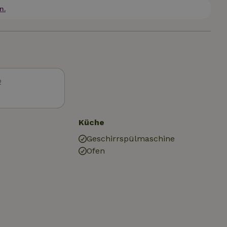
n.
2
Küche
Geschirrspülmaschine
Ofen