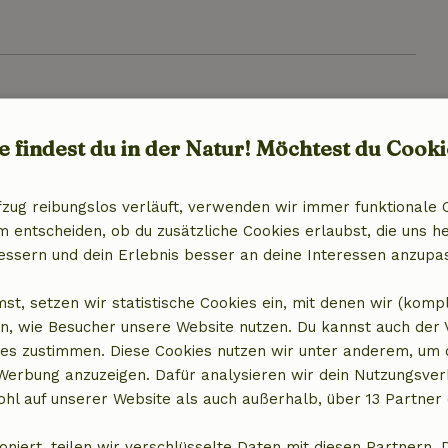
14,60 €
e findest du in der Natur! Möchtest du Cooki
9,40 €
fzug reibungslos verläuft, verwenden wir immer funktionale 
entscheiden, ob du zusätzliche Cookies erlaubst, die uns he
essern und dein Erlebnis besser an deine Interessen anzupa
st, setzen wir statistische Cookies ein, mit denen wir (komp
n, wie Besucher unsere Website nutzen. Du kannst auch der
es zustimmen. Diese Cookies nutzen wir unter anderem, um 
 Werbung anzuzeigen. Dafür analysieren wir dein Nutzungsver
hl auf unserer Website als auch außerhalb, über 13 Partner 
oniert, teilen wir verschlüsselte Daten mit diesen Partnern. 