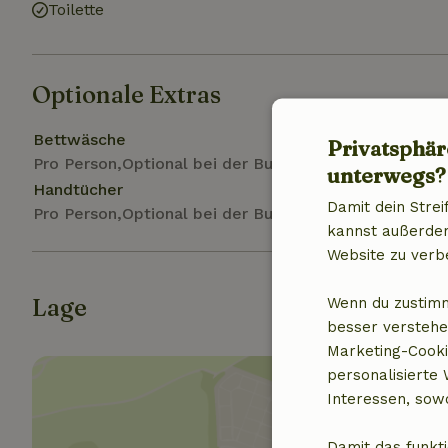
Toilette
Optionale Extras
Bettwäsche
Privatsphär
Pro Person,Optional bei der Buchung
unterwegs?
Handtücher
Damit dein Strei
Pro Person,Optional bei der Buchung
kannst außerdem 
Website zu verb
Lage
Wenn du zustimm
besser verstehe
Marketing-Cooki
personalisierte
Interessen, sowo
Damit das funkti