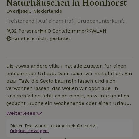
Naturhäuschen in Hoonhorst
Overijssel, Niederlande
Freistehend | Auf einem Hof | Gruppenunterkunft
32 Personen
10 Schlafzimmer
WLAN
Haustiere nicht gestattet
Die etwas andere Villa 1 hat alle Zutaten für einen
entspannten Urlaub. Denn seien wir mal ehrlich: Ein
paar Tage die Seele baumeln lassen und sich
verwöhnen lassen, das wollen wir doch alle. In
unseren Villen fehlt es an nichts, es wurde an alles
gedacht. Buche ein Wochenende oder einen Urlaub
in einem luxuriösen Ferienhaus, um einander und
Weiterlesen
deine freie Zeit in vollen Zügen zu genießen. Villa 1
ist komplett nachhaltig und unter Architektur
Dieser Text wurde automatisch übersetzt.
Original anzeigen.
gebaut. Es gibt Erdwärme in der Villa, so dass das