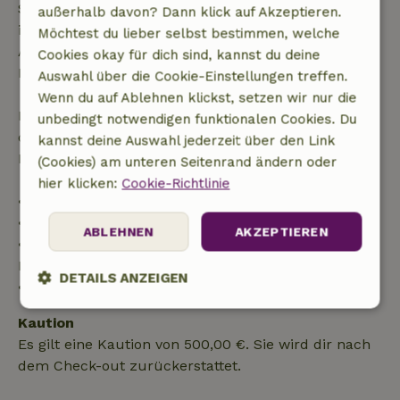
Stornierung innerhalb von 24 Stunden. Wenn du
außerhalb davon? Dann klick auf Akzeptieren.
innerhalb der angegebenen Frist stornierst, hast du
Möchtest du lieber selbst bestimmen, welche
Anspruch auf eine vollständige Rückerstattung des
Cookies okay für dich sind, kannst du deine
Buchungsbetrags.
Auswahl über die Cookie-Einstellungen treffen.
Wenn du auf Ablehnen klickst, setzen wir nur die
Danach erhältst du eine teilweise Rückerstattung
unbedingt notwendigen funktionalen Cookies. Du
der Reisekosten und eine 100-prozentige
kannst deine Auswahl jederzeit über den Link
Rückerstattung der Anzahlung:
(Cookies) am unteren Seitenrand ändern oder
hier klicken:
Cookie-Richtlinie
• Bis zu 42 Tage vor Anreise: 70 % Rückerstattung
• 42–28 Tage vor Anreise: 40 % Rückerstattung
ABLEHNEN
AKZEPTIEREN
• 28 Tage bis einschließlich des Anreisetags: 10 %
Rückerstattung
DETAILS ANZEIGEN
• Am Anreisetag oder später: keine Rückerstattung
Unbedingt
Performance
Targeting
Kaution
erforderlich
Es gilt eine Kaution von 500,00 €. Sie wird dir nach
dem Check-out zurückerstattet.
Funktionalität
Unklassifizierte