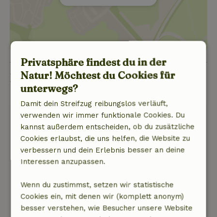
Privatsphäre findest du in der
Natur! Möchtest du Cookies für
Bewertungen
unterwegs?
Damit dein Streifzug reibungslos verläuft,
Reinier
verwenden wir immer funktionale Cookies. Du
17. Oktober 2025
kannst außerdem entscheiden, ob du zusätzliche
Cookies erlaubst, die uns helfen, die Website zu
Allgemeine Bewertung: 9
/10
verbessern und dein Erlebnis besser an deine
Schöner Aufenthalt, alles ist reichlich
Interessen anzupassen.
vorhanden.
Natur, Ruhe & Freiraum: 5
/5
Wenn du zustimmst, setzen wir statistische
Schönes Ferienhaus für die ganze Familie (20
Cookies ein, mit denen wir (komplett anonym)
Personen)
besser verstehen, wie Besucher unsere Website
Dieser Text wurde automatisch übersetzt.