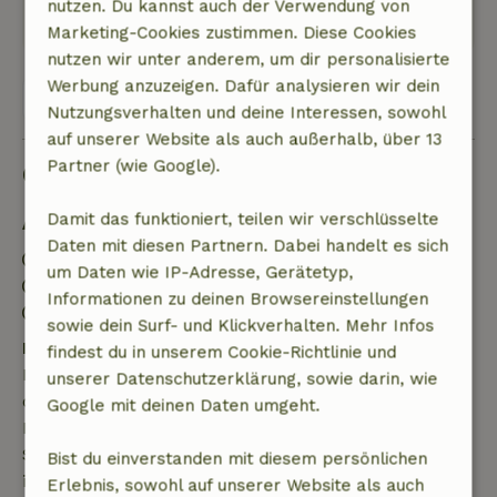
nutzen. Du kannst auch der Verwendung von
Original anzeigen.
Marketing-Cookies zustimmen. Diese Cookies
nutzen wir unter anderem, um dir personalisierte
Werbung anzuzeigen. Dafür analysieren wir dein
Zeige 1 Bewertung
Nutzungsverhalten und deine Interessen, sowohl
auf unserer Website als auch außerhalb, über 13
Partner (wie Google).
Gut zu wissen
Damit das funktioniert, teilen wir verschlüsselte
Aufenthaltsdetails
Daten mit diesen Partnern. Dabei handelt es sich
Anreise: 17:00- 20:00
um Daten wie IP-Adresse, Gerätetyp,
Abreise: 07:00- 10:00
Informationen zu deinen Browsereinstellungen
Kontaktloser Aufenthalt möglich
sowie dein Surf- und Klickverhalten. Mehr Infos
Kostenlose Stornierung innerhalb von 7 Tagen
findest du in unserem Cookie-Richtlinie und
Kostenlose Stornierung innerhalb von 7 Tagen nach
unserer Datenschutzerklärung, sowie darin, wie
deiner Buchungsbestätigung, sofern die
Google mit deinen Daten umgeht.
Buchungsanfrage mehr als 28 Tage vor dem
Startdatum gestellt wurde. Bei Buchungen, die
Bist du einverstanden mit diesem persönlichen
innerhalb von 28 Tagen beginnen, gilt die kostenlose
Erlebnis, sowohl auf unserer Website als auch