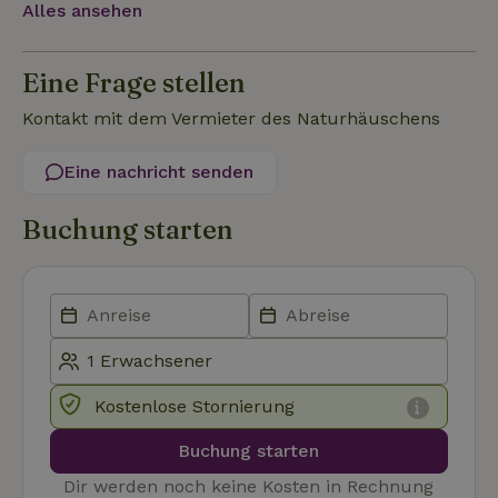
Alles ansehen
Eine Frage stellen
Kontakt mit dem Vermieter des Naturhäuschens
Unbedingt erforderlich
Performance
Targeting
Eine nachricht senden
Funktionalität
Unklassifizierte
Buchung starten
Unbedingt erforderliche Cookies ermöglichen wesentliche
Kernfunktionen der Website wie die Benutzeranmeldung und
die Kontoverwaltung. Ohne die unbedingt erforderlichen
Cookies kann die Website nicht ordnungsgemäß verwendet
werden.
Name
Anbieter
/
Domäne
Ablaufdatum
Besch
CookieScriptConsent
CookieScript
4 Wochen 2
Diese
.naturhaeuschen.de
Tage
Cooki
Diens
Kostenlose Stornierung
Einwil
für B
speic
Buchung starten
Banne
Scrip
Dir werden noch keine Kosten in Rechnung
ordnu