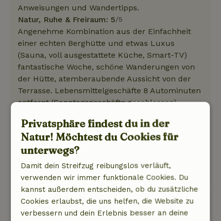
Anweisungen und Wandertipps.
Natur, Ruhe & Freiraum: 5
/5
Angenehme Kombination aus der Einfachheit
einer echten Berghütte und etwas Luxus
(Sauna, voll ausgestattete Küche, Smart-TV)
fantastische Woche, schöne Wanderungen von
der Hütte, atemberaubende Aussicht von der
Terrasse. Lebensmittelgeschäfte 8 Autominuten
entfernt (Sonntagsgeschäfte geschlossen),
Straße zur Hütte scheint zunächst unmöglich
Privatsphäre findest du in der
steil zu sein, stellt sich dann aber als machbar
Natur! Möchtest du Cookies für
mit dem Auto heraus. Beeindruckender
unterwegs?
Sternenhimmel, wenn der Himmel klar ist
Dieser Text wurde automatisch übersetzt.
Damit dein Streifzug reibungslos verläuft,
Original anzeigen.
verwenden wir immer funktionale Cookies. Du
kannst außerdem entscheiden, ob du zusätzliche
Anke
Cookies erlaubst, die uns helfen, die Website zu
29. März 2025
verbessern und dein Erlebnis besser an deine