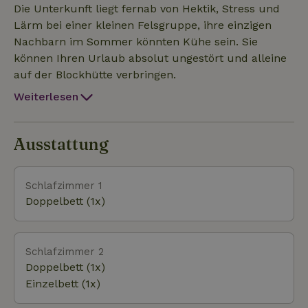
Sonnenterasse mit einem einzigartigen Ausblick auf
Die Unterkunft liegt fernab von Hektik, Stress und
Berge, Wiesen und Wälder.
Lärm bei einer kleinen Felsgruppe, ihre einzigen
Nachbarn im Sommer könnten Kühe sein. Sie
können Ihren Urlaub absolut ungestört und alleine
auf der Blockhütte verbringen.
Weiterlesen
Ausstattung
Schlafzimmer 1
Doppelbett (1x)
Schlafzimmer 2
Doppelbett (1x)
Einzelbett (1x)