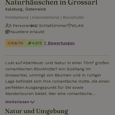
Naturhäuschen in Grossarl
Salzburg, Österreich
Freistehend | Alleinstehend | Blockhütte
5 Personen
2 Schlafzimmer
WLAN
Haustiere erlaubt
9,6/10
4,9/5
7 Bewertungen
Lust auf Abenteuer und Natur in einer 70m² großen
romantischen Blockhütte? Am Südhang im
Grossarltal, umringt von Bäumen und in ruhiger
Lage befindet sich Ihre romantische Hütte, die einen
perfekten Ausgangspunkt für Ski sowie
Wandertouren bietet. Wer eine romantische
Rodelfahrt erleben will, hat die Gelegenheit ganz in
Weiterlesen
der Nähe eine beleuchtete Rodelbahn zu nutzen.
Natur und Umgebung
Oder genießen Sie einfach den Tag auf der großen