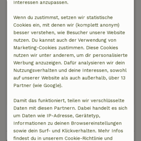
Interessen anzupassen.
Allgemeine Bewertung: 10
/10
Sehr komplettes, sauberes Ferienhaus in einer
Wenn du zustimmst, setzen wir statistische
schönen Lage Schöne Sauna, mehrere
Cookies ein, mit denen wir (komplett anonym)
Außenterrassen. Es wurde wirklich an alles
besser verstehen, wie Besucher unsere Website
gedacht!
nutzen. Du kannst auch der Verwendung von
Natur, Ruhe & Freiraum: 5
/5
Marketing-Cookies zustimmen. Diese Cookies
Mit einem Wort: fantastisch! Wenn du die Stille
nutzen wir unter anderem, um dir personalisierte
liebst, in der du nur die Vögel und das
Werbung anzuzeigen. Dafür analysieren wir dein
Plätschern des Baches hörst, musst du hier
Nutzungsverhalten und deine Interessen, sowohl
sein! Du stellst dir vor, du wärst allein auf der
auf unserer Website als auch außerhalb, über 13
Welt!
Partner (wie Google).
Dieser Text wurde automatisch übersetzt.
Original anzeigen.
Damit das funktioniert, teilen wir verschlüsselte
Daten mit diesen Partnern. Dabei handelt es sich
um Daten wie IP-Adresse, Gerätetyp,
Alle 7 Bewertungen anzeigen
Informationen zu deinen Browsereinstellungen
sowie dein Surf- und Klickverhalten. Mehr Infos
findest du in unserem Cookie-Richtlinie und