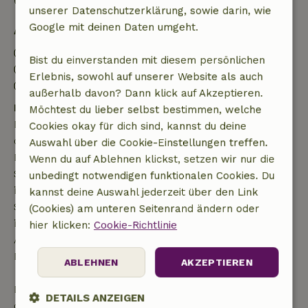
Gut zu wissen
unserer Datenschutzerklärung, sowie darin, wie
Google mit deinen Daten umgeht.
Aufenthaltsdetails
Anreise: 15:00- 22:00
Bist du einverstanden mit diesem persönlichen
Abreise: 07:00- 10:00
Erlebnis, sowohl auf unserer Website als auch
Kontaktloser Aufenthalt möglich
außerhalb davon? Dann klick auf Akzeptieren.
Kostenlose Stornierung innerhalb von 7 Tagen
Möchtest du lieber selbst bestimmen, welche
Kostenlose Stornierung innerhalb von 7 Tagen nach
Cookies okay für dich sind, kannst du deine
deiner Buchungsbestätigung, sofern die
Auswahl über die Cookie-Einstellungen treffen.
Buchungsanfrage mehr als 28 Tage vor dem
Wenn du auf Ablehnen klickst, setzen wir nur die
Startdatum gestellt wurde. Bei Buchungen, die
unbedingt notwendigen funktionalen Cookies. Du
innerhalb von 28 Tagen beginnen, gilt die kostenlose
kannst deine Auswahl jederzeit über den Link
Stornierung innerhalb von 24 Stunden. Wenn du
(Cookies) am unteren Seitenrand ändern oder
innerhalb der angegebenen Frist stornierst, hast du
hier klicken:
Cookie-Richtlinie
Anspruch auf eine vollständige Rückerstattung des
Buchungsbetrags.
ABLEHNEN
AKZEPTIEREN
Danach erhältst du eine teilweise Rückerstattung
DETAILS ANZEIGEN
der Reisekosten und eine 100-prozentige