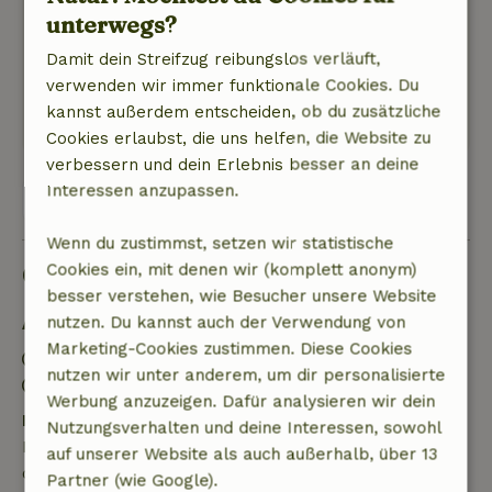
Drum und Dran, wir haben es genossen.
unterwegs?
Natur, Ruhe & Freiraum: 5
/5
Damit dein Streifzug reibungslos verläuft,
Schöner Ort und ländliche Aussicht.
verwenden wir immer funktionale Cookies. Du
Dieser Text wurde automatisch übersetzt.
kannst außerdem entscheiden, ob du zusätzliche
Original anzeigen.
Cookies erlaubst, die uns helfen, die Website zu
verbessern und dein Erlebnis besser an deine
Interessen anzupassen.
Alle 46 Bewertungen anzeigen
Wenn du zustimmst, setzen wir statistische
Gut zu wissen
Cookies ein, mit denen wir (komplett anonym)
besser verstehen, wie Besucher unsere Website
nutzen. Du kannst auch der Verwendung von
Aufenthaltsdetails
Marketing-Cookies zustimmen. Diese Cookies
Anreise: 16:00- 20:00
nutzen wir unter anderem, um dir personalisierte
Abreise: 07:00- 11:00
Werbung anzuzeigen. Dafür analysieren wir dein
Kostenlose Stornierung innerhalb von 7 Tagen
Nutzungsverhalten und deine Interessen, sowohl
Kostenlose Stornierung innerhalb von 7 Tagen nach
auf unserer Website als auch außerhalb, über 13
deiner Buchungsbestätigung, sofern die
Partner (wie Google).