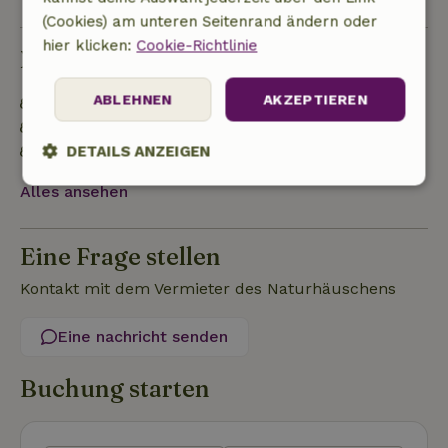
(Cookies) am unteren Seitenrand ändern oder
hier klicken:
Cookie-Richtlinie
Nachhaltigkeit
ABLEHNEN
AKZEPTIEREN
Energielabel: A
Natürliche Isolationsmaterialien
Gebaut mit natürlichen Baumaterialien
DETAILS ANZEIGEN
Alles ansehen
Unbedingt
Performance
Targeting
erforderlich
Eine Frage stellen
Funktionalität
Unklassifizierte
Kontakt mit dem Vermieter des Naturhäuschens
Eine nachricht senden
Buchung starten
Unbedingt erforderlich
Performance
Targeting