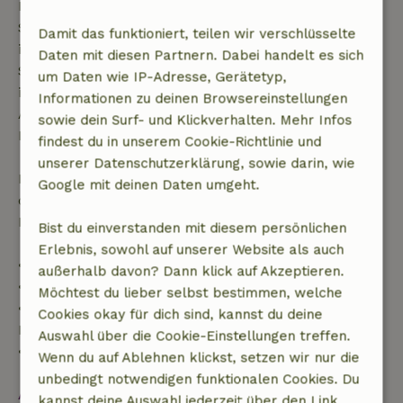
Buchungsanfrage mehr als 28 Tage vor dem
Startdatum gestellt wurde. Bei Buchungen, die
Damit das funktioniert, teilen wir verschlüsselte
innerhalb von 28 Tagen beginnen, gilt die kostenlose
Daten mit diesen Partnern. Dabei handelt es sich
Stornierung innerhalb von 24 Stunden. Wenn du
um Daten wie IP-Adresse, Gerätetyp,
innerhalb der angegebenen Frist stornierst, hast du
Informationen zu deinen Browsereinstellungen
Anspruch auf eine vollständige Rückerstattung des
sowie dein Surf- und Klickverhalten. Mehr Infos
Buchungsbetrags.
findest du in unserem Cookie-Richtlinie und
unserer Datenschutzerklärung, sowie darin, wie
Danach erhältst du eine teilweise Rückerstattung
Google mit deinen Daten umgeht.
der Reisekosten und eine 100-prozentige
Rückerstattung der Anzahlung:
Bist du einverstanden mit diesem persönlichen
Erlebnis, sowohl auf unserer Website als auch
• Bis zu 42 Tage vor Anreise: 70 % Rückerstattung
außerhalb davon? Dann klick auf Akzeptieren.
• 42–28 Tage vor Anreise: 40 % Rückerstattung
Möchtest du lieber selbst bestimmen, welche
• 28 Tage bis einschließlich des Anreisetags: 10 %
Cookies okay für dich sind, kannst du deine
Rückerstattung
Auswahl über die Cookie-Einstellungen treffen.
• Am Anreisetag oder später: keine Rückerstattung
Wenn du auf Ablehnen klickst, setzen wir nur die
unbedingt notwendigen funktionalen Cookies. Du
Alles ansehen
kannst deine Auswahl jederzeit über den Link