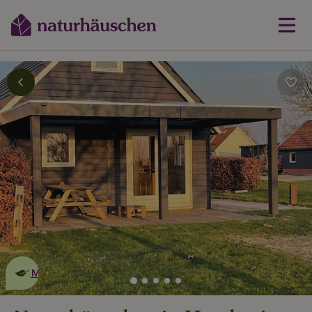
Dies ist ein
umweltschonendes
Naturhäuschen
Mehr erfahren