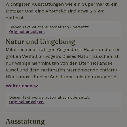
wichtigsten Ausstattungen wie ein Supermarkt, ein
Metzger und eine Apotheke sind etwa 2,5 km
entfernt.
Dieser Text wurde automatisch übersetzt.
Original anzeigen.
Natur und Umgebung
Mitten in einer ruhigen Gegend mit Hasen und einer
großen Vielfalt an Vögeln. Dieses Naturhäuschen ist
nur wenige Gehminuten von der alten Hollandse
IJssel und dem Yachthafen Marnemoende entfernt.
Hier kannst du eine Schaluppe mieten und/oder ein
leckeres Abendessen in Rivers Restaurant genießen.
Weiterlesen
Erlebe die schöne Landschaft im Grünen Herzen
zwischen dem Lek und der Hollandse IJssel über
Dieser Text wurde automatisch übersetzt.
Original anzeigen.
die vielen Rad- und Wanderwege. Im Umkreis von
3,5 km befindet sich das historische Herz der
Festungsstadt IJsselstein, einer gemütlichen und
Ausstattung
lebendigen Stadt mit reicher Geschichte, und auch