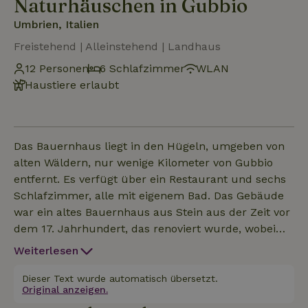
Naturhäuschen in Gubbio
Umbrien, Italien
Freistehend | Alleinstehend | Landhaus
12 Personen
6 Schlafzimmer
WLAN
Haustiere erlaubt
Das Bauernhaus liegt in den Hügeln, umgeben von
alten Wäldern, nur wenige Kilometer von Gubbio
entfernt. Es verfügt über ein Restaurant und sechs
Schlafzimmer, alle mit eigenem Bad. Das Gebäude
war ein altes Bauernhaus aus Stein aus der Zeit vor
dem 17. Jahrhundert, das renoviert wurde, wobei
die charakteristischen Elemente der Vergangenheit
Weiterlesen
erhalten geblieben sind. Die Räume, die
ursprünglich Ställe, Heuböden, Schuppen für
Dieser Text wurde automatisch übersetzt.
Original anzeigen.
landwirtschaftliche Geräte und Wohnungen der