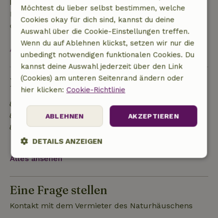
Kaution
Möchtest du lieber selbst bestimmen, welche
Es gilt eine Kaution von 540,00 €. Sie wird dir nach
Cookies okay für dich sind, kannst du deine
dem Check-out zurückerstattet.
Auswahl über die Cookie-Einstellungen treffen.
Wenn du auf Ablehnen klickst, setzen wir nur die
Alles ansehen
unbedingt notwendigen funktionalen Cookies. Du
kannst deine Auswahl jederzeit über den Link
(Cookies) am unteren Seitenrand ändern oder
Nachhaltigkeit
hier klicken:
Cookie-Richtlinie
Natürliche Isolationsmaterialien
Gebaut mit natürlichen Baumaterialien
ABLEHNEN
AKZEPTIEREN
Mülltrennung (Glas, Papier, Plastik,
Lebensmittelabfälle/Bioabfall)
DETAILS ANZEIGEN
Alles ansehen
Unbedingt
Performance
Targeting
erforderlich
Eine Frage stellen
Kontakt mit dem Vermieter des Naturhäuschens
Funktionalität
Unklassifizierte