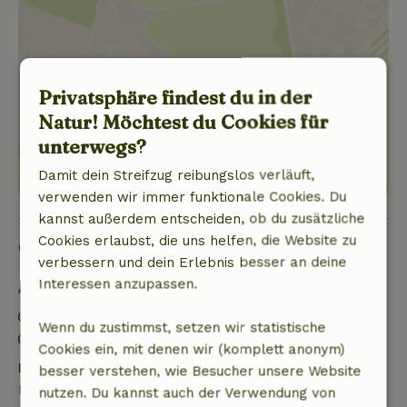
Privatsphäre findest du in der
Standort anzeigen
Natur! Möchtest du Cookies für
unterwegs?
Damit dein Streifzug reibungslos verläuft,
verwenden wir immer funktionale Cookies. Du
kannst außerdem entscheiden, ob du zusätzliche
Cookies erlaubst, die uns helfen, die Website zu
Gut zu wissen
verbessern und dein Erlebnis besser an deine
Interessen anzupassen.
Aufenthaltsdetails
Anreise: 16:00- 22:00
Wenn du zustimmst, setzen wir statistische
Abreise: 08:00- 10:00
Cookies ein, mit denen wir (komplett anonym)
Kostenlose Stornierung innerhalb von 7 Tagen
besser verstehen, wie Besucher unsere Website
Kostenlose Stornierung innerhalb von 7 Tagen nach
nutzen. Du kannst auch der Verwendung von