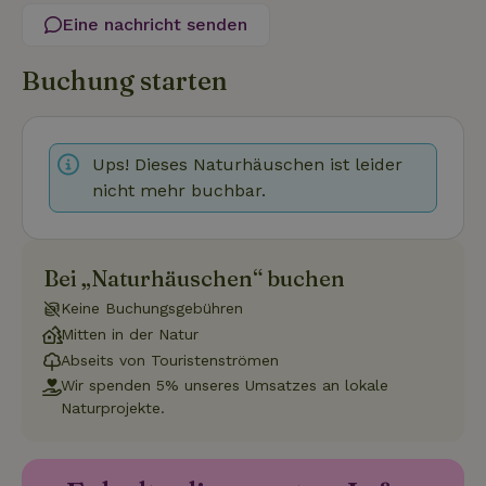
Eine nachricht senden
Buchung starten
Unbedingt erforderlich
Performance
Targeting
Funktionalität
Unklassifizierte
Ups! Dieses Naturhäuschen ist leider
nicht mehr buchbar.
Unbedingt erforderliche Cookies ermöglichen wesentliche
Kernfunktionen der Website wie die Benutzeranmeldung und
die Kontoverwaltung. Ohne die unbedingt erforderlichen
Cookies kann die Website nicht ordnungsgemäß verwendet
werden.
Bei „Naturhäuschen“ buchen
Name
Anbieter
/
Domäne
Ablaufdatum
Besch
Keine Buchungsgebühren
CookieScriptConsent
CookieScript
4 Wochen 2
Diese
Mitten in der Natur
.naturhaeuschen.de
Tage
Cooki
Abseits von Touristenströmen
Diens
Einwil
Wir spenden 5% unseres Umsatzes an lokale
für B
Naturprojekte.
speic
Banne
Scrip
ordnu
funkti