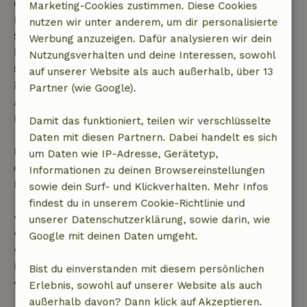
deiner Buchungsbestätigung, sofern die
Marketing-Cookies zustimmen. Diese Cookies
Buchungsanfrage mehr als 28 Tage vor dem
nutzen wir unter anderem, um dir personalisierte
Startdatum gestellt wurde. Bei Buchungen, die
Werbung anzuzeigen. Dafür analysieren wir dein
innerhalb von 28 Tagen beginnen, gilt die kostenlose
Nutzungsverhalten und deine Interessen, sowohl
Stornierung innerhalb von 24 Stunden. Wenn du
auf unserer Website als auch außerhalb, über 13
innerhalb der angegebenen Frist stornierst, hast du
Partner (wie Google).
Anspruch auf eine vollständige Rückerstattung des
Buchungsbetrags.
Damit das funktioniert, teilen wir verschlüsselte
Daten mit diesen Partnern. Dabei handelt es sich
Danach erhältst du eine teilweise Rückerstattung
um Daten wie IP-Adresse, Gerätetyp,
der Reisekosten und eine 100-prozentige
Informationen zu deinen Browsereinstellungen
Rückerstattung der Anzahlung:
sowie dein Surf- und Klickverhalten. Mehr Infos
findest du in unserem Cookie-Richtlinie und
• Bis zu 42 Tage vor Anreise: 70 % Rückerstattung
unserer Datenschutzerklärung, sowie darin, wie
• 42–28 Tage vor Anreise: 40 % Rückerstattung
Google mit deinen Daten umgeht.
• 28 Tage bis einschließlich des Anreisetags: 10 %
Rückerstattung
Bist du einverstanden mit diesem persönlichen
• Am Anreisetag oder später: keine Rückerstattung
Erlebnis, sowohl auf unserer Website als auch
außerhalb davon? Dann klick auf Akzeptieren.