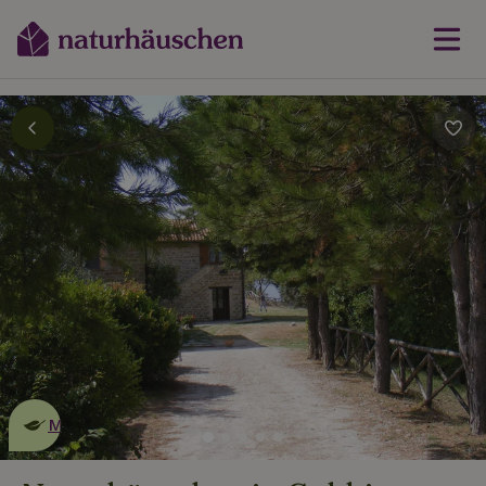
Dies ist ein
umweltschonendes
Naturhäuschen
Mehr erfahren